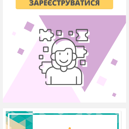
Під час вивчення цих розділів ви зможете
називати дати основних подій епохи, імена
визначних особистостей Середньовіччя,
ознайомитеся з новими поняттями, зможете
порівнювати особливості розвитку людства в
період стародавньої історії та у середні віки, а
також прослідкувати історію держав в епоху
Середньовіччя.
2. Першим термін «середні віки»
розпочали використовувати в Х
V
– Х
V
І
столітті італійські мислителі. Цією назвою вони
характеризували великий історичний відрізок
між двома «просвіченими» епохами
Античністю та Відродженням. Добу
V
– Х
V
століття вони вважали часом дикунства і
варварства до тих пір, доки не стали відомими
втрачені та забуті досягнення античної