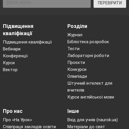
ПЕРЕВІРИТИ
Д) збірник заонів франків «Салічна
правда»;
Е) флоріни – монети середньовічного
Підвищення
Розділи
міста Флоренція;
кваліфікації
Є) Коран – священна книга мусульман.
Журнал
Бібліотека розробок
Підвищення кваліфікації
V
.Підсумок уроку
Тести
Вебінари
Лабораторні роботи
Конференції
Отже, на сьогоднішньому уроці ми з вами
Проєкти
Курси
розглянули початок середньовіччя та джерела
Конкурси
Вектор
його вивчення.
Олімпіади
Що Вам найбільше запам’яталося?
Штучний інтелект для
Що Вам не зрозуміло?
вчителів
VI
. Домашнє завдання
Курси англійської мови
1.Опрацювати відповідний параграф
підручника
Про нас
Інше
2. Написати твір-роздум «Історія середніх віків
Про «На Урок»
Вхід для учнів (naurok.ua)
в житті сучасної людини» у якому необхідно
Співпраця закладів освіти
Матеріали до свят