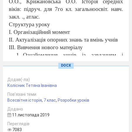
О.О., Крижановська О.О. Історія середніх
віків: підруч. для 7­го кл. загальноосвіт. навч.
закл. ., атлас.
Структура уроку
І. Організаційний момент
ІІ. Актуалізація опорних знань та вмінь учнів
ІІІ. Вивчення нового матеріалу
Ознайомлення учнів із завданням і
структурою курсу.
DOCX
Поняття «історія середніх віків».
Хронологічні межі й періодизація історії
Додав(-ла)
середніх віків.
Колісник Тетяна Іванівна
Джерела вивчення історії.
Пов’язані теми
Всесвітня історія
І
V
.
Узагальнення та систематизація нових знань
,
7 клас
,
Розробки уроків
V
.Підсумок уроку
Додано
11 листопада 2019
VI
.Домашнє завдання
Хід уроку
Переглядів
7083
І.
Організаційний момент