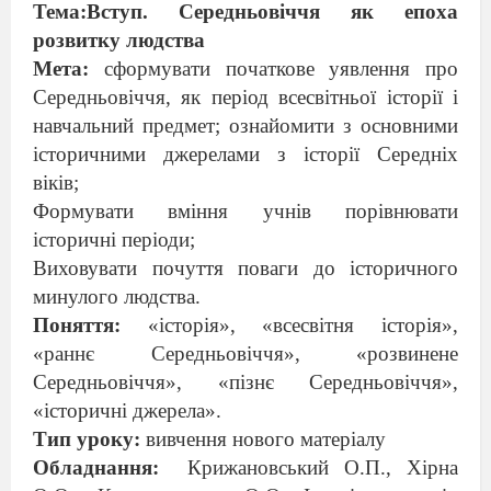
Тема:Вступ. Середньовіччя як епоха
розвитку людства
Мета:
сформувати початкове уявлення про
Середньовіччя, як період всесвітньої історії і
навчальний предмет; ознайомити з основними
історичними джерелами з історії Середніх
віків;
Формувати вміння учнів порівнювати
історичні періоди;
Виховувати почуття поваги до історичного
минулого людства.
Поняття:
«історія», «всесвітня історія»,
«раннє Середньовіччя», «розвинене
Середньовіччя», «пізнє Середньовіччя»,
«історичні джерела».
Тип уроку:
вивчення нового матеріалу
Обладнання:
Крижановський О.П., Хірна