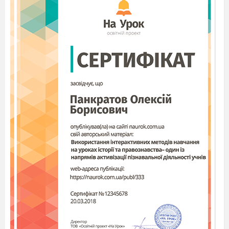
культури.
Середньовіччя, як доба в історії Європи,
охоплює приблизно тисячу років, і як правили
поділяється на три періоди:
Раннє Середньовіччя – охоплює період
кінець
V
– Х століття. Характеризується
зародженням та становленням
західноєвропейської християнської
середньовічної цивілізації;
Розвинене Середньовіччя – охоплює
період Х – ХІ
V
століття.
Характеризується розквітом
західноєвропейської середньовічної
культури;
Пізнє Середньовіччя – охоплює період
другої половини ХІ
V
– кінець Х
V
століття. Характерним для цього періоду