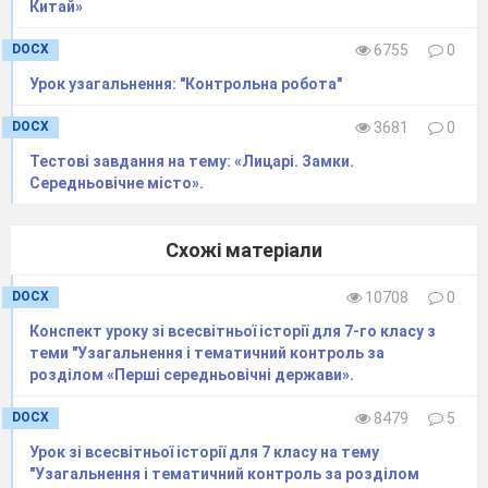
Набагато більше інформації про середні віки
Китай»
дають нам писемні джерела.
DOCX
6755
0
Історичні джерела
Урок узагальнення: "Контрольна робота"
DOCX
3681
0
Тестові завдання на тему: «Лицарі. Замки.
Середньовічне місто».
Речові
Писемні
Етнографічні
Схожі матеріали
будівлі,
документи,
давні звичаї,
DOCX
10708
0
пам’ятки архітектури,
законодавчі
Конспект уроку зі всесвітньої історії для 7-го класу з
акти,
житло, одяг,
теми "Узагальнення і тематичний контроль за
знаряддя праці
релігійні
розділом «Перші середньовічні держави».
тексти.
традиції харчування,
DOCX
8479
5
та побуту,
зброя,
Урок зі всесвітньої історії для 7 класу на тему
"Узагальнення і тематичний контроль за розділом
фольклор.