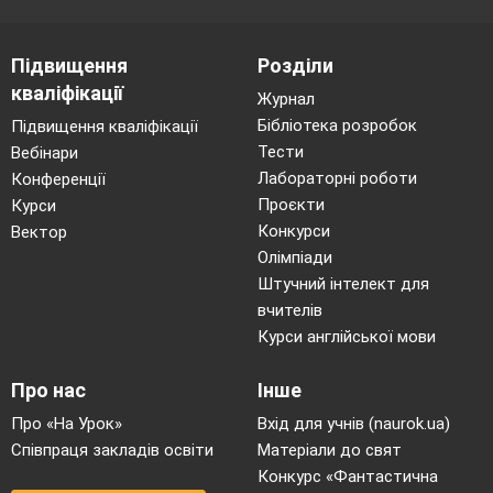
Підвищення
Розділи
кваліфікації
Журнал
Бібліотека розробок
Підвищення кваліфікації
Тести
Вебінари
Лабораторні роботи
Конференції
Проєкти
Курси
Конкурси
Вектор
Олімпіади
Штучний інтелект для
вчителів
Курси англійської мови
Про нас
Інше
Про «На Урок»
Вхід для учнів (naurok.ua)
Співпраця закладів освіти
Матеріали до свят
Конкурс «Фантастична