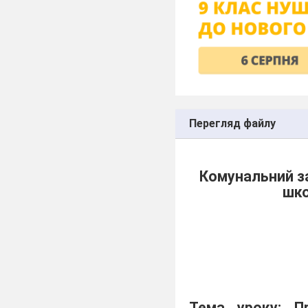
Перегляд файлу
Комунальний з
шко
Тема уроку: П