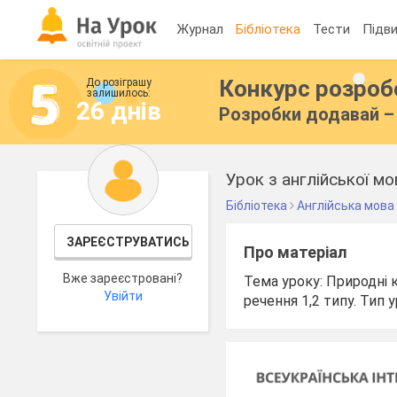
Журнал
Бібліотека
Тести
Підви
Конкурс розро
До розіграшу
залишилось:
26 днів
Розробки додавай – 
Бібліотека
Англійська мова
ЗАРЕЄСТРУВАТИСЬ
Про матеріал
Вже зареєстровані?
Тема уроку: Природні 
Увійти
речення 1,2 типу. Тип 