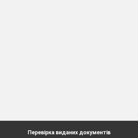
ізналися на уроці?
ся складним?
вні речення 1,2 типів?
є завдання
.
 нові слова, написати речення за ка
тастрофу (на вибір).
Перевірка виданих документів