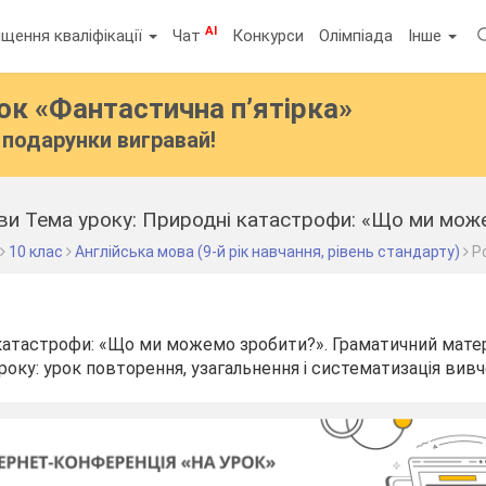
AI
щення кваліфікації
Чат
Конкурси
Олімпіада
Інше
бок
«Фантастична п’ятірка»
подарунки вигравай!
10 клас
Англійська мова (9-й рік навчання, рівень стандарту)
Р
катастрофи: «Що ми можемо зробити?». Граматичний матер
уроку: урок повторення, узагальнення і систематизація вивч