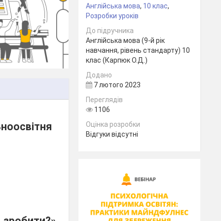
Англійська мова
,
10 клас
,
Розробки уроків
До підручника
Англійська мова (9-й рік
навчання, рівень стандарту) 10
клас (Карпюк О.Д.)
Додано
7 лютого 2023
Переглядів
1106
Оцінка розробки
ьноосвітня
Відгуки відсутні
зробити?».