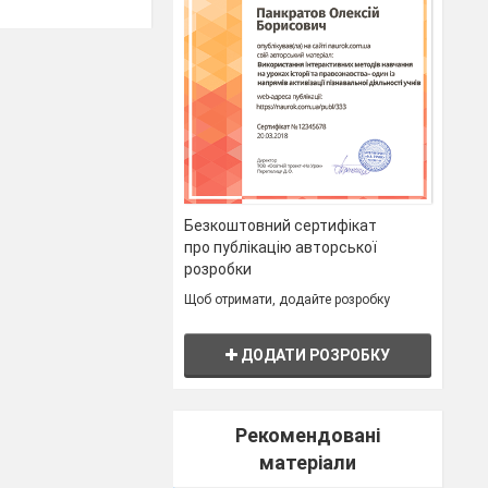
ами, таблиці
ня новітніх
, перегляд
Безкоштовний сертифікат
про публікацію авторської
розробки
Щоб отримати, додайте розробку
ДОДАТИ РОЗРОБКУ
а дошці. За
Рекомендовані
f harm or
матеріали