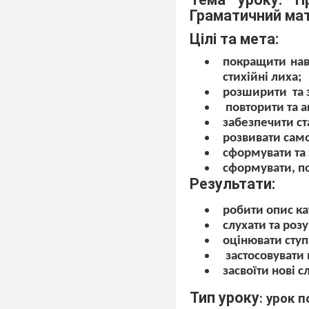
Граматичний мате
Цілі та мета:
покращити нав
стихійні лиха;
розширити
та
повторити та а
забезпечити ст
розвивати само
сформувати та 
сформувати, п
Результати:
робити опис ка
слухати та роз
оцінювати ступ
застосовувати
засвоїти нові с
Тип уроку
: урок 