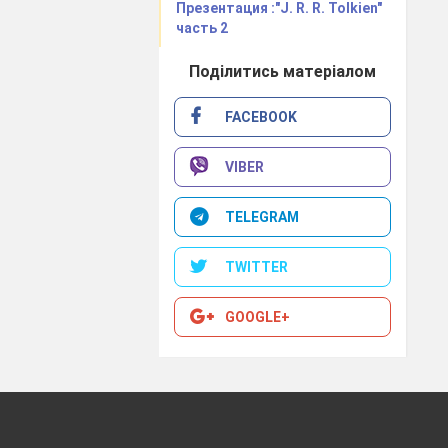
Презентация :"J. R. R. Tolkien"
часть 2
Поділитись матеріалом
FACEBOOK
ртками про
VIBER
TELEGRAM
TWITTER
GOOGLE+