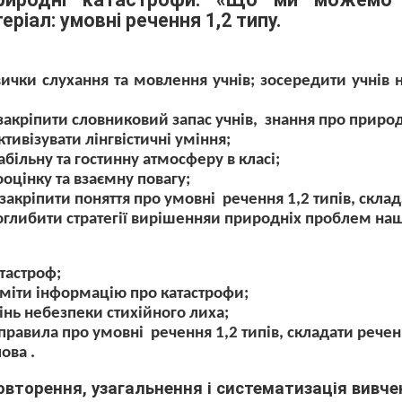
ріал: умовні речення 1,2 типу.
ички слухання та мовлення учнів; зосередити учнів 
 закріпити словниковий запас учнів,
знання про природ
ктивізувати лінгвістичні уміння;
абільну та гостинну атмосферу в класі;
оцінку та взаємну повагу;
закріпити поняття про умовні
речення 1,2 типів, скла
оглибити стратегії вирішенняи природніх проблем наш
тастроф;
уміти інформацію про катастрофи;
інь небезпеки стихійного лиха;
 правила про умовні
речення 1,2 типів, складати речен
лова .
повторення, узагальнення і систематизація вивче