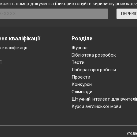
кажіть номер документа (використовуйте кириличну розкладк
ПЕРЕВІ
ня кваліфікації
Розділи
 кваліфікації
Журнал
Бібліотека розробок
ї
Тести
Лабораторні роботи
Проєкти
Конкурси
Олімпіади
Штучний інтелект для вчителі
Курси англійської мови
Угода