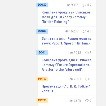
DOCX
9316
4.7
Конспект уроку з англійської
мови для 10 класу на тему
о природні
"British Painting"
а дошці.
DOCX
16207
4.3
Заняття з англійської мови на
тему: «Sport. Sport in Britain.»
DOC
3913
5
орюють top-
Конспект урока для 10 класса
на тему :"Future Expectations.
A letter to the future self".
PPTX
2907
0
ема і як її
Презентация :"J. R. R. Tolkien"
часть1
PPTX
2845
0