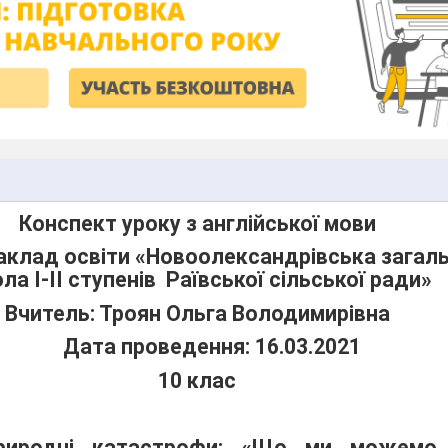
Конспект уроку з англійської мови
аклад освіти «Новоолександрівська загал
ла І-ІІ ступенів
Раївської сільської ради»
Вчитель: Троян Ольга Володимирівна
Дата проведення: 16.03.2021
10 клас
риродні катастрофи: «Що ми можемо 