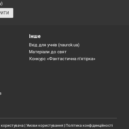
у)
РИТИ
Інше
Вхід для учнів (naurok.ua)
Матеріали до свят
Конкурс «Фантастична п’ятірка»
в
 користувача
|
Умови користування
|
Політика конфіденційності