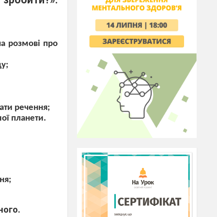
на розмові про
у;
дати речення;
ої планети.
ня;
ного.