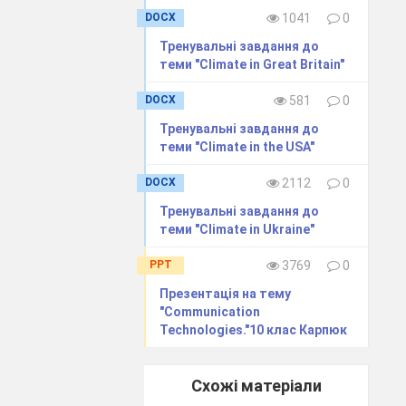
a particular
DOCX
1041
0
Тренувальні завдання до
зпеки
теми "Climate in Great Britain"
n – загроза,
DOCX
581
0
и, завдавати
Тренувальні завдання до
теми "Climate in the USA"
траплятися,
DOCX
2112
0
Тренувальні завдання до
теми "Climate in Ukraine"
PPT
3769
0
Презентація на тему
х наслідки.
"Communication
Technologies."10 клас Карпюк
 Визначити,
Схожі матеріали