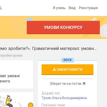
Я учень
Вхід
Реєстрація
УМОВИ КОНКУРСУ
Урок з англійської мови Тема уроку: Природні катастрофи: «Що ми можемо зробити?». Граматичний матеріал: умовні речення 1,2 типу.
озробки уроків
DOCX
ЗАВАНТАЖИТИ
іал: умовні
еного.
Зберегти на потім
Додав(-ла)
Троян Ольга Володимирівна
Пов’язані теми