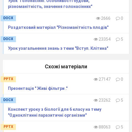
Урок "Голонасінні. Особливості будови,
різноманітність, значення голонасінних"
DOCX
2666
0
Роздатковий матеріал "Різноманітність плодів"
DOCX
23354
5
Урок узагальнення знань з теми "Вступ. Клітина"
Схожі матеріали
PPTX
27147
0
Презентація " Живі фільтри ."
DOCX
23262
5
Конспект уроку з біології для 6 класу на тему
"Одноклітинні паразитичні організми"
PPTX
88063
5