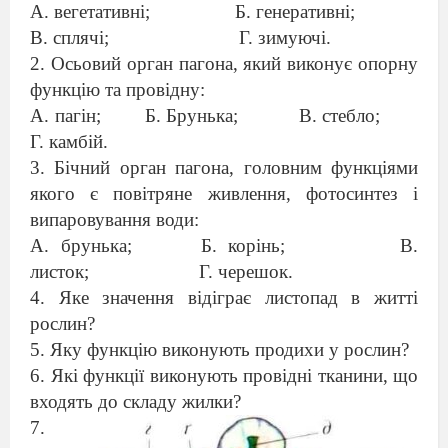
А. вегетативні;
Б. генеративні;
В. сплячі;
Г. зимуючі.
2. Осьовий орган пагона, який виконує опорну
функцію та провідну:
А. пагін;
Б. Брунька;
В. стебло;
Г. камбій.
3. Бічний орган пагона, головним функціями
якого є повітряне живлення, фотосинтез і
випаровування води:
А. брунька;
Б. корінь;
В.
листок;
Г. черешок.
4. Яке значення відіграє листопад в житті
рослин?
5. Яку функцію виконують продихи у рослин?
6. Які функції виконують провідні тканини, що
входять до складу жилки?
7.