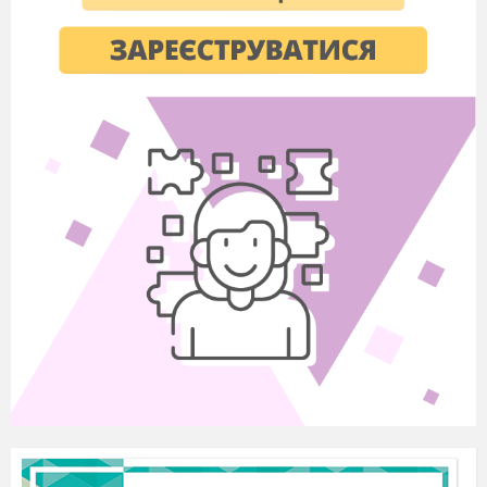
1.
2.
3.
11. Позначте частини
насінини.