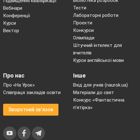
Бібліотека розробок
Підвищення кваліфікації
Тести
Вебінари
Лабораторні роботи
Конференції
Проєкти
Курси
Конкурси
Вектор
Олімпіади
Штучний інтелект для
вчителів
Курси англійської мови
Про нас
Інше
Про «На Урок»
Вхід для учнів (naurok.ua)
Співпраця закладів освіти
Матеріали до свят
Конкурс «Фантастична
п’ятірка»
Зворотний зв'язок