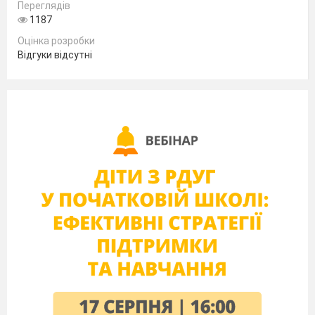
Переглядів
Позначте основні органи квітки.
1187
9. Позначте типи суцвіть
Оцінка розробки
Відгуки відсутні
10.