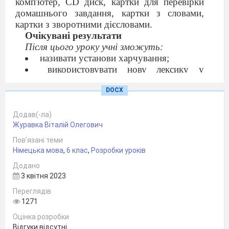
комп'ютер, CD диск, картки для перевірки
домашнього завдання, картки з словами,
картки з зворотними дієсловами.
Очікувані результати
Після цього уроку учні зможуть:
називати установи харчування;
використовувати нову лексику у
мовленні;
розповідати про страви та ціни в меню.
DOCX
Хід уроку
Початок уроку
Додав(-ла)
1. Організація класу.
Журавка Віталій Олегович
Вітання
Пов’язані теми
3min
Німецька мова
,
6 клас
,
Розробки уроків
L:
Guten Tag, Schüler! Gut, setzt euch! ( Der
Додано
Lehrer stellt einige Fragen)
3 квітня 2023
Wer hat heute Klassendienst?
Переглядів
Der wievielte ist heute?
1271
Wer fehlt heute? Warum?
Ist die Klasse zur Stunde bereit?
Оцінка розробки
Sch:
Die Klasse ist zur Stunde bereit. Die
Відгуки відсутні