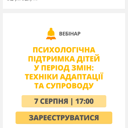
Kreide und der Lappen liegen an der Tafel.Alles
ist sauber.
2. Мовна
розминка
5min
L.
Was esst ihr gern? Was magst du, Sch1?
Und du, Sch, 2? Was magst du nicht, Sch3?
Und du, Sch4? Was isst du morgens, Sch5?
Und mittags, Sch6? Und was isst du abends,
Sch7?