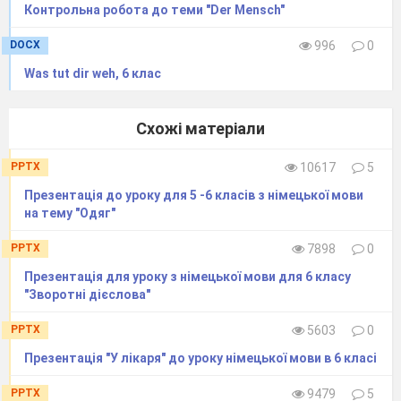
Контрольна робота до теми "Der Mensch"
Sch1:
1) magst. mag;
Sch2:
2) mag;
DOCX
996
0
Sch3:
3) mag;
Sch4:
4) mögt;
Was tut dir weh, 6 клас
Sch5:
5) mag;
Sch6:
6) mögen.
Схожі матеріали
5. Робота над лексичним
матеріалом
17min
PPTX
10617
5
LB 2. Ordne dir Wörter den Bil
dern zu.
L:
Wo kann man essen? Ordnet die Wörter
Презентація до уроку для 5 -6 класів з німецької мови
den Bildern zu.
на тему "Одяг"
Sch1:
zu Hause
PPTX
7898
0
Sch2:
das Restaurant
Sch3:
das Cafe
Презентація для уроку з німецької мови для 6 класу
Sch4:
das Schülercafe.
"Зворотні дієслова"
LB Üb.3. Wo esst ihr meistens, oft. manchmal,
selten? Fragt euch ge
genseitig. Erzählt dann in
PPTX
5603
0
der Klasse. Gebraucht die Redemittel.
Презентація "У лікаря" до уроку німецької мови в 6 класі
L:
Esst ihr meistens zu Hause, in der Schule
oder in einem Cafe? Sprecht zu zweit, erzählt
PPTX
9479
5