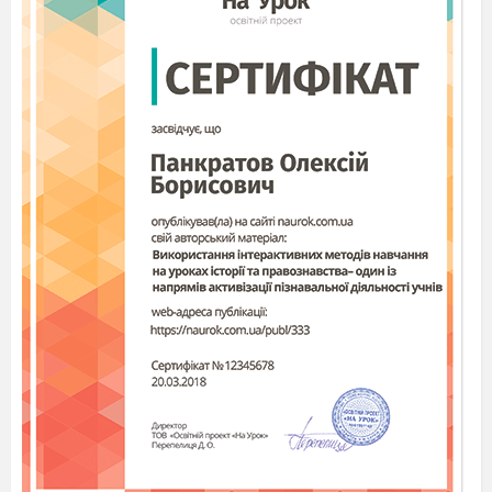
Основна частина уроку
3.
Фонетика
5min
LB Üb. 1. Hör zu und sprich nach.
L:
Was und wo kann man essen? Hört zu
und sprecht nach.
AB Üb. 1. Welche Silbe ist betont? Ordne die
Wörter richtig ein. Hör die Kassette zur
Kontrolle.
L:
Was kann man essen? Wo kann man essen?
Ihr seht hier viele Wör
ter. Wie spricht man sie
aus? Wo liegt die Betonung (наголос)? Schreibt
die Wörter in 3 Spalten heraus. Lest dann sie vor.
die erste
die zweite
die dritte
Silbe ist
Silbe ist
Silbe ist