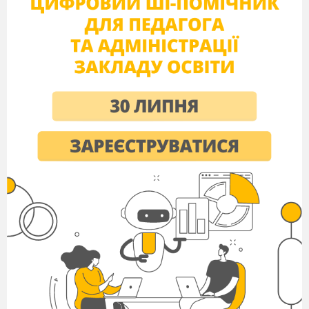
свято після Різдва. Цього дня воскрес Ісус
Христос. Святкують цей день в Україні ще з Х
ст. і припадає завжди на неділю, тому й має
назву Великий день, або Великдень. Це свято в
українців завжди асоціюється з писанкою.
Важко собі уявити Великдень без писанок, які
й око радують й нечисту силу відганяють.
Давайте пригадаємо, що таке писанка?
Писанки – це декоровані яєчка, розмальовані
різними
візерунками. Ці візерунки можна
виконувати різними способами і різними
кольорами.
Робота з підручником
Відкрийте підручники на ст. 79-80.
Пригадаємо, які способи розпису яєць
ви знаєте? (Дряпанки, крашанки,
мальованки).