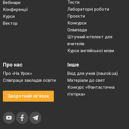
Символи-обереги
Тести
Вебінари
Лабораторні роботи
Конференції
Вуж, півень, розкрита долоня - символ захисту.
Проєкти
Курси
Найсильнішою захисницею всього живого є
Конкурси
Вектор
Мати-Берегиня.
Олімпіади
Штучний інтелект для
Символи-попередження
вчителів
«Зуби вовка», заячі вушка, «дзьоб крука».
Курси англійської мови
Якщо такі писанки зберігати вдома, то вони
оберігатимуть свійських тварин і
Про нас
Інше
нагадуватимуть про небезпеку.
Про «На Урок»
Вхід для учнів (naurok.ua)
Співпраця закладів освіти
Матеріали до свят
Християнські символи
Конкурс «Фантастична
Церква, хрести, оточені безкінечником, і
п’ятірка»
Зворотний зв'язок
надписи «Христос Воскрес!».
Демонстрація та аналіз зразка виробу