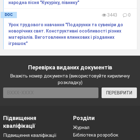
народна пісня "Кукуріку, півнику"
Символи, що сприяють
багатому врожаю
DOC
3443
0
Ромб – то символ землі, цяточки – насіння,
Урок трудового навчання "Подарунки та сувеніри до
а «грабельки» - символ дощу.
новорічних свят. Конструктивні особливості різних
матеріалів. Виготовлення ялинкових і різдвяних
іграшок"
Символи здоров

я та
довголіття
Щоб ніхто не хворів, на яєчках пишуть
Перевірка виданих документів
сонечко, коня, ружу, рибку і
Вкажіть номер документа (використовуйте кириличну
безкінечник.
розкладку)
ПЕРЕВІРИТИ
Символи, що
лікують
Вербова та соснова гілочка,
соняшник,
Підвищення
Розділи
п’явки.
Писанки
з такими символами
кваліфікації
допомагають одужати.
Журнал
Бібліотека розробок
Підвищення кваліфікації