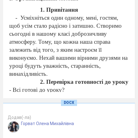
1. Привітання
-
Усміхніться один одному, мені, гостям,
щоб усім стало радісно і затишно. Створимо
сьогодні в нашому класі доброзичливу
атмосферу. Тому, що кожна наша справа
залежить від того, з яким настроєм її
виконуємо. Нехай вашими вірними друзями на
уроці будуть уважність, старанність,
винахідливість.
2. Перевірка готовності до уроку
- Всі готові до уроку?
- Що візьмете з собою на урок?
DOCX
3. Девіз
Щоб робота в нас кипіла,
Додав(-ла)
Працювати будемо:
Горват Олена Михайлівна
Швидко, дружно, вміло!
ІІ. Актуалізація опорних знань