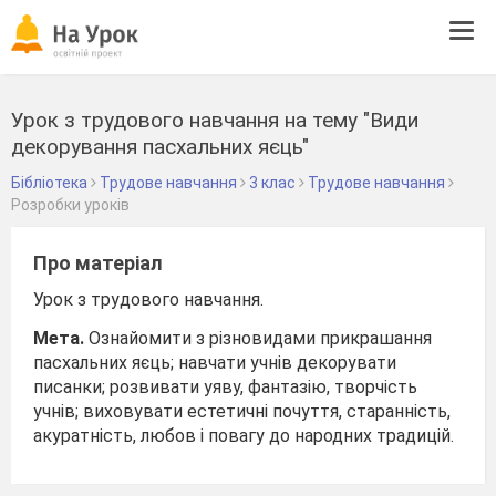
Tog
navi
Урок з трудового навчання на тему "Види
декорування пасхальних яєць"
Бібліотека
Трудове навчання
3 клас
Трудове навчання
Розробки уроків
Про матеріал
Урок з трудового навчання.
Мета.
Ознайомити з різновидами прикрашання
пасхальних яєць; навчати учнів декорувати
писанки; розвивати уяву, фантазію, творчість
учнів; виховувати естетичні почуття, старанність,
акуратність, любов і повагу до народних традицій.