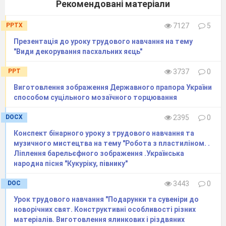
Рекомендовані матеріали
Для оздоблення писанок
використовували різні фарби. Що означає кожна з
PPTX
7127
5
них дізнаєтеся, коли послухаєте легенду.
Презентація до уроку трудового навчання на тему
"Види декорування пасхальних яєць"
У одному селі жили добрі,
PPT
3737
0
працелюбні люди. Колись вони були щасливими.
Виготовлення зображення Державного прапора України
Але їхньому щастю позаздрив злий чаклун. Він
способом суцільного мозаїчного торцювання
не міг усміхатися, ніколи не радів і на його полі
не ріс урожай. Чаклун промовив закляття, і
DOCX
2395
0
на село впала темрява. У садах почали
Конспект бінарного уроку з трудового навчання та
музичного мистецтва на тему "Робота з пластиліном. .
сохнути дерева, на полях зав

яла пшениця, а
Ліплення барельєфного зображення .Українська
людей обсіли хвороби.
народна пісня "Кукуріку, півнику"
Аж ось у село завітав мудрець. Він завітав
у кожну оселю і подарував фарби – червону,
DOC
3443
0
жовту , зелену, блакитну.(
Слайд
)
Урок трудового навчання "Подарунки та сувеніри до
При цьому він казав: «Червоний
новорічних свят. Конструктивні особливості різних
матеріалів. Виготовлення ялинкових і різдвяних
колір вам принесе радість і любов, колір