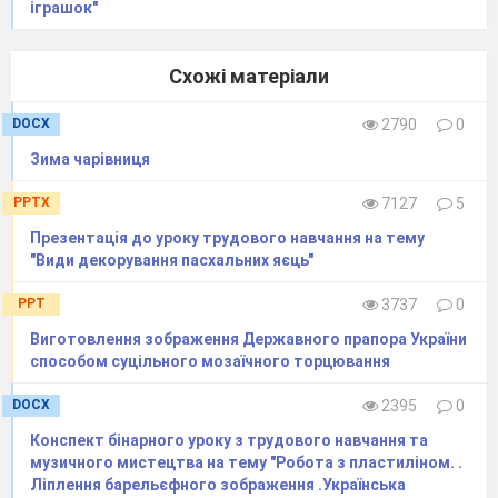
іграшок"
сонця – стиглий урожай, зелений колір -
допоможе відродити природу, а колір неба
Схожі матеріали
подарує вам здоров

я»
Тоді люди зібрали всі яєчка, пофарбували їх
DOCX
2790
0
у червоний, жовтий, зелений і голубий колір,
Зима чарівниця
вийшли за село і почали співати. Відразу небо
стало ясним, на полях піднялася пшениця,
PPTX
7127
5
розцвіли сади, а люди усміхались і раділи.
Презентація до уроку трудового навчання на тему
Які фарби подарував мудрець людям?
"Види декорування пасхальних яєць"
Для оздоблення яєць давнину люди
PPT
3737
0
наносили
ще і
різні символи. Докладніше про
ці символи нам розкажуть учні.
Виготовлення зображення Державного прапора України
способом суцільного мозаїчного торцювання
Виступи учнів із повідомленнями
DOCX
2395
0
Докладніше про символи нам розкажуть
Конспект бінарного уроку з трудового навчання та
учні.
музичного мистецтва на тему "Робота з пластиліном. .
Ліплення барельєфного зображення .Українська