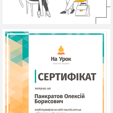
Як можна виготовити дряпанку?
(
Покрити яйце коричневою фарбою і
видряпати цвяшком, шилом або грубою
голкою орнамент
)
У який колір найчастіше фарбують
крашанки? (
У червоний
)
Чим оздоблюють мальованки?
(
Фарбами за допомогою звичайного
пензлика)
ІІІ. Повідомлення теми, мети уроку.
Тема
нашого сьогоднішнього
уроку:
Види декорування пасхальних яєць». (
Слайд
) Ми з
ами навчимося декорувати
яєчка і відкриємо
айстерню писанкарів. У нас будуть працювати
три
ехи по виготовленню писанок. У одному цеху учні
здоблюватимуть яєчка крупами,
в другому -
сером, а в третьому технікою квілінг.
Я