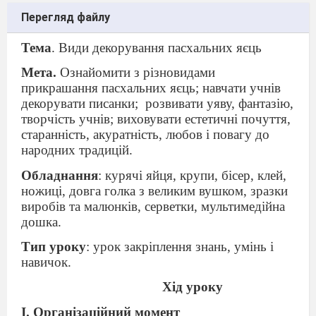
Перегляд файлу
Тема
. Види декорування пасхальних яєць
Мета.
Ознайомити з різновидами
прикрашання пасхальних яєць; навчати учнів
декорувати писанки;
розвивати уяву, фантазію,
творчість учнів; виховувати естетичні почуття,
старанність, акуратність, любов і повагу до
народних традицій.
Обладнання
: курячі яйця, крупи, бісер, клей,
ножиці, довга голка з великим вушком, зразки
виробів та малюнків, серветки, мультимедійна
дошка.
Тип уроку
: урок закріплення знань, умінь і
навичок.
Хід уроку
І. Організаційний момент