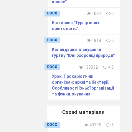
класів"
DOCX
1087
0
Вікторина "Турнір юних
орнітологів"
ти уроку (що
DOCX
1818
5
Календарне планування
гуртку "Юні охоронці природи"
DOCX
138032
4.3
кст підручника
Урок. Прокаріотичні
організми: археї та бактерії.
Особливості їхньої організації
та функціонування
 _____.
і та безумовні
Схожі матеріали
DOCX
43795
5