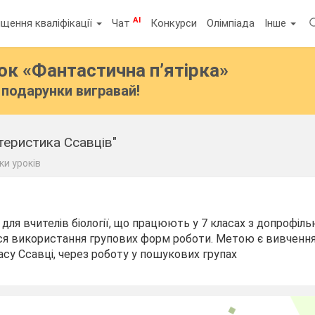
AI
щення кваліфікації
Чат
Конкурси
Олімпіада
Інше
бок
«Фантастична п’ятірка»
подарунки вигравай!
теристика Ссавців"
ки уроків
 для вчителів біології, що працюють у 7 класах з допрофі
ься використання групових форм роботи. Метою є вивчення
асу Ссавці, через роботу у пошукових групах