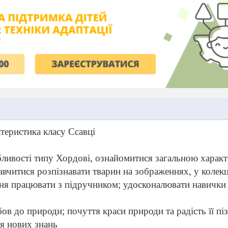
теристика класу Ссавці
ливості типу Хордові, ознайомитися загальною харак
навчитися розпізнавати тварин на зображеннях, у колекц
ня працювати з підручником; удосконалювати навички
ов до природи; почуття краси природи та радість її пі
ня нових знань