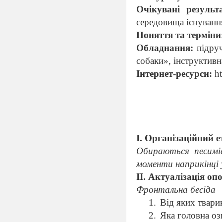
Очікувані резуль
середовища існування
Поняття та терміни
Обладнання:
підру
собаки», інструктивна
Інтернет-ресурси:
ht
І. Організаційний е
Обираються песимі
моменти наприкінці 
ІІ. Актуалізація оп
Фронтальна бесіда
Від яких твари
Яка головна оз