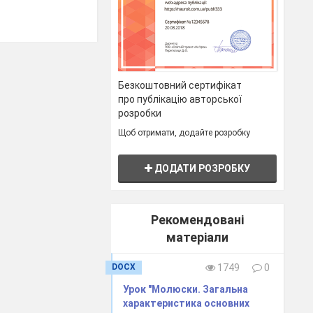
Безкоштовний сертифікат
про публікацію авторської
розробки
ові. Найбільш
Щоб отримати, додайте розробку
ДОДАТИ РОЗРОБКУ
Рекомендовані
матеріали
тку працюючи з
група отримує
DOCX
1749
0
Урок "Молюски. Загальна
характеристика основних