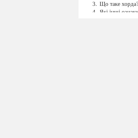
Що таке хорда
Які інші ознак
До якого підти
Чи маєте Ви хо
ІІІ. Оголошення те
Слово вчителя
Сьогодні ми пр
прогресивним є група
Які ознаки
І
V
. Мотивація навч
Проблемне пит
Чому люди
V
.
Вивчення нового
Робота учнів у груп
підручником та/аб
після виконання попе
V
І
.
Узагальнення та