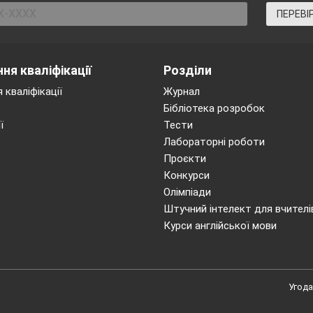
ПЕРЕВІ
ня кваліфікації
Розділи
 кваліфікації
Журнал
Бібліотека розробок
ї
Тести
Лабораторні роботи
Проєкти
озвинені у ссавців?
Конкурси
_____________________________________________
Олімпіади
мають у ссавців? ______________________________
Штучний інтелект для вчителі
наявність того чи іншого типу?____________________
Курси англійської мови
а? ____________________________________________
_____________________________________________
а спостерігають у житті ссавців?___________________
Угода
_____________________________________________