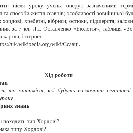
тати:
після уроку учень: оперує зазначеними термі
 та способи життя ссавців; особливості зовнішньої буд
:
хордові, хребетні, вібриси, остюки, підшерстя, залози
чник за 7 кл. Л.І. Остапченко «Біологія», таблиця «З
 картка, інтернет.
tps://uk.wikipedia.org/wiki/Ссавці.
Хід роботи
тап
ст та оптиміст, які будуть визначати негативні
уроку
орних знань
н походить тип Хордові?
нака типу Хордові?