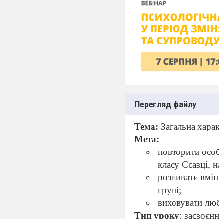
Перегляд файлу
Тема:
Загальна харак
Мета:
повторити особ
класу Ссавці, 
розвивати вмін
групі;
виховувати люб
Тип уроку
: засвоєн