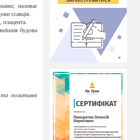
нами; називає
ови ссавців.
, плацента.
овнішня будова
 та позитивні