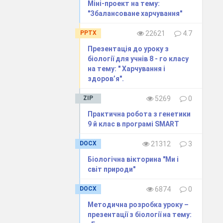
Міні-проект на тему:
нні, печінка,
"Збалансоване харчування"
PPTX
22621
4.7
Презентація до уроку з
біології для учнів 8 - го класу
на тему: " Харчування і
здоров’я".
ZIP
5269
0
тові+сальні
Практична робота з генетики
9 й клас в програмі SMART
 = сполучна
DOCX
21312
3
Біологічна вікторина "Ми і
світ природи"
DOCX
6874
0
Методична розробка уроку –
презентації з біології на тему: