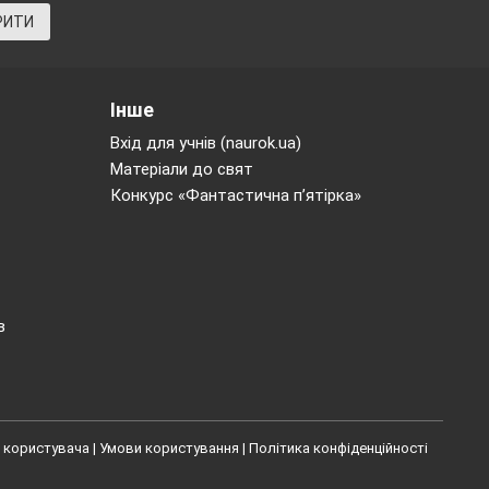
РИТИ
Інше
Вхід для учнів (naurok.ua)
Матеріали до свят
Конкурс «Фантастична п’ятірка»
____________________________________________
_____________
в
_________
_________
_________
_________
 користувача
|
Умови користування
|
Політика конфіденційності
____________________________________________