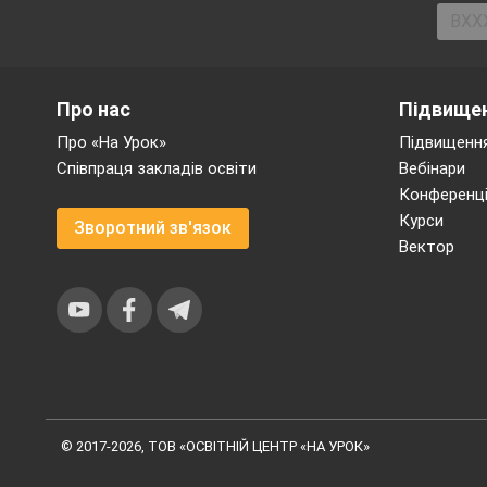
Про нас
Підвищен
Про «На Урок»
Підвищення
Співпраця закладів освіти
Вебінари
Конференці
Курси
Зворотний зв'язок
Вектор
4. Які органи чуття р
_________________
5. Які типи зубів 
Від чого залежить 
6. Що таке плацент
_________________
7. Які сезонні явищ
© 2017-2026, ТОВ «ОСВІТНІЙ ЦЕНТР «НА УРОК»
_________________