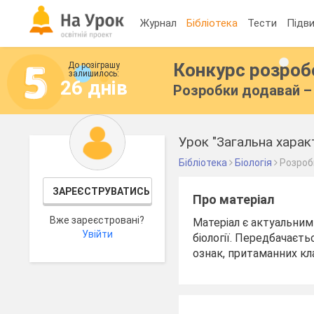
Журнал
Бібліотека
Тести
Підви
Конкурс розро
До розіграшу
залишилось:
26 днів
Розробки додавай – 
Урок "Загальна харак
Бібліотека
Біологія
Розроб
ЗАРЕЄСТРУВАТИСЬ
Про матеріал
Вже зареєстровані?
Матеріал є актуальним
Увійти
біології. Передбачаєт
ознак, притаманних кл