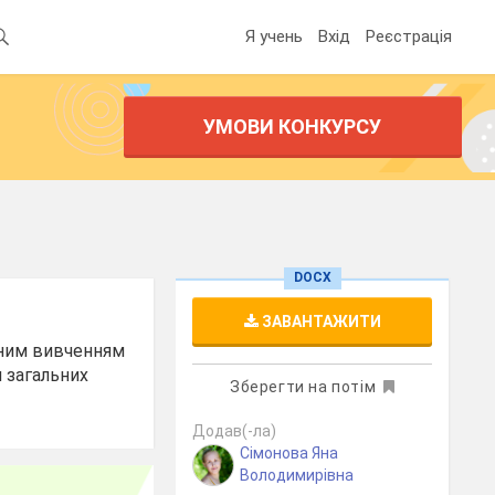
Я учень
Вхід
Реєстрація
УМОВИ КОНКУРСУ
DOCX
ЗАВАНТАЖИТИ
льним вивченням
 загальних
Зберегти на потім
Додав(-ла)
Сімонова Яна
Володимирівна