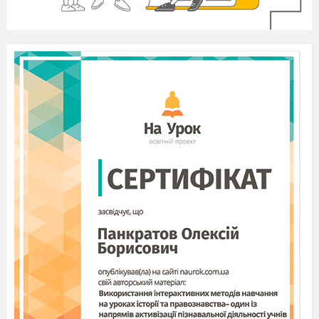
приймала попереднє положення. Тут було
царство вертикальних лінії!
»
ІІІ. Пояснення нового матеріалу
Водорості
- найдавніші організми, що
становлять найбільшу групу серед нижчих
рослин. Нараховують близько
30 тис. видів
водоростей, їх життєдіяльність відбувається,
здебільшого, у водному середовищі або дуже
тісно з ним пов'язана.
Слайд 2