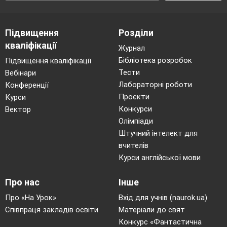
можна зустріти водорості в ґрунті, на його
поверхні, камінні, на деревах, у шерсті тварин,
Підвищення
Розділи
а також у гарячих джерелах, льодовиках, на
кваліфікації
снігу.
Журнал
Бібліотека розробок
Підвищення кваліфікації
Водорості, які заселяють товщу води
Тести
Вебінари
океанів, морів, прісних водойм і пасивно
Лабораторні роботи
Конференції
переносяться течією, відносять до рослинного
Проєкти
Курси
планктону -
фітопланктону
. Морський
Конкурси
Вектор
фітопланктон складається, здебільшого, з
Олімпіади
діатомових водоростей. Прісноводний
Штучний інтелект для
вчителів
фітопланктон представлений одноклітинними
Курси англійської мови
зеленими водоростями. Водорості, що ростуть
на дні водойм або різних підводних предметах,
Про нас
Інше
відносять до
бентосних
водоростей.
Про «На Урок»
Вхід для учнів (naurok.ua)
Наука, що вивчає походження, будову та
Співпраця закладів освіти
Матеріали до свят
різноманітність водоростей, називається
Конкурс «Фантастична