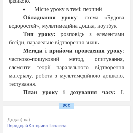
фізикою.
Місце уроку в темі: перший
Обладнання уроку
: схема «Будова
водоростей», мультимедійна дошка, ноутбук
Тип уроку:
розповідь з елементами
бесіди, паралельне відтворення знань
Методи і прийоми проведення уроку
:
частково-пошуковий метод, опитування,
елементи теорії паралельного відтворення
матеріалу, робота з мультимедійною дошкою,
тестування.
План уроку і дозування часу:
І.
Організаційний момент уроку 1 хв., ІІ.
DOC
Перевірка знань учнів 5 хв., ІІІ. Пояснення
нового матеріалу 25 хв., ІV. Підбиття
Додав(-ла)
підсумків по даній темі на уроці 8 хв., V.
Передерій Катерина Павлівна