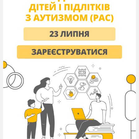
Оголошення теми та мети уроку.
Слайд
1.
Мотивація.
Напис на дошці. «
Жодна травинка ні
стелилась по землі, жодна гілка не згибалась
й не росла в горизонтальному положенні.
Все спрямовувалось вверх по прямій лінії,
строго перпендикулярно до поверхні океану.
Водорості, здавалось, застигли у своєї
нерухомості, і щоб пройти, приходилось
розхиляти їх руками, але рослина одразу же