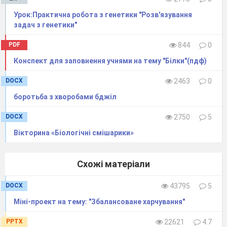
водоростей різноманітні: від мікроскопічних
Урок:Практична робота з генетики "Розв'язування
до гігантських. Найбільші за розмірами
задач з генетики"
морські бурі водорості. Наприклад, слань
водорості макроцистис сягає 30-
45 м
.
Слайд 3.
PDF
844
0
Конспект для заповнення учнями на тему "Білки"(пдф)
DOCX
2463
0
боротьба з хворобами бджіл
DOCX
2750
5
Вікторина «Біологічні смішарики»
Основною структурною одиницею
Схожі матеріали
будови водоростей є клітина.
Вона може мати
DOCX
43795
5
найрізноманітнішу
форму: грушоподібну,
Міні-проект на тему: "Збалансоване харчування"
кулеподібну, веретеноподібну, циліндричну
тощо, як Ви бачили на 2 слайді. Розміри
PPTX
22621
4.7