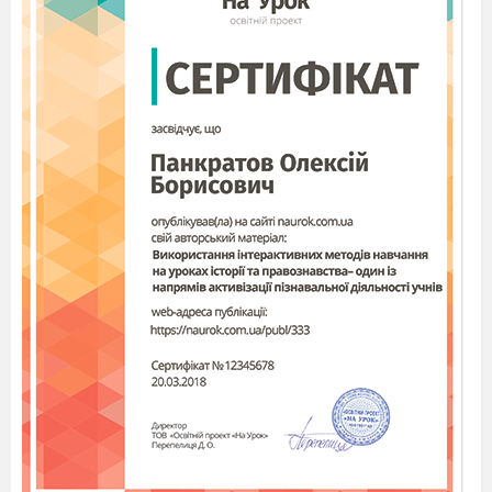
З молока виходить 10 % сиру. Скільки можна
одержати сиру з 500 кг молока? Розв’язання
10% = 0,1. 500 * 0,1 = 50 кг.
Відповідь: з 500 кг
молока можна одержати 50
кг сиру
Задача 2
Щоб купити 13-й айфон на день народження
сина, тато взяв у кредит на рік 45 000 грн під
15 % річних. Скільки грошей треба повернути
татові через рік?
Розв’язання
15%=0,15