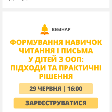
або сканують QR-код.
Скріншот результату скинути до classroom.