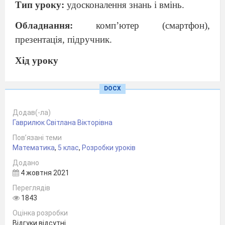
Тип уроку:
удосконалення знань і вмінь.
Обладнання:
комп’ютер (смартфон),
презентація, підручник.
Хід уроку
І. Організаційний етап
DOCX
Організація уваги учнів (Перекличка, чи всі
Додав(-ла)
учні підключилися до відеоуроку).
Гаврилюк Світлана Вікторівна
IІ.Актуалізація знань
Пов’язані теми
Математика
,
5 клас
,
Розробки уроків
Повторюємо основні поняття, які стосуються
Додано
відсотків. Учні виконують інтерактивну вправу
4 жовтня 2021
«Знайди пару», переходять через
Переглядів
1843
посилання,що скинуте у чаті під час уроку
https://learningapps.org/watch?v=p7ezw5bsn21
Оцінка розробки
Відгуки відсутні