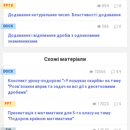
PPTX
894
0
Додавання натуральних чисел. Властивості додавання
Розв’язання
DOCX
566
0
Додавання і віднімання дробів з однаковими
108,70:100*40=43,48 (грн.) – знижка;
знаменниками
108,70-43,48=65,22(грн.) – нова ціна.
Відповідь : 65,22 гривень
Схожі матеріали
Задача 4
DOCX
10565
4.9
Конспект уроку-подорожі "«У пошуках скарбів» на тему
"Розв’язання вправ та задач на всі дії з десятковими
дробами".
PPT
17023
5
Розв’язання
Презентація з математики для 5-го класу на тему:
120,65:100*42=50,673 (грн.) –
"Подорож країною математики"
знижка;