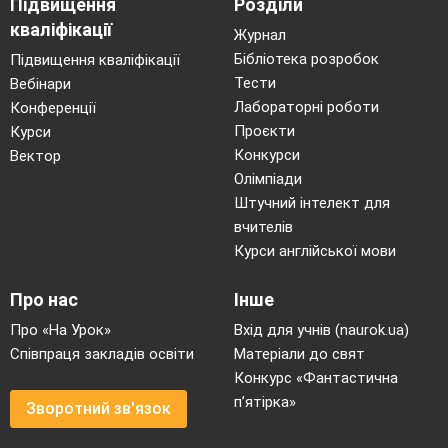
Підвищення
Розділи
кваліфікації
Журнал
Розв’язання
Бібліотека розробок
Підвищення кваліфікації
Тести
Вебінари
1) 489:100*59=288,51 (грн.) – знижка;
Лабораторні роботи
Конференції
Проєкти
Курси
2) 489-288,51=200,49 (грн.) – нова ціна.
Конкурси
Вектор
Відповідь: 200,49 гривень
Олімпіади
Штучний інтелект для
Отже, наші розрахунки трішки відрізняються
вчителів
від кінцевих сум на цінниках! Чому? ( Діти
Курси англійської мови
висловлюють свої міркування). Звичайно, що у
Про нас
Інше
магазинах уміють рахувати і суму пишуть ту,
Про «На Урок»
Вхід для учнів (naurok.ua)
яка є їм найбільш вигідною. Деякі суми
Співпраця закладів освіти
Матеріали до свят
округлюють до цілих чисел.
Конкурс «Фантастична
Але ми завжди повинні вміти порахувати
п’ятірка»
Зворотний зв'язок
знижку, вибрати найбільш вигідний кредит чи