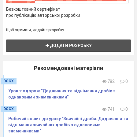
0,15*45000=6750 (грн.) – становить 15%;
Безкоштовний сертифікат
6750+45000=51750 (грн.) – треба повернути
про публікацію авторської розробки
татові в банк через рік.
Щоб отримати, додайте розробку
Відповідь: 51750 гривень
ДОДАТИ РОЗРОБКУ
З відсотками ми щодня зустрічаємося у
магазині. Всі люблять знижки та акції, бо
можна заощадити свої кошти. Сьогодні ми
Рекомендовані матеріали
перевіримо цінники в магазинах та з’ясуємо чи
правильно порахована знижка. Та чи завжди
DOCX
782
0
можна вірити ціннику.
Урок-подорож "Додавання та віднімання дробів з
однаковими знаменниками"
Задача 3
DOCX
741
0
Робочий зошит до уроку "Звичайні дроби. Додавання та
віднімання звичайних дробів з однаковими
знаменниками"