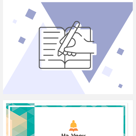
III. Удосконалення знань і вмінь
Часто в житті доводиться користуватися
поняттям відсотка: в банківських розрахунках,
в статистиці, у магазині і, навіть, в кулінарії.
Розглянемо задачі на знаходження відсотків від
числа.
Задача 1