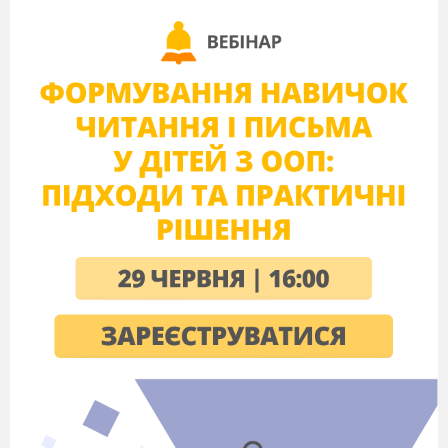
Й починай добро творити!
У світі стільки є загадок і краси,
Відразу просто не збагнути…
А ти тепло й любов у світ неси,
Щоб добрим і потрібним бути.
Привітаймо Сонечко.
Здрастуй, дороге!
Привітаймо Квіточку.
Хай вона росте!
Привітаймо Дощик.
Лийся, мов з відра!
Привітаймо друзів всіх.
Зичимо добра!
Другу руку простягни,
Посмішку усім пошли.
Добрий ранок!
Добрий день!
Нашу зустріч розпочнем!