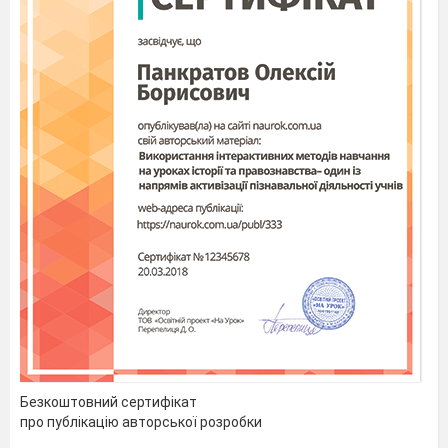
Добрий день вам, діти!
Добрий день!
Добрий день вам, киці!
Няв, няв, няв!
Добрий день вам, мишки!
Пі, пі, пі!
Добрий день вам …
(Можна придумувати різні варіанти
Встаньте, дітки, всі рівненько,
Посміхніться всі гарненько.
Посміхніться всі до мене,
Посміхніться і до себе.
Привітайтесь: Добрий день!
Хай гарно розпочнеться новий день!
Безкоштовний сертифікат
про публікацію авторської розробки