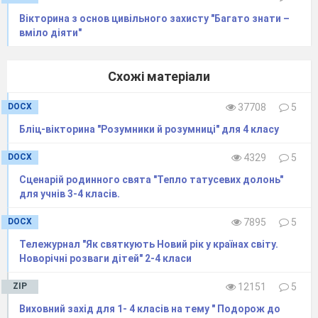
Вікторина з основ цивільного захисту "Багато знати –
вміло діяти"
Схожі матеріали
DOCX
37708
5
Бліц-вікторина "Розумники й розумниці" для 4 класу
DOCX
4329
5
Сценарій родинного свята "Тепло татусевих долонь"
для учнів 3-4 класів.
DOCX
7895
5
Тележурнал "Як святкують Новий рік у країнах світу.
Новорічні розваги дітей" 2-4 класи
ZIP
12151
5
Виховний захід для 1- 4 класів на тему " Подорож до