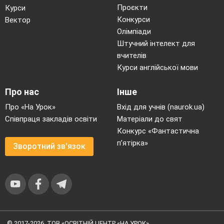
Проєкти
Курси
Конкурси
Вектор
Олімпіади
Штучний інтелект для
вчителів
Курси англійської мови
Про нас
Інше
Про «На Урок»
Вхід для учнів (naurok.ua)
Співпраця закладів освіти
Матеріали до свят
Конкурс «Фантастична
п’ятірка»
Зворотний зв'язок
© 2017-2026, ТОВ «ОСВІТНІЙ ЦЕНТР «НА УРОК»