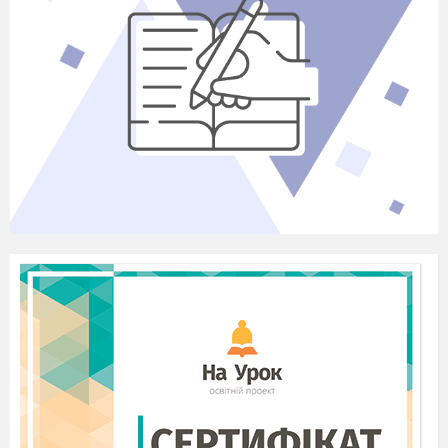
Доброго ранку! Доброго дня!
Хай плещуть долоньки,
Хай тупають ніжки,
Працюють голівки,
І сяють усмішки.
Доброго ранку! Доброго дня!
Бажаєте ви! Бажаю вам я!
В цьому класі друзі всі.
Я і ти, і ми, і ви.
Добрий день тому, хто зліва.
Добрий день тому, хто справа.
Ми – одна сім’я.
Руку дай тому, хто зліва.
Руку дай тому, хто справа.
Посміхнись тому, хто зліва.
Посміхнись тому, хто справа.
Ми – одна сім’я.