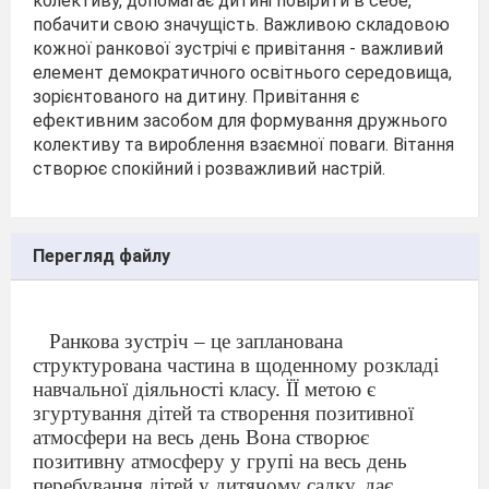
колективу, допомагає дитині повірити в себе,
побачити свою значущість. Важливою складовою
кожної ранкової зустрічі є привітання - важливий
елемент демократичного освітнього середовища,
зорієнтованого на дитину. Привітання є
ефективним засобом для формування дружнього
колективу та вироблення взаємної поваги. Вітання
створює спокійний і розважливий настрій.
Перегляд файлу
Ранкова зустріч – це запланована
структурована частина в щоденному розкладі
навчальної діяльності класу. ЇЇ метою є
згуртування дітей та створення позитивної
атмосфери на весь день Вона створює
позитивну атмосферу у групі на весь день
перебування дітей у дитячому садку, дає