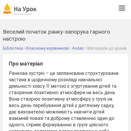
Tog
navi
Веселий початок ранку-запорука гарного
настрою
Бібліотека
Класному керівникові
4 клас
Матеріали до уроків
Про матеріал
Ранкова зустріч – це запланована структурована
частина в щоденному розкладі навчальної
діяльності класу. ЇЇ метою є згуртування дітей та
створення позитивної атмосфери на весь день
Вона створює позитивну атмосферу у групі на
весь день перебування дітей у дитячому садку,
дає вихователю можливість навчити дітей
взаємній повазі та доброму ставленню один до
одного, сприяє формуванню в групі цілісного