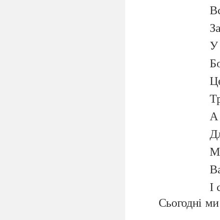
В
З
У
Б
Це
Тр
А
Дл
М
В
І
Сьогодні ми
треба себе повод