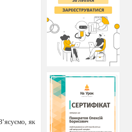
 З’ясуємо,
як