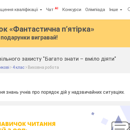
AI
щення кваліфікації
Чат
Конкурси
Олімпіада
Інше
бок
«Фантастична п’ятірка»
подарунки вигравай!
ільного захисту "Багато знати – вміло діяти"
икові
4 клас
Виховна робота
ня знань учнів про порядок дій у надзвичайних ситуаціях.