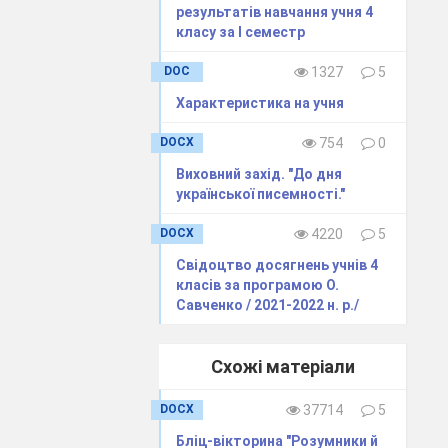
результатів навчання учня 4
класу за І семестр
DOC
1327
5
Характеристика на учня
DOCX
754
0
Виховний захід. "До дня
української писемності."
DOCX
4220
5
Свідоцтво досягнень учнів 4
класів за програмою О.
Савченко / 2021-2022 н. р./
?
Схожі матеріали
DOCX
37714
5
Бліц-вікторина "Розумники й