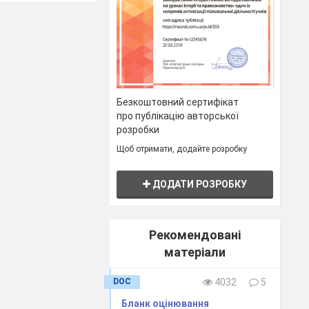
).
ки, визначає
о відповідь
Безкоштовний сертифікат
відь всієї
про публікацію авторської
розробки
Щоб отримати, додайте розробку
ДОДАТИ РОЗРОБКУ
уми балів
Рекомендовані
матеріали
е скоро
DOC
4032
5
Бланк оцінювання