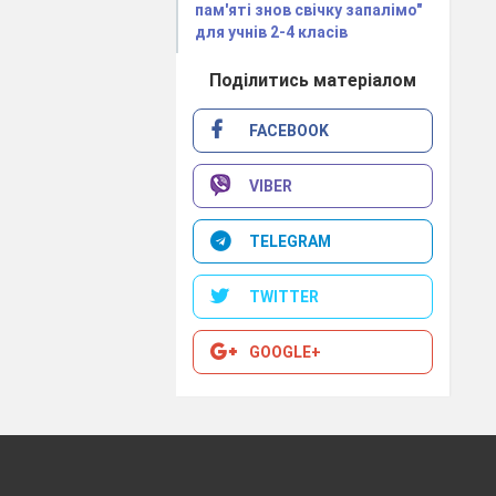
пам'яті знов свічку запалімо"
для учнів 2-4 класів
ожежі? Яке
Поділитись матеріалом
FACEBOOK
можливістю
 саме це і
VIBER
ожежах може
ння
димом,
TELEGRAM
 побутових
оріти речі,
TWITTER
жежі можуть
GOOGLE+
м, землею,