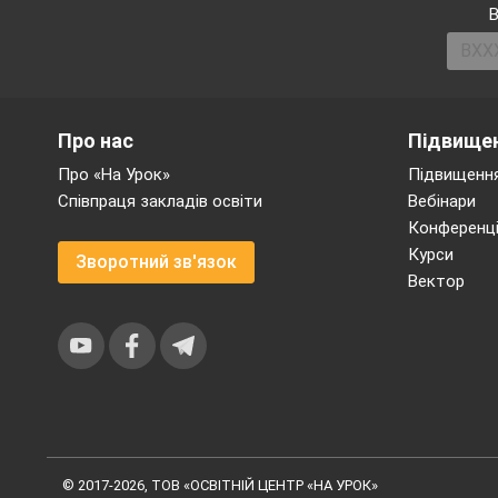
В
Куди тр
повідомл
(Викликати
Про нас
Підвищен
де горить, адр
Про «На Урок»
Підвищення
прізвище).
Співпраця закладів освіти
Вебінари
Конференці
4.
Яка боч
Курси
Зворотний зв'язок
порожня з під б
Вектор
(Більш небезпечн
утворюватись ви
© 2017-2026, ТОВ «ОСВІТНІЙ ЦЕНТР «НА УРОК»