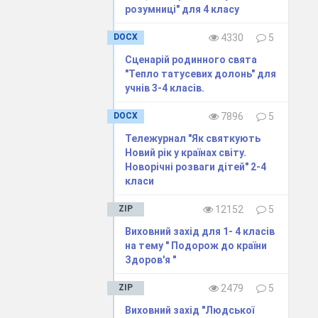
розумниці" для 4 класу
діяльності
DOCX
4330
5
итків.)
Сценарій родинного свята
"Тепло татусевих долонь" для
учнів 3-4 класів.
ку ?
DOCX
7896
5
підприємств,
Тележурнал "Як святкують
Новий рік у країнах світу.
Новорічні розваги дітей" 2-4
ї ?
класи
ZIP
12152
5
Виховний захід для 1- 4 класів
на тему " Подорож до країни
Здоров'я "
ZIP
2479
5
Виховний захід "Людської