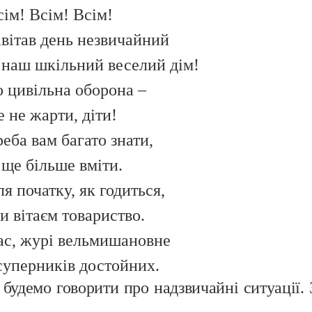
сім! Всім! Всім!
авітав день незвичайний
 наш шкільний веселий дім!
о цивільна оборона –
 не жарти, діти!
еба вам багато знати,
 ще більше вміти.
я початку, як годиться,
и вітаєм товариство.
ас, журі вельмишановне
 суперників достойних.
 будемо говорити про надзвичайні ситуації.
ити під час надзвичайних ситуацій.