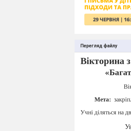
Перегляд файлу
Вікторина з
«Багат
Ві
Мета:
закріп
Учні діляться на д
Ув