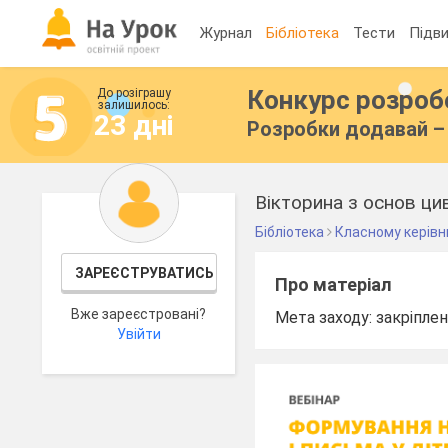
Журнал
Бібліотека
Тести
Підви
Конкурс розро
До розіграшу
залишилось:
23 дні
Розробки додавай – 
Вікторина з основ цив
Бібліотека
Класному керівн
ЗАРЕЄСТРУВАТИСЬ
Про матеріал
Вже зареєстровані?
Мета заходу: закріплен
Увійти