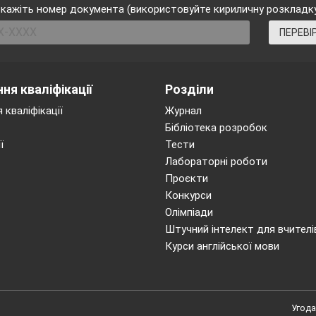
кажіть номер документа (використовуйте кириличну розкладк
еба телефонувати під час пожежі,
ПЕРЕВІ
яти
?
 пожежну службу за телефоном 101. Повід
ня кваліфікації
Розділи
есу: вулицю, номер дому, під’їзду, йог
 кваліфікації
Журнал
Бібліотека розробок
ї
Тести
ка більш небезпечна – наповнена бензин
Лабораторні роботи
ензину ?
Проєкти
ою є порожня бочка, так як в середині неї
Конкурси
бухонебезпечна концентрація парів бензину
Олімпіади
Штучний інтелект для вчителі
Курси англійської мови
4 тур
Що робити, якщо…
Угода