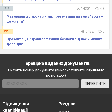
ZIP
14201
4.8
Матеріали до уроку з хімії: презентація на тему "Вода –
це життя".
PPT
6432
5
Презентація "Правила техніки безпеки під час хімічних
дослідів"
Перевірка виданих документів
Вкажіть номер документа (використовуйте кириличну
розкладку)
ПЕРЕВІРИТИ
Підвищення
Розділи
кваліфікації
Журнал