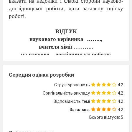
вказати на недоліки і слабкі сторони науково-
дослідницької роботи, дати загальну оцінку
роботі.
ВІДГУК
наукового керівника
……..,
вчителя хімії ………..
на науково – дослідницьку роботу:
“…………”
учениці
……
класу
………..
Середня оцінка розробки
Робота ……. пов'язана з
актуальною задачею
полімерної хімії — дослідженням фторованих
Структурованість
4.2
полімерів, які представляють собою одну із
Оригінальність викладу
4.2
найбільш цікавих і значимих областей хімії
Відповідність темі
4.2
високомолекулярних сполук.
Загальна:
4.2
Дана робота спрямована на виявлення
Всього відгуків: 5
способів синтезу нових функціоналізованих
ФПАЕ з підвищеними показниками їх