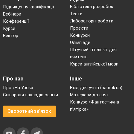
Бібліотека розробок
Підвищення кваліфікації
Тести
Вебінари
Лабораторні роботи
Конференції
Проєкти
Курси
Конкурси
Вектор
Олімпіади
Штучний інтелект для
вчителів
Курси англійської мови
Про нас
Інше
Про «На Урок»
Вхід для учнів (naurok.ua)
Співпраця закладів освіти
Матеріали до свят
Конкурс «Фантастична
п’ятірка»
Зворотний зв'язок