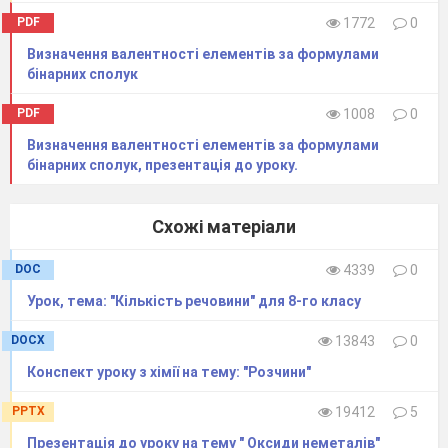
PDF
1772
0
Визначення валентності елементів за формулами
бінарних сполук
PDF
1008
0
Визначення валентності елементів за формулами
бінарних сполук, презентація до уроку.
Схожі матеріали
DOC
4339
0
Урок, тема: "Кількість речовини" для 8-го класу
DOCX
13843
0
Конспект уроку з хімії на тему: "Розчини"
PPTX
19412
5
Презентація до уроку на тему " Оксиди неметалів"