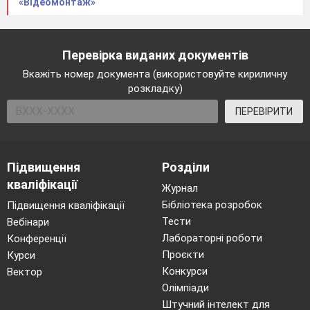
«Відеомонтаж»
(Слайд 12)
Відеоперегляд «Моделювання »
(Слайд 13)
Корисне моделювання
Перевірка виданих документів
Вкажіть номер документа (використовуйте кириличну
(Слайд 14)
Корисне моделювання
розкладку)
І
V
. Перевірка набутих знань та
ПЕРЕВІРИТИ
навичок
По горизонталі
Комп'ютерні моделі, як правило, є
інформаційними і ...
Підвищення
Розділи
кваліфікації
3.
Як по іншому називається метод
Журнал
імітаційного моделювання?
Бібліотека розробок
Підвищення кваліфікації
Тести
Вебінари
4.
Яка модель допомагає зрозуміти, чому
Лабораторні роботи
Конференції
відбуваються ті чи інші явища?
Проєкти
Курси
6.
Один із способів побудови моделей?
Конкурси
Вектор
Олімпіади
По вертикалі
Штучний інтелект для