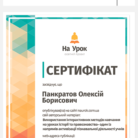
(Слайд 6)
Комп’ютерна модель
— це
інформаційна модель, реалізована з допомогою
комп’ютера.
(Слайд 7)