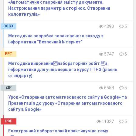
«Автоматичне створення змісту документа.
Настроювання параметрів сторінок. Створення
колонтитулів»
DOCX
4390
5
Методична розробка позакласного заходу з
інформатики “Безпечний Інтернет”
PPT
5747
5
(Слайд 11)
Методика виконання лабораторних робіт з
інформатики для учнів першого курсу ПТНЗ (рівень
стандарту)
ZIP
6554
5
Урок «Створення автоматизованого сайту в Google» та
Презентація до уроку «Створення автоматизованого
сайту в Google»
PDF
11027
5
Електронний лабораторний практикум на тему