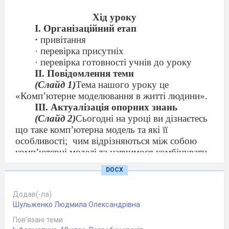
Хід уроку
І.
Організаційний етап
·
привітання
· перевірка присутніх
· перевірка готовності учнів до уроку
ІІ.
Повідомлення теми
(Слайд 1)
Тема нашого уроку це
«Комп
’
ютерне моделювання в житті людини».
ІІІ. Актуалізація опорних знань
(Слайд 2)
Сьогодні на уроці ви дізнаєтесь
що таке комп’ютерна модель та які її
особливості;
чим відрізняються між собою
комп’ютерні моделі та навчимося комбінувати
комп’ютерні моделі з програмними засобами
DOCX
для складних обчислень, аналізу даних та
фінансових розрахунків.
Додав(-ла)
І
V
. Вивчення нового матеріалу
Шульженко Людмила Олександрівна
Перегляд презентації
(
Слайд 3
)
Людина у будь-якій
Пов’язані теми