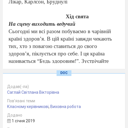
Лікар, Карлсон, Бруднулі
Хід свята
На сцену виходить ведучий
Сьогодні ми всі разом побуваємо в чарівній
країні здоров
’
я. В цій країні завжди чекають
тих, хто з повагою ставиться до свого
здоров
’
я, піклується про себе. І ця країна
називається
“
Будь здоровим!
”
. Зустрічайте
ведучих
DOC
Виходять два школярика ( бруднулі ) та дві
дівчинки
Додав(-ла)
1 дівчинка
У нас сьогодні ніби свято,
Саглай Світлана Вікторівна
Гостей зібралося багато.
Пов’язані теми
1 хлопчик
Тепер на нас ви подивіться,
Класному керівникові
,
Виховна робота
І веселенько посміхніться.
Додано
2 дівчинка
Ой, поглянь на наших хлопців!
1 січня 2019
Вони зовсім бруднулі! А у нас