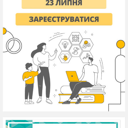
Та резону в тім нема,
Бо однаково на старість
Облисіє голова.
На сцену непомітно виходять Мікробчик та
Вірус, накривають на бруд- нуль сітку й
замотують їх
Хлопчики
Ой! Ой! Ой! Хто це такі?
Мікробчик
Я – мікробчик, я – хворобчик,
Я до всіх чіпляюсь,
Особливо люблю діток
Тих, що не вмивались
:
Замазур, ледачих,
Які спорт не люблять,
Дуже їх кохаю!
Вірус
Я хвороби їм підкину
:
Дифтерію, фарингіт,