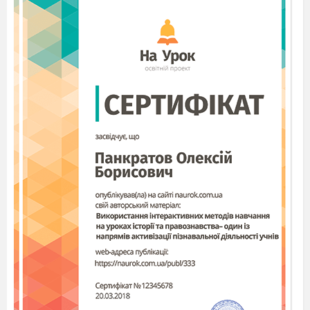
І ангіну, й трахеїт.
Завжди весело мені,
Як хворіють діти.
Я – росту , міцнію,
Набираюсь сили
Як хворіють діти.
Без хвороби я страждаю,
Без ангіни – помираю.
Це для мене – жах!
Мікробчик
Ну як, будете з нами
товаришувати?
Хлопчики
Ні , не хочемо. Ми зараз
покличемо своїх вірних друзів. Рятуйте
нас!
Мікробчик з Вірусом хлопців ховають за
ширму
На сцені з
’
являються Вітамінки ( Танець. У