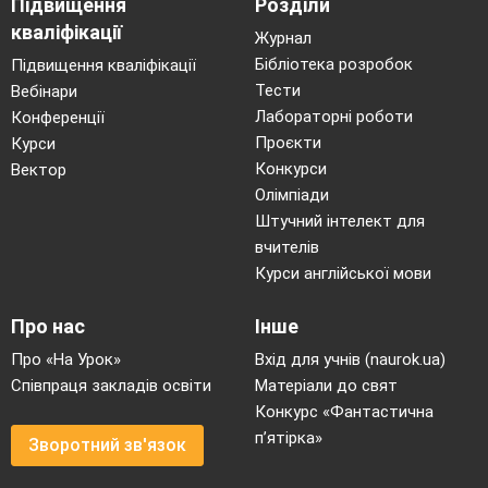
Підвищення
Розділи
Ага! ( пише у зошиті) Сідайте.
кваліфікації
Журнал
Я оглядом задоволений,
Бібліотека розробок
Підвищення кваліфікації
Бо ніхто з дітей не хворий,
Тести
Вебінари
Всі веселі, всі здорові
Лабораторні роботи
Конференції
І навчатися готові.
Проєкти
Курси
Я вам ще припас декілька
Конкурси
Вектор
подарунків. Розгадай спочатку загадку
Олімпіади
Штучний інтелект для
Ой, порізала пальчик Оленка,
вчителів
І у друзів – стільки турбот,
Курси англійської мови
І промити ранку гарненько,
Про нас
Інше
І залити у ранку…. ( йод)
Він теж допомагає при невеличких пораненнях
Про «На Урок»
Вхід для учнів (naurok.ua)
побороти мікробчика
Співпраця закладів освіти
Матеріали до свят
Хоч великі зуби маю,
Конкурс «Фантастична
п’ятірка»
Та нікого не кусаю.
Зворотний зв'язок
Як мене ж хто вкусить,