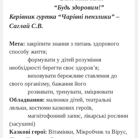
“
Будь здоровим!
”
Керівник гуртка
“
Чарівні пензлики
”
–
Саглай С.В.
Мета
:
закріпити знання з питань здорового
способу життя
;
формувати у дітей розуміння
необхідності берегти своє здоров
’
я
;
виховувати бережливе ставлення до
свого організму, бажання його
розвивати, тренувати, зміцнювати
Обладнання
:
малюнки дітей, театральні
ляльки, костюми казкових героїв,
магнітофонний запис, лікарські рослини
(засушені)
Казкові герої:
Вітамінки, Мікробчик та Вірус,