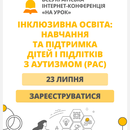
того, щоб мирно врегулювати ситуацію, 18
лютого тодішня влада на чолі з президентом
Януковичем віддала злочинний наказ
застосувати зброю і зробити «зачистку»
Майдану, застосовуючи водомети,
бронетранспортери і вогнепальну зброю. Події
у Києві 18-20 лютого стали фінальним і
найбільш драматичним етапом революції.
Ведучий:
На початку революційних подій,
нікому і в голову не могло прийти, чим усе це
обернеться… Слова «Слава Україні! Героям
Слава!», що видавалися простим вітанням,
набувають нового й особливого значення.
Ведуча:
Справжні бої розгорталися в центрі
Києва 18-20 лютого на вулицях Інститутській,
Грушевського, на Європейській площі,
майдані, у Маріїнському парку! Навколо
вибухи, стогін, горе. До нас прийшла війна.
Ведучий: Справжня кровопролитна війна. Нас