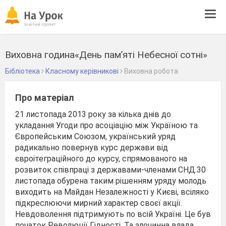
Tog
navi
Виховна година«День пам’яті Небесної сотні»
Бібліотека
Класному керівникові
Виховна робота
Про матеріал
21 листопада 2013 року за кілька днів до
укладання Угоди про асоціацію між Україною та
Європейським Союзом, український уряд
радикально повернув курс держави від
євроітеграційного до курсу, спрямованого на
розвиток співпраці з державами-членами СНД.
30
листопада обурена таким рішенням уряду молодь
виходить на Майдан Незалежності у Києві, всіляко
підкреслюючи мирний характер своєї акції.
Невдоволення підтримують по всій Україні. Це був
початок Революції Гідності. Та злочинна влада