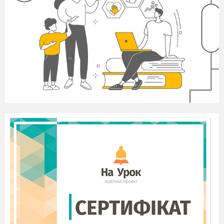
намагалися винищити за бажання мати людську
гідність і самим обирати своє життя. Настав
той час, коли кожен українець мав зробити
вибір: або ти станеш рабом, або будеш вільною
людиною і житимеш у вільній державі.
Ведуча:
На очах у всього світу влада
розстрілювала свій народ. Майдан оточили з
усіх боків, взяли у щільне кільце. Та люди не
здавалися. Співали Гімн. Зі сцени лунали
молитви, патріотичні пісні.
Ведучий:
Проти мирних мітингувальників
кинули Внутрішні війська, спецпідрозділ
«Беркут», на дахах будинків розмістили
снайперів, завозили проплачених «тітушок». В
один день тисячі мирних людей стали
солдатами свого народу.
Ведуча:
Тисячі поранених і майже 100 людей
було вбито снайперами та бійцями