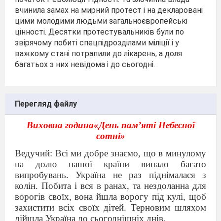
вчинила замах на мирний протест і на декларовані
цими молодими людьми загальноєвропейські
цінності. Десятки протестувальників були по
звірячому побиті спецпідрозділами міліції і у
важкому стані потрапили до лікарень, а доля
багатьох з них невідома і до сьогодні.
Перегляд файлу
Виховна година
«День пам’яті Небесної
сотні»
Ведучий:
Всі ми добре знаємо, що в минулому
на долю нашої країни випало багато
випробувань. Україна не раз піднімалася з
колін. Побита і вся в ранах, та нездоланна для
ворогів своїх, вона йшла ворогу під кулі, щоб
захистити всіх своїх дітей. Терновим шляхом
дійшла Україна до сьогоднішніх днів.