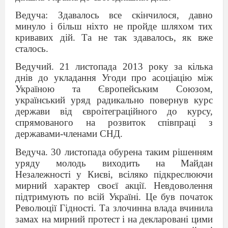
Ведуча: Здавалось все скінчилося, давно
минуло і більш ніхто не пройде шляхом тих
кривавих дій. Та не так здавалось, як вже
сталось.
Ведучий.
21 листопада 2013 року за кілька
днів до укладання Угоди про асоціацію між
Україною та Європейським Союзом,
український уряд радикально повернув курс
держави від євроітеграційного до курсу,
спрямованого на розвиток співпраці з
державами-членами СНД.
Ведуча.
30 листопада обурена таким рішенням
уряду молодь виходить на Майдан
Незалежності у Києві, всіляко підкреслюючи
мирний характер своєї акції. Невдоволення
підтримують по всій Україні.
Це був початок
Революції Гідності. Та злочинна влада вчинила
замах на мирний протест і на декларовані цими