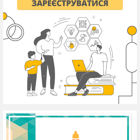
Методична розробка відкритого
поза
урочного заходу «Вручення дипломів
студентам-випускникам». Підготувала:
Чемерис І.М.
викладач кваліфікаційної категорії
«спеціаліст вищої категорії» Маріупольського
механіко-металургійного коледжу ДВНЗ
«ПДТУ» - 2018 року
Викладено методику удосконалення
використання не стандартних форм і методів
роботи з виховної роботи
.