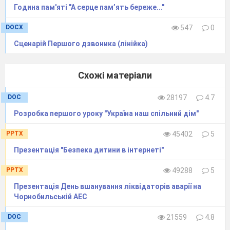
Година пам'яті "А серце пам’ять береже..."
DOCX
547
0
ПЛАН ЗАНЯТТЯ
Сценарій Першого дзвоника (лінійка)
Напрям:
Відкритий
поза
урочний захід
Схожі матеріали
Група:
Дата:
DOC
28197
4.7
Спеціальність:
5.03060101 «Організація
Розробка першого уроку "Україна наш спільний дім"
виробництва»
Тема:
Вручення дипломів
PPTX
45402
5
студентам-випускникам.
Презентація "Безпека дитини в інтернеті"
Мета заняття:
PPTX
49288
5
Методична
удосконалення використання
Презентація День вшанування ліквідаторів аварії на
не стандартних форм і
Чорнобильській АЕС
методів виховної роботи.
Дидактична:
DOC
21559
4.8
розвивальна
-
розвиток інтелектуальних