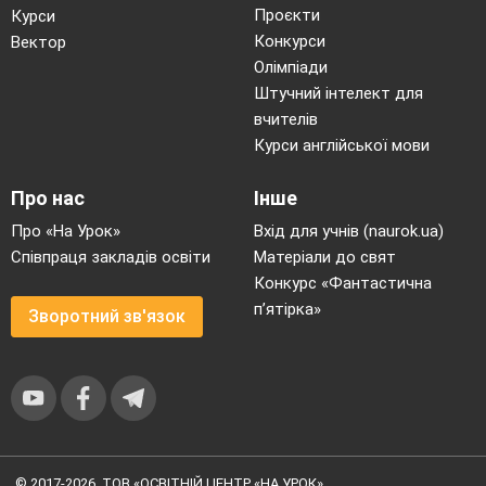
Проєкти
Тип заняття:
узагальнююча, комбінована.
Курси
Конкурси
Вектор
Форми
Олімпіади
проведення
Штучний інтелект для
заняття:
особиста творча робота
вчителів
студентів та робота в групах,
Курси англійської мови
випереджувальні завдання та
творчі номери.
Про нас
Інше
Технічні
Про «На Урок»
Вхід для учнів (naurok.ua)
засоби
Співпраця закладів освіти
Матеріали до свят
заняття:
персональний комп’ютер,
Конкурс «Фантастична
мультимедійний проектор,
п’ятірка»
Зворотний зв'язок
екран, мікрофон.
Методичне
забезпечення:
сценарій, презентація в
програмі
Power
Point
.
Місце
проведення:
Актовий зал МММК ДВНЗ
© 2017-2026, ТОВ «ОСВІТНІЙ ЦЕНТР «НА УРОК»