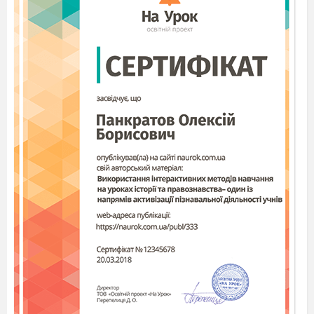
Для викладачів організаторів, кураторів
та класних керівників вищих навчальних
закладів 1-2 рівнів акредитації.