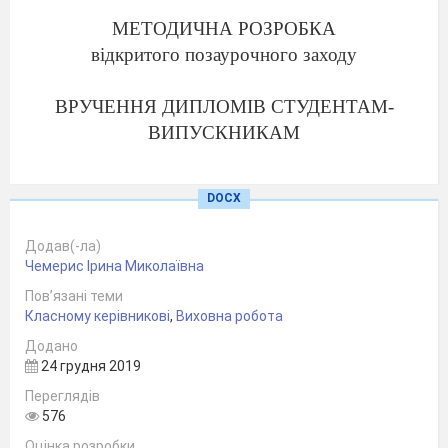
МЕТОДИЧНА РОЗРОБКА
відкритого
поза
урочного заходу
ВРУЧЕННЯ ДИПЛОМІВ СТУДЕНТАМ-
ВИПУСКНИКАМ
групи ОВ 14 спеціальності 5.03060101
DOCX
«Організація виробництва»
Додав(-ла)
Чемерис Ірина Миколаївна
Пов’язані теми
Класному керівникові
,
Виховна робота
Додано
24 грудня 2019
Переглядів
576
Оцінка розробки