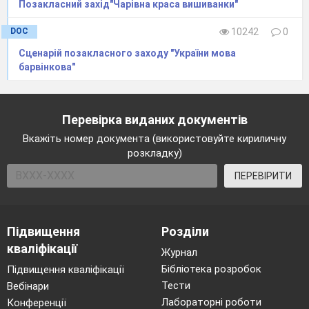
Позакласний захід"Чарівна краса вишиванки"
здібностей, уваги, уяви,
мислення, спостережливості,
DOC
10242
0
активності, творчості,
Сценарій позакласного заходу "України мова
барвінкова"
самостійності студентів,
прищеплювання їм
раціональні способи
Перевірка виданих документів
пізнавальної діяльності.
Вкажіть номер документа (використовуйте кириличну
Виховна:
виховування осмисленого
розкладку)
ставлення до процесу
виховання та навчання,
ПЕРЕВІРИТИ
розвивати інтересу до даної
спеціальності та потреби в
професійній орієнтації і
Підвищення
Розділи
самовдосконаленні;
кваліфікації
Журнал
виховання почуття
Бібліотека розробок
Підвищення кваліфікації
колективізму та патріотизму.
Тести
Вебінари
Вид заняття
:
урочиста подія
Лабораторні роботи
Конференції