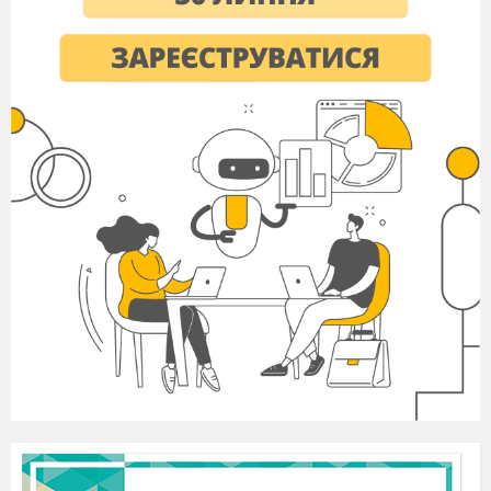
Колись давно в Україні дуже шанували
калину. Не було хати біля якої б не ріс цей кущ.
Як забіліють квіти навесні, дівчата ними коси
заквітчають. А вже коли кетяги достигали, їх
вішали попід стріхою. Йдеш селом, а хати
неначе в коралах, червоніють густими
намистинками до пізніх заморозків.
В Україні існував гарний звичай: коли в сім'ї
народжувалася дівчинка – обов’язково біля
хати садили кущ калини, щоб вродливою була.
Калину дбайливо охороняли і доглядали
в народі. Наруга над калиною вкривала людину
ганьбою. Вважалося, що ламати цвіт калини –
то накликати мороз. Справді, калина цвіте
наприкінці весни, коли заморозки вже
відходять.
Чому ж калина є символом України? Ось
послухайте легенду.
Легенда
На Україну напали татари. Вони