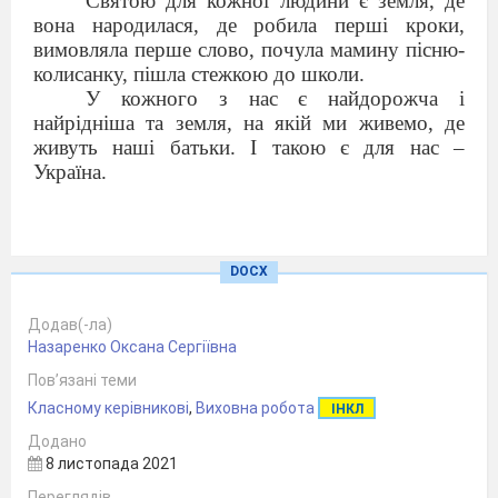
Святою для кожної людини є земля, де
вона народилася, де робила перші кроки,
вимовляла перше слово, почула мамину пісню-
колисанку, пішла стежкою до школи.
У кожного з нас є найдорожча і
найрідніша та земля, на якій ми живемо, де
живуть наші батьки. І такою є для нас –
Україна.
ІІ. Нервово – психологічна підготовка
DOCX
Прослуховування
пісні О.Заєць «Це моя
Україна»
Додав(-ла)
Назаренко Оксана Сергіївна
ІІІ. Повідомлення теми і мети уроку
.
Пов’язані теми
Сьогодні ми поринемо у чарівний світ
Класному керівникові
,
Виховна робота
ІНКЛ
української мови, пісні. Кожна людина повинна
пам’ятати, хто вона, звідки родом, де закопана
Додано
її пуповина. І кожна людина має знати свою
8 листопада 2021
мову, свою пісню, любити її і цінувати.
Переглядів