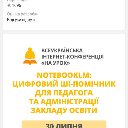
Мамина пісня, батькова хата, дідусева
1696
казка, бабусина вишиванка, рушник, калина
Оцінка розробки
біля вікна,барвінок, верба, чорнобривці – все
Відгуки відсутні
це символи України.
Перегляд відеопрезентації
«Народні
символи України»
https://www.youtube.com/watch?
v=eJdH89ArE2Q
ІV. Робота за темою виховної години
Слово вчителя
У народі кажуть: «
Без верби і калини
нема України
».
Калина
– безсмертний
символ України. З давніх – давен
наш народ
опоетизовував цей кущ, оспівував його в
піснях. Образ ніжної рослини як символ
рідного краю, домівки зберігав у своєму серці
козак.