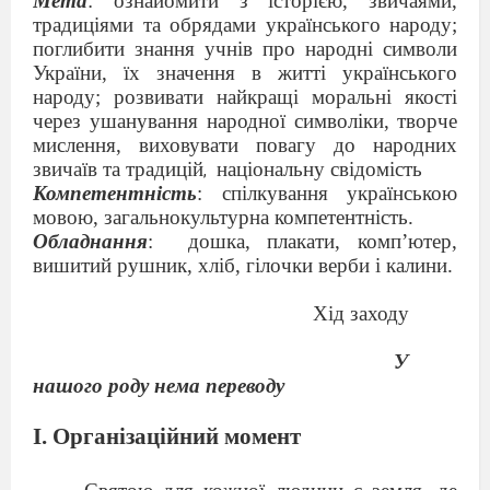
Мета
: ознайомити з історією, звичаями,
традиціями та обрядами українського народу;
поглибити знання учнів про народні символи
України, їх значення в житті українського
народу; розвивати найкращі моральні якості
через ушанування народної символіки,
творче
мислення, виховувати повагу до народних
звичаїв та традицій
національну свідомість
,
Компетентність
: спілкування українською
мовою, загальнокультурна компетентність.
Обладнання
:
дошка, плакати, комп’ютер,
вишитий рушник, хліб, гілочки верби і калини.
Хід заходу
У
нашого роду нема переводу
І. Організаційний момент