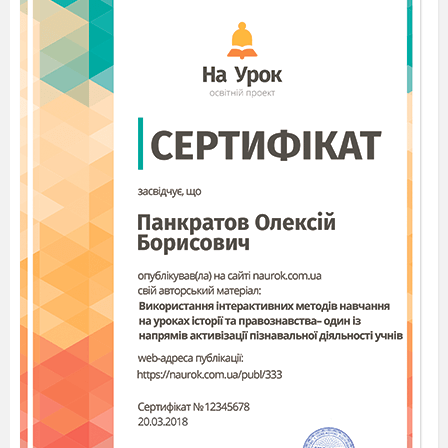
вбивали дітей, старих, а молодих дівчат
забирали в полон. Одна дівчина, втікаючи,
зачепилася і впала. Разок червоного
намиста розірвався і розсипався. Дівчина
загинула у неволі. А на місці розсипаного
намиста виросла калина.
Розкажіть, що ви знаєте про калину.
Калина – невисокий, але пишний кущ.
Вона росте на вологих місцях у лузі, у лісі.
Садять калину біля хати, біля криниць. Весною
зацвітає білим цвітом. Кожна квіточка – ніби
дівчина в білій хустині. Восени важкі грона
калини червоніють. Ягоди наливаються
цілющим соком. Взимку кущ калини особливо
гарний. Кругом біліє сніг, а червонясті кетяги
палахкотять, мов ліхтарики. Раніше калину
застосовували в народній медицині як ліки від
застуди, соком калиновим очищали обличчя.