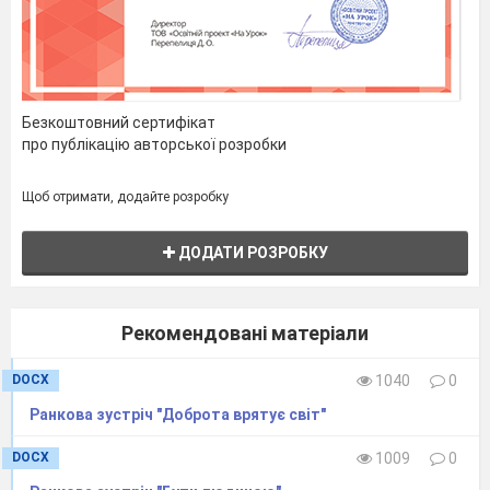
печерах, мова була дуже бідною.
Вона складалася з небагатьох слів.
Минали століття, змінювалися люди,
Безкоштовний сертифікат
удосконалювалась і мова, далі
про публікацію авторської розробки
відбулась велика подія:
люди
Щоб отримати, додайте розробку
винайшли письмо.
І створили алфавіт.
ДОДАТИ РОЗРОБКУ
Рекомендовані матеріали
Слайд 8.
DOCX
1040
0
Ранкова зустріч "Доброта врятує світ"
АЛФАВІТ –
писемні знаки,
DOCX
1009
0
розташовані в традиційно