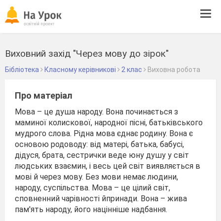
Tog
navi
Виховний захід "Через мову до зірок"
Бібліотека
Класному керівникові
2 клас
Виховна робота
Про матеріал
Мова – це душа народу. Вона починається з
маминої колискової, народної пісні, батьківського
мудрого слова. Рідна мова єднає родину. Вона є
основою родоводу: від матері, батька, бабусі,
дідуся, брата, сестрички веде юну душу у світ
людських взаємин, і весь цей світ виявляється в
мові й через мову. Без мови немає людини,
народу, суспільства. Мова – це цілий світ,
сповненний чарівності йпринади. Вона – жива
пам'ять народу, його націнніше надбання.