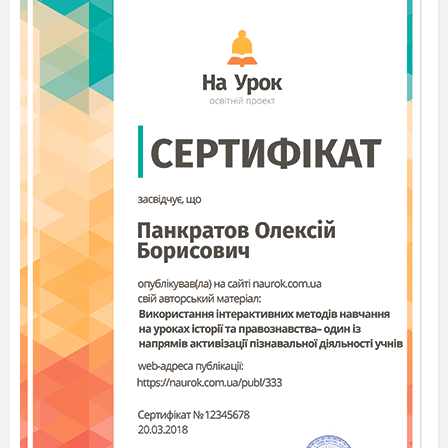
- Так!
- Пристебніть ремні!
1,2,3! Пуск!
Слайд 6.
Планета на якій ми звами зробимо
першу зупинку – має назву –
Історична.
Слайд 7.
Багато років тому, коли люди жили в