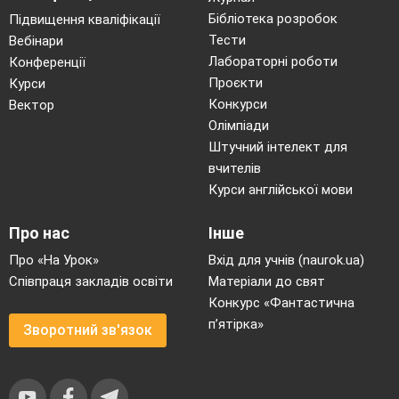
Бібліотека розробок
Підвищення кваліфікації
крові, вогню.
Тести
Вебінари
-Молодці жителі планети вам дуже
Лабораторні роботи
Конференції
Проєкти
Курси
вдячні за ваші знання.
Конкурси
Вектор
Тож рухаємось далі.
Олімпіади
Штучний інтелект для
вчителів
Курси англійської мови
Слайд 10.
Про нас
Інше
Капітан
- Шановні пані та панове! До
Про «На Урок»
Вхід для учнів (naurok.ua)
польоту готові?
Співпраця закладів освіти
Матеріали до свят
- Так!
Конкурс «Фантастична
п’ятірка»
Зворотний зв'язок
- Пристебніть ремні!
1,2,3! Пуск!