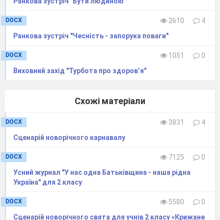
Ранкова зустріч "Бути людиною"
установленому порядку. Алфавіти
DOCX
2610
4
виникли в кінці 2-го тисячоліття до н.
Ранкова зустріч "Чесність - запорука поваги"
е
DOCX
1051
0
Вихователь:
Діти! Щоб рухатися далі,
Виховний захід "Турбота про здоров’я"
нам необхідно розгадати ребуси, які
приготували жителі планети
Схожі матеріали
Історична.
DOCX
3831
4
За ваші правильні відповіді ви
Сценарій новорічного карнавалу
отримаєте зірочки.
DOCX
7125
0
Слайд 9.
Ребуси
Усний журнал "У нас одна Батьківщина - наша рідна
Україна" для 2 класу
Гопа́к
— традиційний український
DOCX
5580
0
народний танець запорозького
Сценарій новорічного свята для учнів 2 класу «Крижане