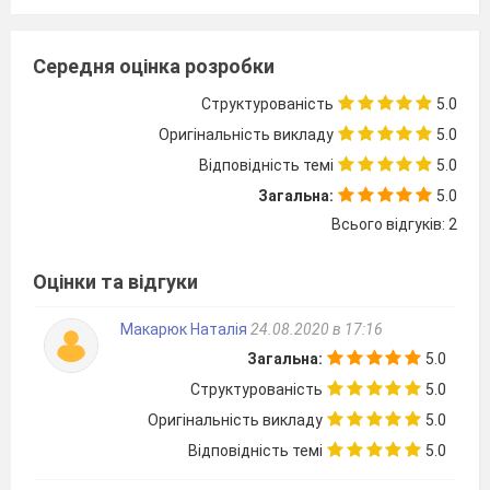
здійснимо свою подорож на
віртуальному космічному кораблі
«Мовознавець». Наша подорож буде
Середня оцінка розробки
цікавою і пізнавальною.
Структурованість
5.0
Що ви очікуєте від подорожі?
Оригінальність викладу
5.0
Відповідність темі
5.0
Діти:
Гарного настрою, цікавинок,
Загальна:
5.0
знань, нових вражень!
Всього відгуків: 2
Оцінки та відгуки
Слайд 2.
Макарюк Наталія
24.08.2020 в 17:16
Загальна:
5.0
Вихователь:
Діти, а як ви думаєте,
Структурованість
5.0
без знання мови, ми зможемо
Оригінальність викладу
5.0
подорожувати? Звичайно, що ні!
Відповідність темі
5.0
Сьогодні ми з вами поговоримо про
мову. Мова – це душа народу. Вона