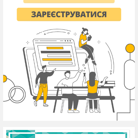
отримуватимете зірочки. Отже
вирушаємо у довгу і цікаву
мандрівку.
Слайд 5.
Сядьте зручніше, приготуйтеся до
польоту! Керувати нашим кораблем
буде капітан - Ярослав.
Допомагати в обслуговуванні будуть
борт - провідниці: Катерина та
Анастасія.
Капітан:
- Шановні пасажири! До польоту
готові?