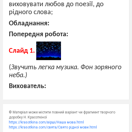
виховувати любов до поезії, до
рідного слова;
Обладнання:
Попередня робота:
Слайд 1.
(
Звучить легка музика. Фон зоряного
неба.)
Вихователь:
Доброго дня, усім присутнім.
Доброго дня моїм учням.
© Матеріал може містити повний варіант чи фрагмент творчого
Діти! А ви любите подорожувати?
доробку Н. Красоткіної
https://krasotkina.com/вірші/Наша мова.html
(Так).Сьогодні разом із вами
ми
https://krasotkina.com/свята/Свято рідної мови.html