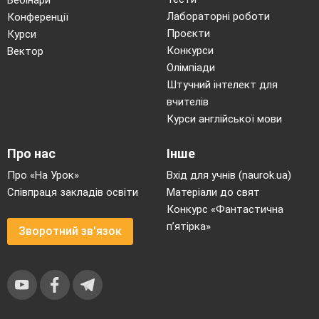
Учень:
Лабораторні роботи
Конференції
- Сім!
Проєкти
Курси
Вчитель:
Конкурси
Вектор
- Та-ак! Давай по-іншому! Одне яблуко плюс два
яблука, плюс ще три яблука! Скільки виходить?
Олімпіади
Учень:
Штучний інтелект для
- Шість!
вчителів
Вчитель:
Курси англійської мови
- Ну нарешті! А кролик плюс два кролика плюс три
кролика! Скільки?
Про нас
Інше
Учень:
Про «На Урок»
Вхід для учнів (naurok.ua)
- Сім!
Співпраця закладів освіти
Матеріали до свят
Вчитель:
- Ну чому?!!
Конкурс «Фантастична
Учень:
п’ятірка»
Зворотний зв'язок
- А у мене вже живе один кролик!
7.
Жартівник
Олександра Зборовська
В нас жартун у класі є,
Всім він прізвиська дає.
Каже: — Я мастак до жартів!