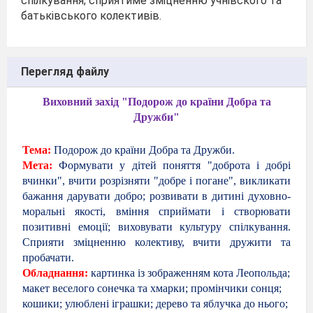
спілкування; сприятиме зміцненню учнівского та
батьківського колективів.
Перегляд файлу
Виховний захід "Подорож до країни Добра та
Дружби"
Тема:
Подорож до країни Добра та Дружби.
Мета:
Формувати у дітей поня
т
тя "доброта і добрі
вчинки", вчити розрізняти "добре і погане", викликати
бажання дарувати добро; розвивати в дитині духовно-
моральні якості, вміння сприймати і створювати
позитивні емоції; виховувати культуру спілкування.
Сприяти зміцненню колективу, вчити дружити та
пробачати.
Обладнання:
картинка із зображенням кота Леопольда;
макет веселого сонечка та хмарки; промінчики сонця;
кошики; улюблені іграшки; дерево та яблучка до нього;