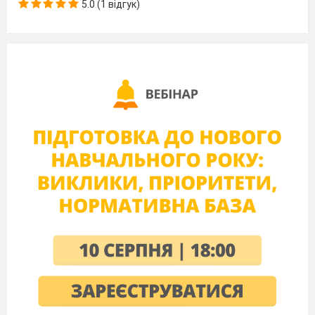
Учениця
5.0 (1 відгук)
Правда у світі є дуже проста:
Сонце Землю теплом зігріває.
А людину – її доброта
І любов у житті прикрашає.
Пісня «Дружба»
&&&
Дружба вiрная не зламається
Не розклеїться вiд дощiв i хуг
Друг в бiдi не лишить
Добрим словом втiшить _
Ось який вiн незвичайний справжнiй друг!
Друг в бiдi мене завжди виручить
Не-розлий-вода
кажуть всi навкруг.
У важку хвилину, i вночi, i в днину _
Ось який вiн незвичайний справжнiй друг!
3.
Друг завжди мене прийде виручить,
Він не жде подяк і не жде послуг.
Будь комусь в пригоді
в
будь-якій негоді –
Отакий він, незрадливий,
с
правжній друг!