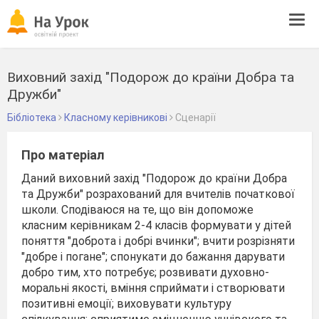
Tog
navi
Виховний захід "Подорож до країни Добра та
Дружби"
Бібліотека
Класному керівникові
Сценарії
Про матеріал
Даний виховний захід "Подорож до країни Добра
та Дружби" розрахований для вчителів початкової
школи. Сподіваюся на те, що він допоможе
класним керівникам 2-4 класів формувати у дітей
поняття "доброта і добрі вчинки"; вчити розрізняти
"добре і погане"; спонукати до бажання дарувати
добро тим, хто потребує; розвивати духовно-
моральні якості, вміння сприймати і створювати
позитивні емоції; виховувати культуру