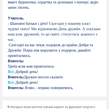
макет будиночка; сердечка та долоньки з паперу; аудіо
запис пісень.
Учитель.
- Шановні батьки і діти!
Сьогодні у нашому класі
чудове свято! Ми відзначаємо
День дружби. А оскільки
наш клас дружний, то це свято
стосується
кожного з
нас.
Сьогодні на вас чекає подорож до країни Добра та
Дружби. Перш ніж вирушити у подорож, давайте
привітаємось.
Вчитель:
Треба всім нам привітатись:
Всі:
Добрий день!
Вчитель:
Дружно весело сказати:
Всі:
Добрий день!
Вчитель:
Вліво – вправо повернемось,
Туди-сюди усміхнемось.
Всі:
Добрий, добрий, добрий день!
Вчитель:
Всіх гостей ми привітаєм:
© Матеріал може містити повний варіант чи фрагмент творчого