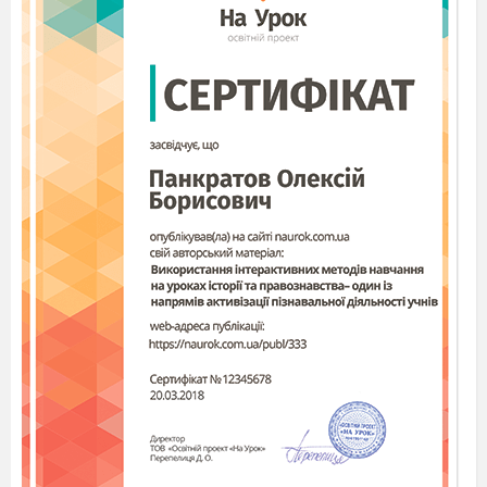
Лісові
мешканці
дружили
з
добрим
лікарем…
(Айболитом).
Голосистий
Півник
мав
хороброго
друга,
якого
звали…( Котик).
А Білосніжка дружила із... (
сімома гномами).
У
бурундучка
Чіпа
був
друг…( бурундучок
Дейл).
У
кота
Матроскіна
був
друг…(пес
Шарик).
У
Вінні-Пуха
був
маленький
друг…(П
`
ятачок).
У
Карлсона
був
друг…
(Малюк).
У
Дюймовочки
була дружба із
..
(Ластівкою)
.
Друга зупинка – «Квітучий сад».
Вчитель
.
У нас у класі виросло дерево. Воно непросте,
це "Дерево добра”. Але на ньому не вистачає плодів. У
вас на партах лежать яблучка, а на них записані добрі
побажання людям. Візьміть ті яблучка і прикрасьте
ними наше деревце (Діти прикрашають деревце)
А тепер перевіримо, чи добре ви вмієте розрізняти, що
таке добре, а що таке погано.
Пограємо в гру "Так чи
Н
і".