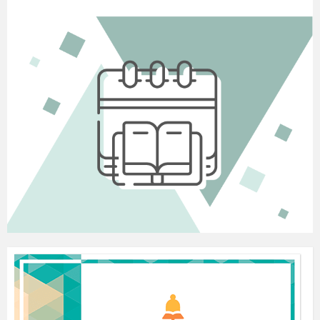
Вчитель.
Діти, а ви любите казки?
Всі, напевно, добре
знають: в казці дружбу поважають!
А ви любите казки
дивитися чи читати? Зараз перевіримо, чи знаєте ви
казкових та мультяшних
персонажів,
яких
поєднувала
щира та міцна дружба.
Гра «Казкові
друзі»
Ведуча
називає дітям того чи іншого казкового чи муль
типлікаційного персонажа, а гравці мають хором
назвати йо
го друга із відповідної казки (можна
підготувати заздалегідь малюнки казкових героїв)
У Буратіно була подружка... (
Мальвіна).
Чебурашка теж мав друга, якого звали... (
Крокодил
Гена).
Сестриця Оленочка була дружна зі своїм... (
братиком
Іванком).