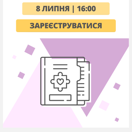
Нам відраховує і днини, і хвилини
Вінець терновий, оповивши волю,
Лежав і на чолі, й на серці України.
Дівчина 2
Він коле серце і стискає груди,
І голками впивається у тіло,
Чи не пора нам схаменуться, люди?
Щоб мирне сонце нам усім світило.
Дівчина 3
Цей вінець клятий стільки зла накоїв,
Історію спотворив нанівець,
Він нашу пам’ять у могилі заспокоїв,
Безславний пророкуючи кінець.
Дівчина 4
Культуру, прадідами пещену віками,
Ламав, калічив і кидав у багно,
Розплющив він колючими руками