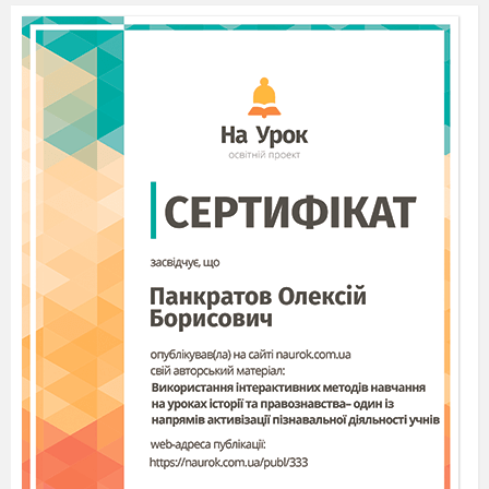
Ту віру, що народжує добро.
Дівчина 5
Намірився і дух до рук своїх прибрати,
Страх сіяти і душу засмітить,
Хотів би брата він направити на брата,
І мову батьківську занапастить.
Танець до Небесної Сотні (відео «Небесна
сотня»)
Дівчина 6
Він міг би довго душі нам косити,
Принижувати і вбивать людину,
Ні, досить цей вінець носити,
Ти долі іншої достойна, Україно!
Дівчина кидає терновий вінець, на сцену
виходить Мати — Україна, шість дівчат
передають одна одній вінок із калини, колосся,
квітів, а сьома — одягає його на голову Мати
-України. Звучить фонограма пісні