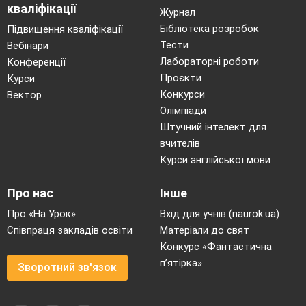
кваліфікації
Запорізьке плем’я дуже
Журнал
Повернулось в рідний край.
Бібліотека розробок
Підвищення кваліфікації
Тести
Ведучий 1.
Звичайно, яке Запоріжжя
Вебінари
Лабораторні роботи
Конференції
без
легендарного острова Хортиці
, його
Проєкти
Курси
вільного духу козацтва? Піший похід -
Конкурси
Вектор
найкраще рішення. Чого варта прогулянка
Олімпіади
стежкою Шевченка, що мальовниче звивається
Штучний інтелект для
над краєм скелястого берега Хортиці.
вчителів
Подивишся вниз - аж серце завмирає від
Курси англійської мови
висоти, величі пейзажу.
Про нас
Інше
Ведучий 2.
Ласкаво просимо до Запорізької
Про «На Урок»
Вхід для учнів (naurok.ua)
Січі, обгородженої частоколом, що таємниче
Співпраця закладів освіти
Матеріали до свят
споглядає в дніпрові води!
Відчути себе
Конкурс «Фантастична
козаком-характерником там дуже легко! Вас
п’ятірка»
Зворотний зв'язок
навчать їздити на конях, стріляти з лука та
навіть з пушки.