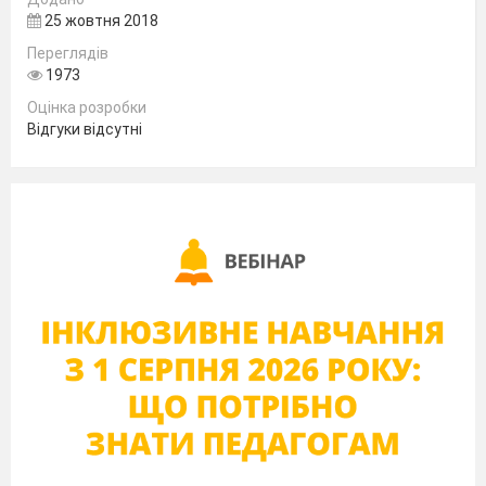
25 жовтня 2018
Переглядів
1973
Підготувала
Оцінка розробки
Заступник директора
Відгуки відсутні
з виховної роботи
Пасічняк Олександра Михайлівна
Під звуки тривожної музики на сцену
виходить сім дівчат в українських костюмах.
Одна з них тримає колючий терновий вінок.
Дівчина 1
- Невпинний час страждань, людського болю