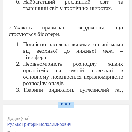
Найбагатший рослинний світ та
тваринний світ у тропічних широтах.
2.Укажіть правильні твердження, що
стосуються біосфери.
Повністю заселена живими організмами
від верхньої до нижньої межі –
літосфера.
Нерівномірність розподілу живих
організмів на земній поверхні в
основному пояснюється нерівномірністю
розподілу опадів.
Тварини видихають вуглекислий газ,
який в основному споживають рослини
для процесу фотосинтезу.
DOCX
Живі організми, включаючись у
безперервний кругообіг речовин і
Додав(-ла)
енергії, перебувають у постійному
Рудько Григорій Володимирович
зв’язку з неживою природою.