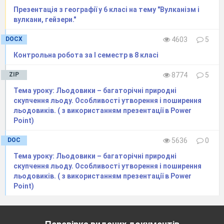
гумусу.
Презентація з географії у 6 класі на тему "Вулканізм і
вулкани, гейзери."
DOCX
4603
5
Контрольна робота за I семестр в 8 класі
8.Укажіть правильні твердження щодо ґрунтів.
ZIP
8774
5
Ґрунтознавство – наука, що вивчає
Тема уроку: Льодовики – багаторічні природні
ґрунти, їхнє походження розвиток, склад,
скупчення льоду. Особливості утворення і поширення
льодовиків. ( з використанням презентації в Power
властивості, закономірності поширення,
Point)
формування, родючість, їхнє раціональне
використання.
DOC
5636
0
Ґрунти утворюються з пухких гірських
порід після появи на них рослинності.
Тема уроку: Льодовики – багаторічні природні
Грунт є результатом взаємодії літосфери,
скупчення льоду. Особливості утворення і поширення
льодовиків. ( з використанням презентації в Power
атмосфери та біосфери протягом
Point)
тривалого часу.
Під впливом сонячної енергії в ґрунті
відбуваються фізичні, хімічні, біологічні
процеси.