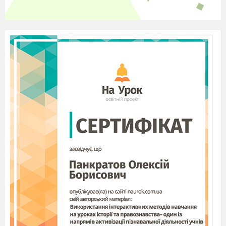
надходять із ґрунту через кореневу
систему.
Рослини називають продуцентами, тобто
виробниками.
Газом «життя» називають вуглекислий
газ.
5.Укажіть правильні твердження, що
стосуються біосфери.
Перші живі організми на Землі виникли
приблизно 1,5 млрд років тому.
Фотосинтез в біосфері неможливий без
сонячної енергії.
Гриби здатні створювати органічні
речовини з неорганічних.
Верхня межа біосфери не може
проходити вище озонового шару.
Перші живі організми на Землі з’явилися