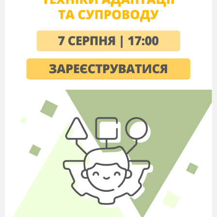
питання про зближення найбільш
типових (еталонних) її ділянок.
У біосферних заповідниках ведеться
постійний багатосторонній контроль за
станом антропогенних комплексів.
Найдорожчі види рослин і тварин
занесені в «Червону книгу України».
4.Укажіть правильні твердження щодо
біосфери.
Термін «біосфера» увів у 1875 році в
науковий обіг австрійський геолог Е.
Зюсс.
Царство рослин налічує приблизно 100-
250 тисяч видів.
Межи біосфери визначаються
поширенням живих організмів.
Органічна маса рослин створюється в
основному за рахунок речовин, які