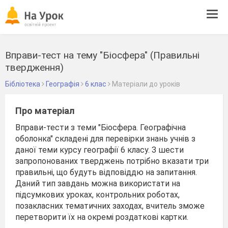
Tog
navi
Вправи-тест на тему "Біосфера" (Правильні
твердження)
Бібліотека
Географія
6 клас
Матеріали до уроків
Про матеріал
Вправи-тести з теми "Біосфера. Географічна
оболонка" складені для перевірки знань учнів з
даної теми курсу географії 6 класу. З шести
запропонованих тверджень потрібно вказати три
правильні, що будуть відповіддю на запитання.
Даний тип завдань можна використати на
підсумкових уроках, контрольних роботах,
позакласних тематичних заходах, вчитель зможе
перетворити їх на окремі роздаткові картки.