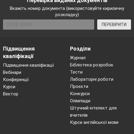
Перевірка виданих документів
Під хвойними лісами в умовах
Вкажіть номер документа (використовуйте кириличну
достатнього зволоження формуються
розкладку)
каштанові ґрунти.
Рельєф – основний чинник утворення
ПЕРЕВІРИТИ
ґрунтів.
Підвищення
Розділи
9.Укажіть правильні твердження щодо
кваліфікації
географічної оболонки та її властивостей.
Журнал
Бібліотека розробок
Підвищення кваліфікації
Повністю до складу географічної
Тести
Вебінари
оболонки входять гідросфера та
Лабораторні роботи
Конференції
атмосфера, частково – біосфера та
Проєкти
Курси
літосфера.
Конкурси
Вектор
Точні межі географічної оболонки
Олімпіади
складно визначити через
взаємопроникнення її частин.
Штучний інтелект для
Завдяки перебуванню води в трьох
вчителів
агрегатних станах відбувається малий
Курси англійської мови
кругообіг у межах географічної