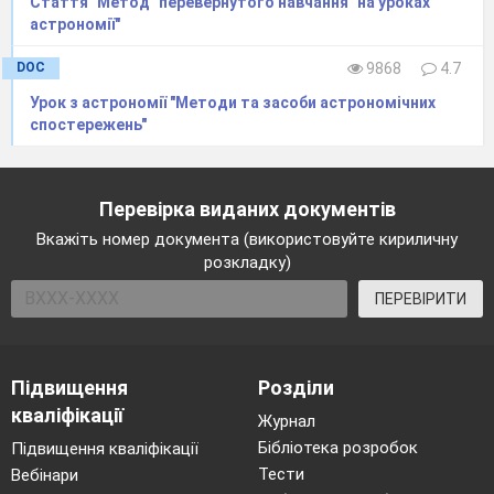
Стаття "Метод "перевернутого навчання" на уроках
астрономії"
DOC
9868
4.7
Урок з астрономії "Методи та засоби астрономічних
спостережень"
Радіус-вектор планети за рівні проміжки часу
•
описує рівновеликі площі.
Перевірка виданих документів
Площі S1 та S2 рівні за умови що час на
•
Вкажіть номер документа (використовуйте кириличну
подолання планетою їхніх дуг був однаковий
розкладку)
ПЕРЕВІРИТИ
Підвищення
Розділи
кваліфікації
Журнал
Бібліотека розробок
Підвищення кваліфікації
Тести
Вебінари