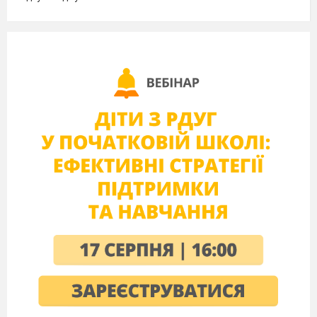
залежності,
що
описують
рух планет
навколо
сонця.
Емпірична
•
залежність
– це
залежність
яка
підтримується