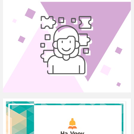
експериментом
та
спостереженнями
але не
обов’язково
підтримується
теоритично.