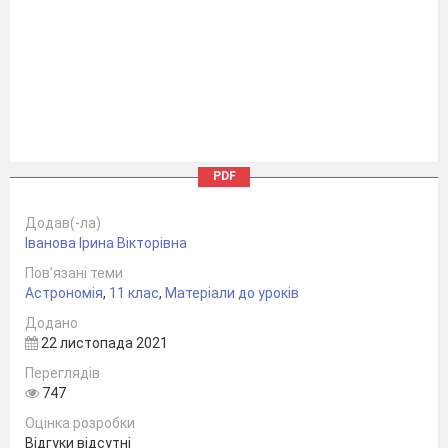
PDF
ЩО ТАКЕ
Додав(-ла)
Іванова Ірина Вікторівна
ЗАКОНИ
Пов’язані теми
Астрономія
,
11 клас
,
Матеріали до уроків
КЕПЛЕРА?
Додано
22 листопада 2021
Переглядів
Це
•
747
емпіричні
Оцінка розробки
Відгуки відсутні