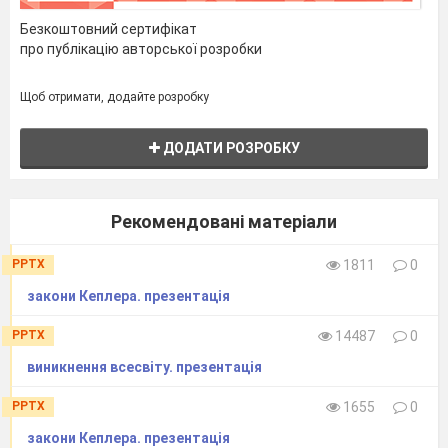
Безкоштовний сертифікат
про публікацію авторської розробки
Орбітою планети є еліпс, в одному х фокусів
•
якого знаходиться зірка.
Щоб отримати, додайте розробку
Еліпс – це крива а площині , що проходить
•
навколо двух точок іменованих фокусами, таким
ДОДАТИ РОЗРОБКУ
чином, що сума відстаней до двох точок завжди
залишається незмінною.
F – точка де знаходиться сонце відносно орбіти
•
Рекомендовані матеріали
двух планет
PPTX
1811
0
закони Кеплера. презентація
PPTX
14487
0
виникнення всесвіту. презентація
PPTX
1655
0
закони Кеплера. презентація