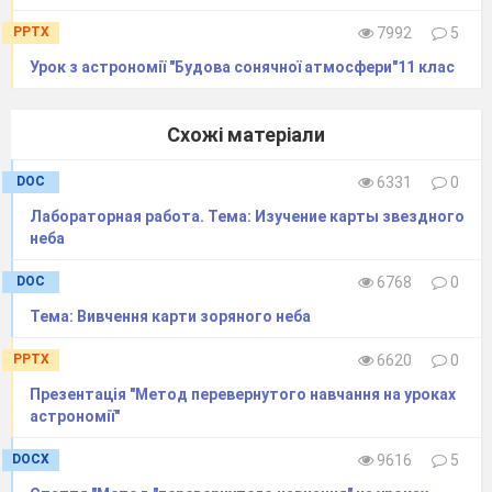
PPTX
7992
5
Урок з астрономії "Будова сонячної атмосфери"11 клас
Схожі матеріали
DOC
6331
0
Лабораторная работа. Тема: Изучение карты звездного
неба
DOC
6768
0
Тема: Вивчення карти зоряного неба
PPTX
6620
0
Презентація "Метод перевернутого навчання на уроках
астрономії"
ДРУГИЙ ЗАКОН КЕПЛЕРА
DOCX
9616
5