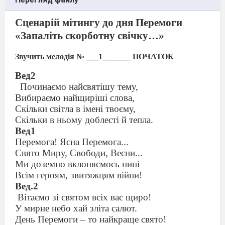
Сценарій мітингу до дня Перемоги
«Запаліть скорботну свічку…»
Звучить мелодія № ___1_______ ПОЧАТОК
Вед2
Починаємо найсвятішу тему,
Вибираємо найщиріші слова,
Скільки світла в імені твоєму,
Скільки в ньому доблесті й тепла.
Вед1
Перемога! Ясна Перемога...
Свято Миру, Свободи, Весни...
Ми доземно вклоняємось нині
Всім героям, звитяжцям війни!
Вед.2
Вітаємо зі святом всіх вас щиро!
У мирне небо хай зліта салют.
День Перемоги – то найкраще свято!