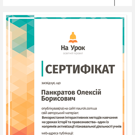
Коли почула вість, що вже нема
Того, до кого серцем лине,
І що тепер вона уже одна?
А може, ти вдовиний погляд бачив,
Тої вдови, що на руці дитя,
ще недавно тато сина няньчив,
Сьогодні ж - сирота оце маля?
Я хочу, щоб
і
у
ві сні до тебе не приходила
Ота проклята усіма війна,
Яку ще в сорок п'ятім загасила
Чарівна, бажана і прошена весна.
Виступ учнів
Виходить дівчина із запаленою лампадкою
Яскравим світлом віра нам палала
І десять заповідей в душі нам дала,