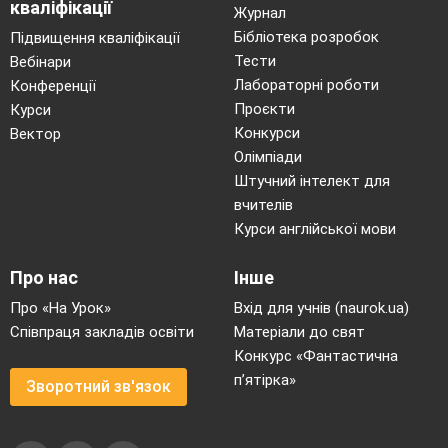
кваліфікації
Журнал
Хто впав за свободу у грізну годину,
Бібліотека розробок
Підвищення кваліфікації
За землю священну, за Україну!
Тести
Вебінари
2- й учень Поля
Лабораторні роботи
Конференції
Пливуть по Дніпру пароплави ,
Проєкти
Курси
Над хвилями чайка ячить,
Конкурси
Вектор
І пам’ятник Вічної Слави
Олімпіади
На схилах крутих височить.
Штучний інтелект для
Горіти вогню, не згасати,
вчителів
Трояндам навколо цвісти –
Курси англійської мови
Тут сплять наші мужні солдати,
вклонись їм зі мною і ти!
Про нас
Інше
3Учень
Яся
Про «На Урок»
Вхід для учнів (naurok.ua)
Вони у бронзі й камені звелись,
Співпраця закладів освіти
Матеріали до свят
Летять роки і хмари понад ними.
Конкурс «Фантастична
Все менше тих, хто бачив їх колись,
п’ятірка»
Зворотний зв'язок
Все менше тих, хто бачив їх живими.
Вед1