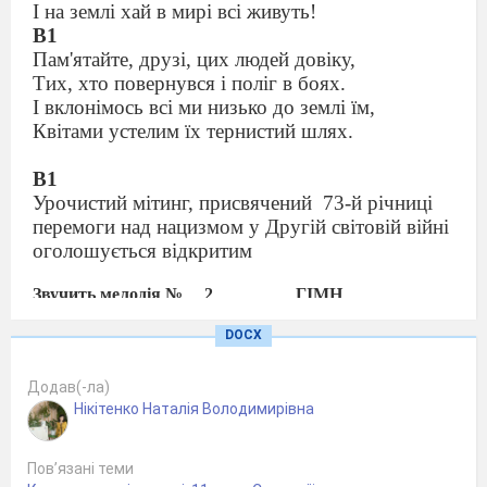
І на землі хай в мирі всі живуть!
В1
Пам'ятайте, друзі, цих людей довіку,
Тих, хто повернувся і поліг в боях.
І вклонімось всі ми низько до землі їм,
Квітами устелим їх тернистий шлях.
В1
Урочистий мітинг, присвячений
73-й річниці
перемоги над нацизмом у Другій світовій війні
оголошується відкритим
Звучить мелодія № __2________
ГІМН
В1
Із року в рік часопис віддаляє
DOCX
Своїх нащадків далі від війни.
Та травень знов і знову нагадає,
Додав(-ла)
Як із життя ішли його сини.
Нікітенко Наталія Володимирівна
В2
Буяють мирно квіти на могилах,
Пов’язані теми
До сонця красного метелики летять.