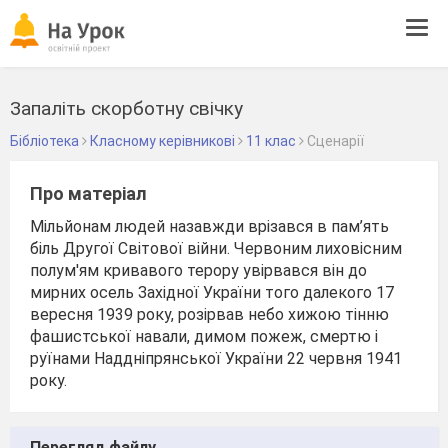
Tog
navi
Запаліть скорботну свічку
Бібліотека
Класному керівникові
11 клас
Сценарії
Про матеріал
Мільйонам людей назавжди врізався в пам’ять
біль Другої Світової війни. Червоним лиховісним
полум'ям кривавого терору увірвався він до
мирних осель Західної України того далекого 17
вересня 1939 року, розірвав небо хижою тінню
фашистської навали, димом пожеж, смертю і
руїнами Наддніпрянської України 22 червня 1941
року.
Перегляд файлу