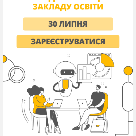
наших співвітчизників.
В1
До слова запршуємо сільського голову
___________________________
На фоні мелодії
№ __3________________
Вірш
Війна і смерть - дві сестри, ніби пара,
Які крокують разом вже віки...
Це - ніби чиясь невблаганна кара,
Що слід лишає на усі роки.
Війна... Ти був там? Ні? То ти щасливий,
Бо ти не бачив сльози, біль і кров,
Не бачив ти, як погляд свій зрадливий
Кидала смерть на юних знов і знов.
Чи бачив ти, як проводжає мати
Свого єдиного, не воїна - дитя,
І молить Бога, щоби дочекати,
Або за нього дать своє життя?
Чи чув ти тихий плач дівчини,