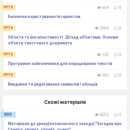
PPTX
664
0
Безпечне користування Інтернетом
PPTX
3969
0
Об’єкти та їхні властивості. Дії над об’єктами. Основні
об'єкти текстового документа
PPTX
742
0
Програмне забезпечення для опрацювання текстів
PPTX
583
0
Введення та редагування символів і абзаців
Схожі матеріали
DOC
6052
5
Матеріали до уроку(позакласного заходу)."Загадки про
Скретч, скрипт, спрайт, сцену."