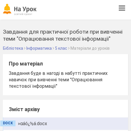
Tog
navi
Завдання для практичної роботи при вивченні
теми "Опрацювання текстової інформації"
Бібліотека
Інформатика
5 клас
Матеріали до уроків
Про матеріал
Завдання буде в нагоді в набутті практичних
навичок при вивченні теми "Опрацювання
текстової інформації"
Зміст архіву
»αáó¿½á.docx
DOCX