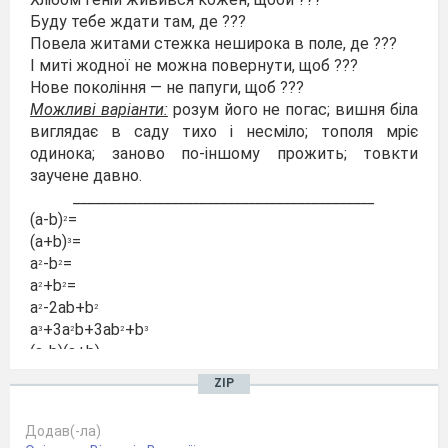
Буду тебе ждати там, де ???
Повела житами стежка неширока в поле, де ???
І миті жодної не можна повернути, щоб ???
Нове покоління — не папуги, щоб ???
Можливі варіанти:
розум його не погас; вишня біла
виглядає в саду тихо і несміло; тополя мріє
одинока; заново по-іншому прожить; товкти
заучене давно.
___________________________________________
(a-b)
=
2
(a+b)
=
3
a
-b
=
2
2
a
+b
=
2
2
a
-2ab+b
2
2
a
+3a
b+3ab
+b
3
2
2
3
(a-b)(a+b)
(a+b)
-2ab
2
ZIP
Додав(-ла)