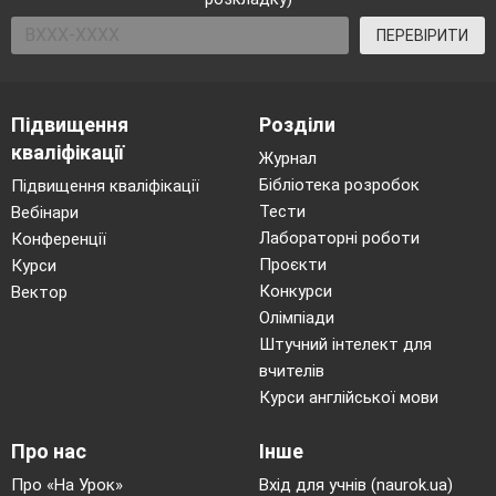
ПЕРЕВІРИТИ
Підвищення
Розділи
кваліфікації
Журнал
Бібліотека розробок
Підвищення кваліфікації
Тести
Вебінари
Лабораторні роботи
Конференції
Проєкти
Курси
Конкурси
Вектор
Олімпіади
Штучний інтелект для
вчителів
Курси англійської мови
Про нас
Інше
Про «На Урок»
Вхід для учнів (naurok.ua)