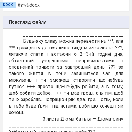
äε¼á.docx
DOCX
Перегляд файлу
______________________________________
Будь-яку славу можна перевести на ***, але
*** приходять до нас лише слідом за славою. ???,
лягаючи спати і встаючи о 2—3-ій годині дня,
обтяжений учорашніми неприємностями і
сповнений тривоги за завтрашній день. ??? за
такого життя в тебе залишиться час для
міркувань і ти зможеш створити що-небудь
путнє? +++ просто що-небудь робити, а в тому,
щоб робити добре. +++ ти мав гроші, а в тім, щоб
ти їх заробляв. Попрацюй рік, два, три. Потім, коли
в тебе буде ґрунт під ногами, роби що хочеш і як
хочеш.
З листа Дюма-батька — Дюма-сину
______________________________________________
Хлібом геній живився кожен, щоби ???