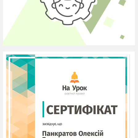
РОЗДІЛ 5. Класне керівництво
Аналіз успішності учнів та аналіз якості їх знань.
Інформація про участь учнів класу в шкільних
заходах, соціальних проектах, творчих колективах.
Інформація про наявність правопорушень у учнів
школи чи їх відсутність.
Відомості про роботу з батьками.
РОЗДІЛ 6. «Навчально-матеріальна база» (В даний
розділ входить виписка із паспорта навчального
кабінета)
Список устаткування навчального кабінету.
Перелік нового обладнання.
Список словників і іншої довідкової літератури по
предмету.
Наявність технічних засобів навчання дітей
(телевізор, DVD-програвач, музичний центр,
діапроектор і т.д.
Перелік навчальних фільмів.