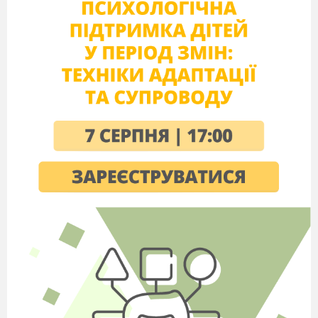
робіт, проектів.
Сценарії позакласних заходів, фотографії і компакт-
диски проведених заходів.
Проведення наукових досліджень і розгорнутий
план дослідження в рамках творчої групи.
Розробка авторських програм (участь, програма).
Програми гуртків і факультативів.
Використання інформаційно-комунікаційних
технологій в навчанні дітей з проблемами розвитку.
Розробка авторських програм.
РОЗДІЛ 4. Позакласна діяльність
Програма гуртка (якщо ведеться).
Програма факультативів.
Перелік творчих робіт учнів.
Список проведених позакласних заходів з із
фотографіями.
Сценарії вечорів, КВН, конкурсів.
Переможці олімпіад, конкурсів, змагань,
інтелектуальних марафонів (за три роки).