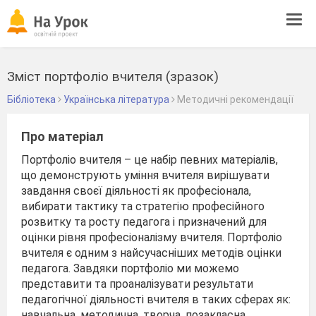
Tog
navi
Зміст портфоліо вчителя (зразок)
Бібліотека
Українська література
Методичні рекомендації
Про матеріал
Портфоліо вчителя – це набір певних матеріалів,
що демонструють уміння вчителя вирішувати
завдання своєї діяльності як професіонала,
вибирати тактику та стратегію професійного
розвитку та росту педагога і призначений для
оцінки рівня професіоналізму вчителя. Портфоліо
вчителя є одним з найсучасніших методів оцінки
педагога. Завдяки портфоліо ми можемо
представити та проаналізувати результати
педагогічної діяльності вчителя в таких сферах як:
навчальна, методична, творча, позакласна