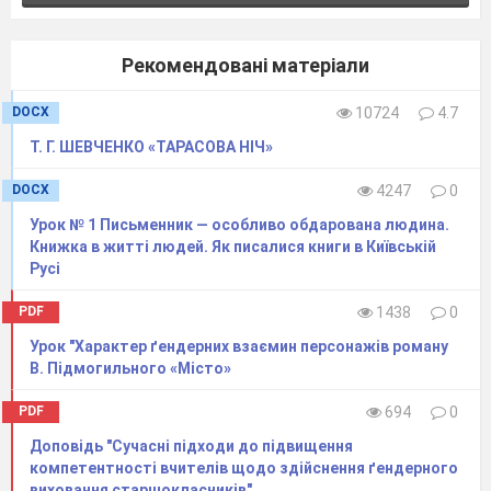
Рекомендовані матеріали
DOCX
10724
4.7
Т. Г. ШЕВЧЕНКО «ТАРАСОВА НІЧ»
DOCX
4247
0
Урок № 1 Письменник — особливо обдарована людина.
Книжка в житті людей. Як писалися книги в Київській
Русі
PDF
1438
0
Урок "Характер ґендерних взаємин персонажів роману
В. Підмогильного «Місто»
PDF
694
0
Доповідь "Сучасні підходи до підвищення
компетентності вчителів щодо здійснення ґендерного
виховання старшокласників"