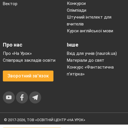
Конкурси
Вектор
Олімпіади
Штучний інтелект для
вчителів
Курси англійської мови
Про нас
Інше
Про «На Урок»
Вхід для учнів (naurok.ua)
Співпраця закладів освіти
Матеріали до свят
Конкурс «Фантастична
п’ятірка»
Зворотний зв'язок
© 2017-2026, ТОВ «ОСВІТНІЙ ЦЕНТР «НА УРОК»
Угода користувача
|
Умови користування
|
Політика