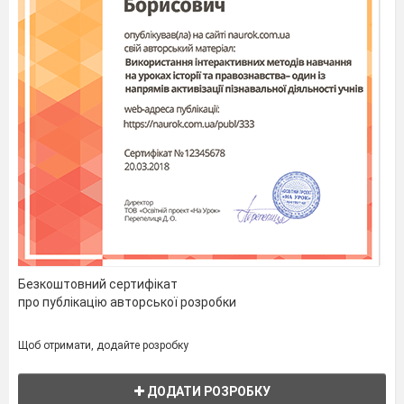
Перелік навчальних посібників (таблиці, макети,
ілюстрації, схеми, портрети і тому подібне.).
Список аудіо записів.
Перелік довідкової літератури і дидактичних
матеріалів.
Наявність комп’ютера і комп’ютерних засобів вчення
(програми віртуального експерименту, контролю
знань, мультимедійні електронні посібники і т.д.)
Аудіо і відео посібники.
Наявність дидактичного матеріалу, збірників
завдань, задач, вправ, прикладів, зразків рефератів
і загадок, творів і т.д.
Інші документи за бажанням вчителя.
Портфоліо подається у відповідну атестаційну
комісію вчителем, що атестується, не пізніше 2
Безкоштовний сертифікат
тижнів до кваліфікаційного випробування.
про публікацію авторської розробки
Грамотне оформлення портфоліо враховується.
Щоб отримати, додайте розробку
ДОДАТИ РОЗРОБКУ