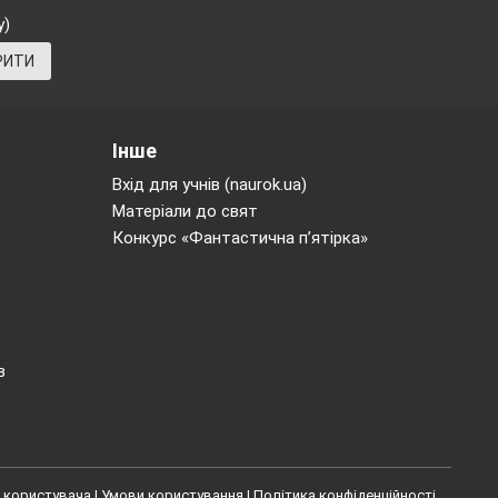
у)
РИТИ
Інше
Вхід для учнів (naurok.ua)
Матеріали до свят
Конкурс «Фантастична п’ятірка»
в
 користувача
|
Умови користування
|
Політика конфіденційності