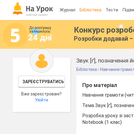
Журнал
Бібліотека
Тести
Підви
Конкурс розро
До розіграшу
залишилось:
24 дні
Розробки додавай – 
Звук [ґ], позначення й
Бібліотека
Навчання грамо
ЗАРЕЄСТРУВАТИСЬ
Про матеріал
Вже зареєстровані?
Навчання грамоти (чит
Увійти
Тема Звук [ґ], позначен
Розробка уроку зі зас
Notebook (1 клас)