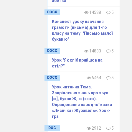
абетка"
DOCX
14588
5
Конспект уроку навчання
грамоти (письма) для 1-го
класу на тему: "Письмо малої
букви ю"
DOCX
14833
5
Урок "Як хліб прийшов на
стіл?"
DOCX
6464
5
Урок читання Тема.
Закріплення знань про звук
[ж], букви Ж, ж («же»).
Опрацювання народної казки
«Лисичка і Журавель». Урок-
гра
DOC
2912
5