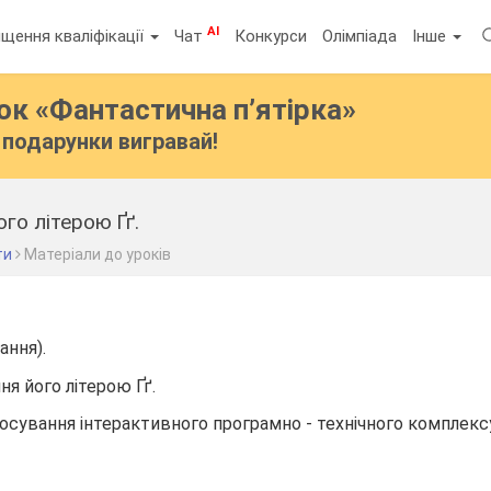
AI
щення кваліфікації
Чат
Конкурси
Олімпіада
Інше
бок
«Фантастична п’ятірка»
подарунки вигравай!
ого літерою Ґґ.
ти
Матеріали до уроків
ання).
ня його літерою Ґґ.
тосування інтерактивного програмно - технічного комплек