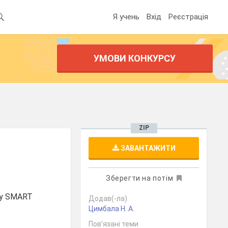
Я учень
Вхід
Реєстрація
УМОВИ КОНКУРСУ
ZIP
ЗАВАНТАЖИТИ
Зберегти на потім
су SMART
Додав(-ла)
Цимбала Н. А.
Пов’язані теми