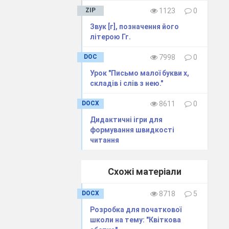
ZIP
1123
0
Звук [г], позначення його
літерою Гг.
DOC
7998
0
Урок "Письмо малої букви х,
складів і слів з нею."
DOCX
8611
0
Дидактичні ігри для
формування швидкості
читання
Схожі матеріали
DOCX
8718
5
Розробка для початкової
школи на тему: "Квіткова