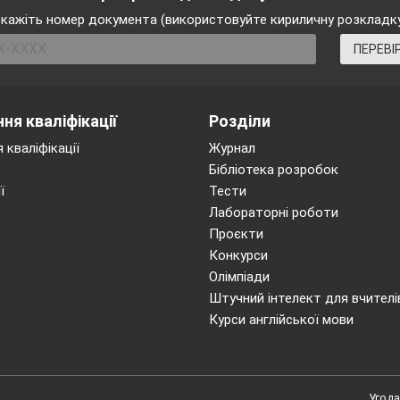
кажіть номер документа (використовуйте кириличну розкладк
ПЕРЕВІ
ня кваліфікації
Розділи
 кваліфікації
Журнал
Бібліотека розробок
ї
Тести
Лабораторні роботи
Проєкти
Конкурси
Олімпіади
Штучний інтелект для вчителі
Курси англійської мови
Угода