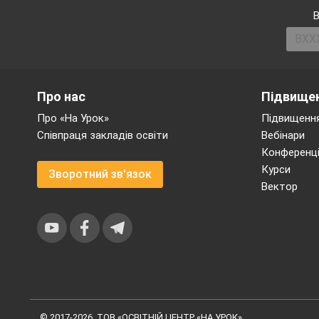
В
Про нас
Підвищен
Про «На Урок»
Підвищення
Співпраця закладів освіти
Вебінари
Конференці
Курси
Зворотний зв'язок
Вектор
© 2017-2026, ТОВ «ОСВІТНІЙ ЦЕНТР «НА УРОК»