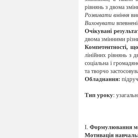
рівнянь з двома змін
Розвивати вміння
вис
Виховувати
впевненіс
Очікувані результа
двома змінними різн
Компетентності, щ
лінійних рівнянь з 
соціальна і громадя
та творчо застосовув
Обладнання:
підруч
Тип уроку
: узагаль
І.
Формулювання мет
Мотивація навчальн