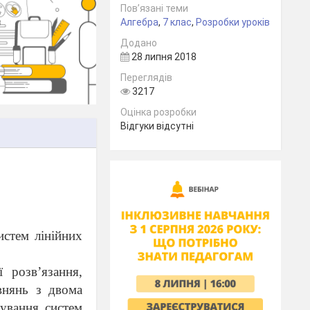
Пов’язані теми
Алгебра
,
7 клас
,
Розробки уроків
Додано
28 липня 2018
Переглядів
3217
Оцінка розробки
Відгуки відсутні
истем лінійних
 розв’язання,
внянь з двома
зування систем