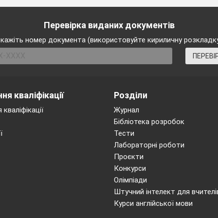
Перевірка виданих документів
кажіть номер документа (використовуйте кириличну розкладк
ПЕРЕВІ
алізу, 11 клас. Повторення.
зування ірраціональних рівнянь.
ня кваліфікації
Розділи
налювати навички розв’язування ірраціональних рівня
 кваліфікації
Журнал
и діяльність на встановлення зв’язків між цими спосо
Бібліотека розробок
ібностей учнів, вмінню шукати легші, ефективніші спо
ї
Тести
орчого застосування набутих знань. Виховувати креати
Лабораторні роботи
Проєкти
Конкурси
Олімпіади
ієї задачі.
Штучний інтелект для вчителі
Курси англійської мови
ацію відомостей про способи розв’язування ірраціонал