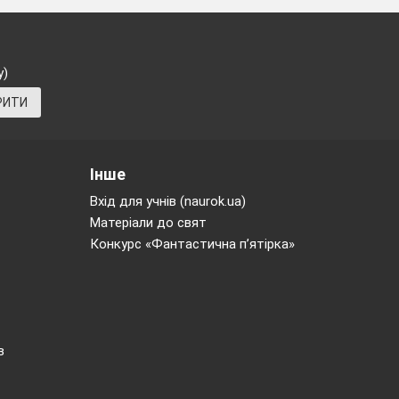
у)
РИТИ
Інше
нь різними
Вхід для учнів (naurok.ua)
бами; сприяти
Матеріали до свят
соби.
Конкурс «Фантастична п’ятірка»
вність
в
ьних рівнянь