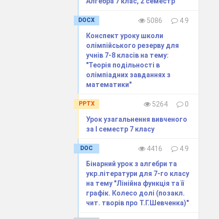
Алгебра 7 клас, 2 семестр
DOCX
5086
4.9
Пояснити чому.
Конспект уроку школи
олімпійського резерву для
ання:
учнів 7-8 класів на тему:
"Теорія подільності в
олімпіадних завданнях з
математики"
PPTX
5264
0
Урок узагальнення вивченого
за І семестр 7 класу
DOC
4416
4.9
Бінарний урок з алгебри та
укр.літератури для 7-го класу
на тему "Лінійна функція та її
графік. Колесо долі (позакл.
чит. творів про Т.Г.Шевченка)"