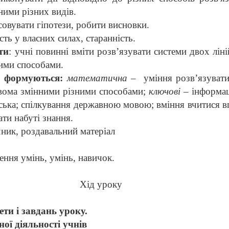
ними різних видів.
овувати гіпотези, робити висновки.
ть у власних силах, старанність.
ти
: учні повинні вміти розв’язувати системи двох лін
ими способами.
о формуються:
математична
–
уміння розв’язуват
двома змінними різними способами;
ключові
– інформац
нська; спілкування державною мовою; вміння вчитися 
ати набуті знання.
ник, роздавальний матеріал
нення умінь, умінь, навичок.
Хід уроку
и і завдань уроку.
ої діяльності учнів