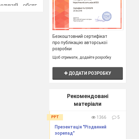
еликий обсяг
і вивченого та
ього матеріалу
и способами
, а
Безкоштовний сертифікат
зуання
систем
про публікацію авторської
розробки
Щоб отримати, додайте розробку
ікрофон».
ДОДАТИ РОЗРОБКУ
Рекомендовані
івнянь?
матеріали
PPT
1366
5
Презентація "Різдвяний
зорепад"