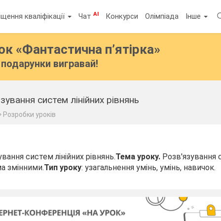
AI
щення кваліфікації
Чат
Конкурси
Олімпіада
Інше
бок
«Фантастична п’ятірка»
подарунки вигравай!
зування систем лінійних рівнянь
Розробки уроків
вання систем лінійних рівнянь.
Тема уроку.
Розв′язування 
ма змінними.
Тип уроку
: узагальнення умінь, умінь, навичок.