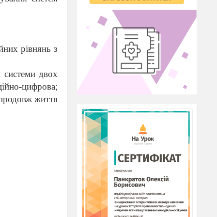
ійних рівнянь з
и системи двох
ійно-цифрова;
впродовж життя