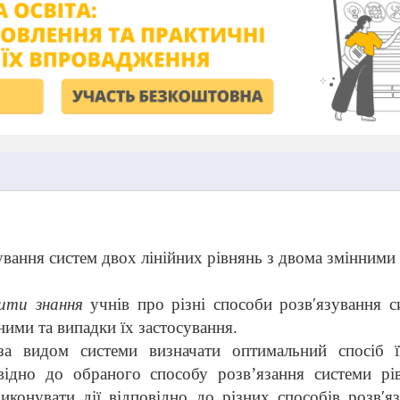
ування систем двох лінійних рівнянь з двома змінними
пити знання
учнів про різні способи розв′язування с
ними та випадки їх застосування.
за видом системи визначати оптимальний спосіб її
овідно до обраного способу розв’язання системи рі
иконувати дії відповідно до різних способів розв′я