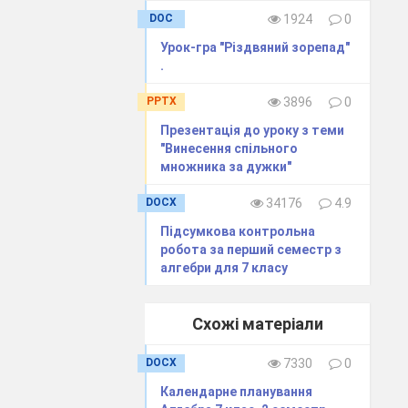
DOC
1924
0
єднуються в 3
Урок-гра "Різдвяний зорепад"
 обговорювати
.
PPTX
3896
0
Презентація до уроку з теми
"Винесення спільного
множника за дужки"
– способом
DOCX
34176
4.9
Підсумкова контрольна
робота за перший семестр з
алгебри для 7 класу
?
Схожі матеріали
DOCX
7330
0
Календарне планування