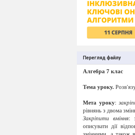
Перегляд файлу
Алгебра 7 клас
Тема уроку.
Розв′яз
Мета уроку
:
закрі
рівнянь з двома змін
Закріпити вміння
: 
описувати дії відп
змінними, а також в