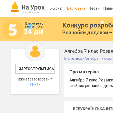
Журнал
Бібліотека
Тести
Підви
Конкурс розро
До розіграшу
залишилось:
24 дні
Розробки додавай – 
Алгебра 7 клас Розвя
Бібліотека
Алгебра
7 клас
ЗАРЕЄСТРУВАТИСЬ
Про матеріал
Вже зареєстровані?
Алгебра 7 клас Розвязу
Увійти
лінійних рівнянь з дво