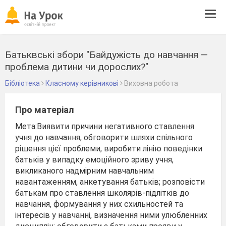
Tog
navi
Батьквські збори "Байдужість до навчання —
проблема дитини чи дорослих?"
Бібліотека
Класному керівникові
Виховна робота
Про матеріал
Мета:Виявити причини негативного ставлення
учня до навчання, обговорити шляхи спільного
рішення цієї проблеми, виробити лінію поведінки
батьків у випадку емоційного зриву учня,
викликаного надмірним навчальним
навантаженням, анкетування батьків; розповісти
батькам про ставлення школярів-підлітків до
навчання, формування у них схильностей та
інтересів у навчанні, визначення ними улюбленних