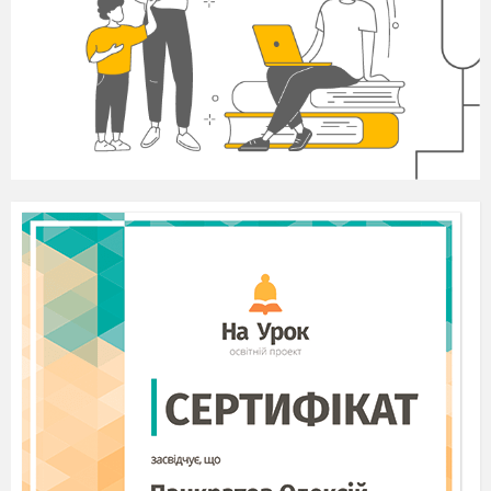
припода не терпить пустоти. Отже, коли підліток не
бере в голову розумного і доброго, лихе й
нерозумне само знаходить його й заповнює
порожнечу. Саме ті підлітки, які байдикують,
найчастіше зазнають негативного впливу вулиці,
потрапляють у сумнівні компанії, привчаються до
шкідливих звичок.
По-друге, навчання- це не лише
здобуття певної суми знань. Це постійний розвиток
інтелекту. Осмислюючи суспільні та природні
явища, розв’язуючи задачи,учень удосконалює свої
розумові здібності, піднімається на щабель вище у
своїх розумових можливостях.
Нехай ваш син чи донька не прагне
стати науковцем, а буде простою людиною, добрим
господарем або господинею дому. У жодних
джерелах народної творчості не знайдеш схвалення
ледарства, неуцтва,а навпаки,-«наука в ліс не веде, а
з лісу виводить». А хто сказав, що господареві дому
не потрібні освіченість, кмітливість,працьовитість,
відповідальність за сім’ю, наполегливість у
досягненні своєї мети і врешті-решт повага до
людей?! А для цього, погодьтеся, треба навчатись
труднощі, треба вміти працювати. Це треба