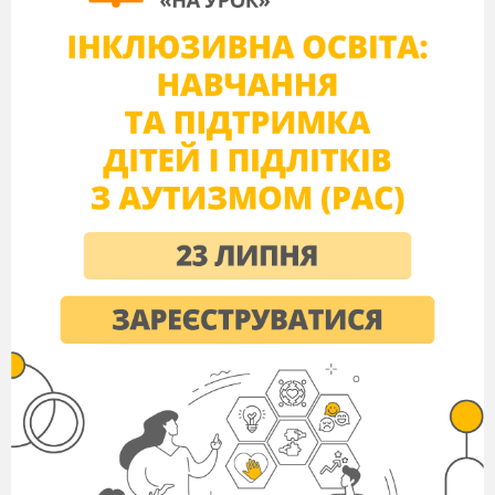

Анкета для батьків «Життя Вашої
дитини в родині»
Вашій увазі я хочу надати аналіз цього
анкетування у вигляді презентації(перегляд і
коментування вчителем результатів анкетування)
При індивідуальних розмовах з більшістю
з вас я прийшла до висновку: деякі батьки,
ко
нстатуючи, що їх син або донька перестала
навчатися, змирилися з цим і зробили висновок- не
всім же бути вченими, високоосвіченими. Ще інші
дали зрозуміти своїм чадам, що усе сьогодні
купується- і вуз, і диплом, і робота. Та це не так….
Внаслідок такої позиції батьків падає
інтерес до навчання. Отак поступово наш учень
починає нехтувати домашнім завданням, певний час
ще тримається на тому,що запам’ятав на уроці, а
далі вже і на уроці неуважний. Власне, правильніше
говорити про перебування такого учня у школі, ніж
про його навчання. І найстрашніше те, що його
батьки, бачачи як ледащіє їхня дитина, не звертають
увагу. У небажанні навчатися таїться велика
небезпека.
По-перше, всім выдома аксіома, що