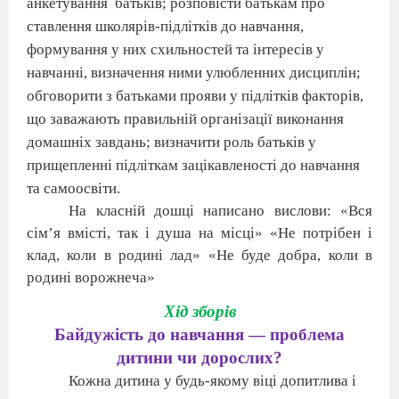
анкетування
батьків;
розповісти батькам про
ставлення школярів-підлітків до навчання,
формування у них схильностей та інтересів у
навчанні, визначення ними улюбленних дисциплін;
обговорити з батьками прояви у підлітків факторів,
що заважають правильній організації виконання
домашніх завдань; визначити роль батьків у
прищепленні підліткам зацікавленості до навчання
та самоосвіти.
На класній дошці написано вислови: «Вся
сім’я вмісті, так і душа на місці» «Не потрібен і
клад, коли в родині лад» «Не буде добра, коли в
родині ворожнеча»
Хід зборів
Байдужість до навчання — проблема
дитини чи дорослих?
Кожна дитина у будь-якому віці допитлива і