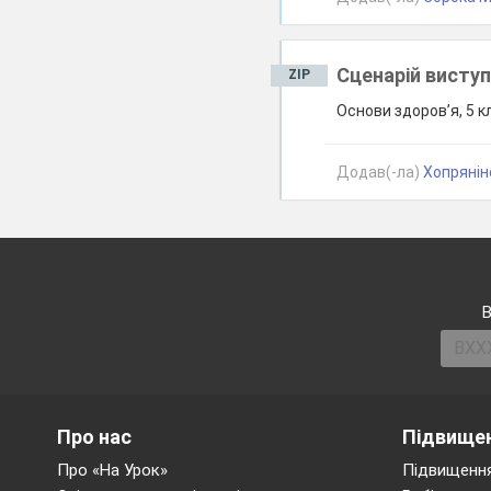
Сценарій виступ
ZIP
Основи здоров’я, 5 к
Додав(-ла)
Хопряніно
В
Про нас
Підвищен
Про «На Урок»
Підвищення