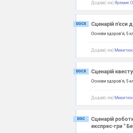
Додав(-ла)
Яремик О.
Сценарій п'єси 
DOCX
Основи здоров’я, 5 к
Додав(-ла)
Микитюк 
Сценарій квест
DOCX
Основи здоров’я, 5 к
Додав(-ла)
Микитюк 
Сценарій роботи
DOC
експрес-гри " Б