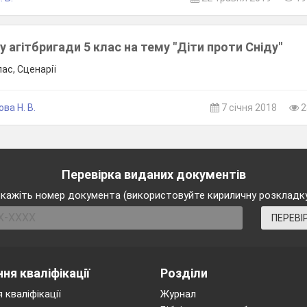
у агітбригади 5 клас на тему "Діти проти Сніду"
лас, Сценарії
ва Н. В.
7 січня 2018
2
Перевірка виданих документів
кажіть номер документа (використовуйте кириличну розкладк
ПЕРЕВІ
ня кваліфікації
Розділи
 кваліфікації
Журнал