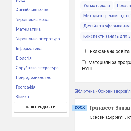
НУШ
Усі матеріали
Презен
Англійська мова
Методичні рекомендаці
Українська мова
Дизайн та оформлення
Математика
Конспекти занять для 
Українська література
Інформатика
Інклюзивна освіта
Біологія
Матеріали за прогр
Зарубіжна література
НУШ
Природознавство
Географія
Бібліотека
Основи здоров’я
Фізика
Гра квест Знавц
ІНШІ ПРЕДМЕТИ
DOCX
Основи здоров’я, 5 к