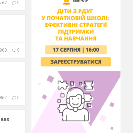
67
0
900
0
862
0
мках