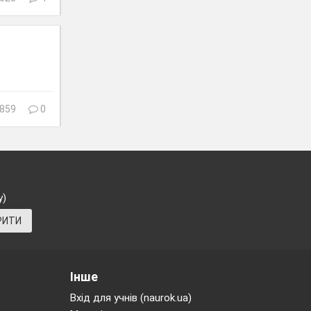
859
0
у)
РИТИ
Інше
Вхід для учнів (naurok.ua)