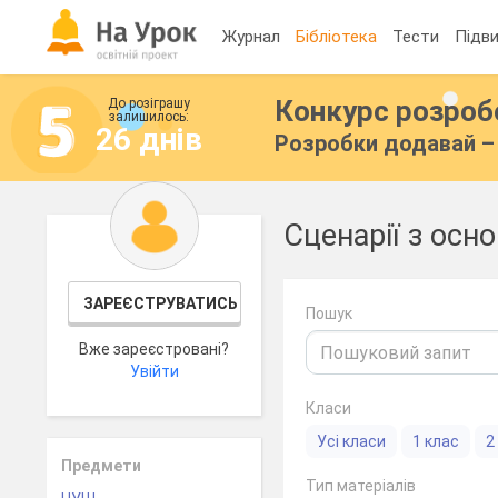
Журнал
Бібліотека
Тести
Підви
Конкурс розро
До розіграшу
залишилось:
26 днів
Розробки додавай – 
Сценарії з осно
ЗАРЕЄСТРУВАТИСЬ
Пошук
Вже зареєстровані?
Увійти
Класи
Усі класи
1 клас
2
Предмети
Тип матеріалів