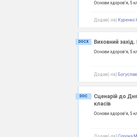
Основи здоров’я, 5 к
Додав(-ла)
Куренко Н
Виховний захід.
DOCX
Основи здоров’я, 5 к
Додав(-ла)
Богуславс
Сценарій до Дня
DOC
класів
Основи здоров’я, 5 к
Додав(-ла)
Сорока М.