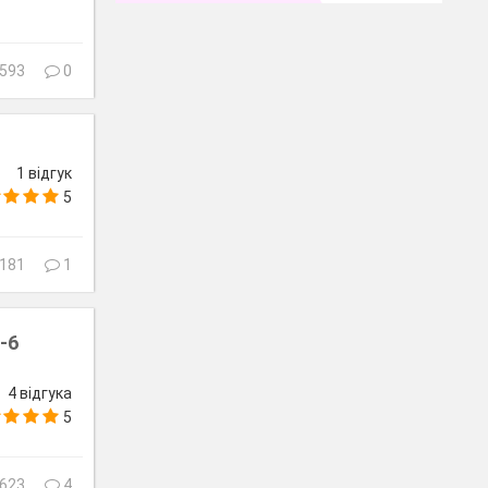
593
0
1 відгук
5
181
1
-6
4 відгука
5
623
4