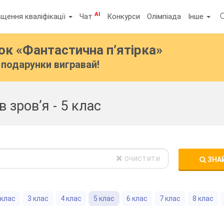
AI
щення кваліфікації
Чат
Конкурси
Олімпіада
Інше
бок
«Фантастична п’ятірка»
подарунки вигравай!
в зров’я - 5 клас
очистити
ЗНА
 клас
3 клас
4 клас
5 клас
6 клас
7 клас
8 клас