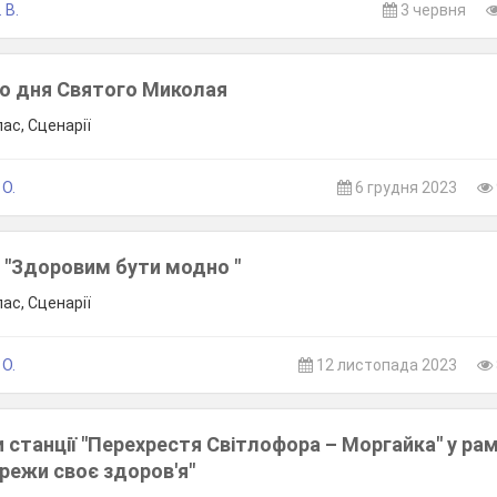
 В.
3 червня
до дня Святого Миколая
лас, Сценарії
О.
6 грудня 2023
у "Здоровим бути модно "
лас, Сценарії
О.
12 листопада 2023
 станції "Перехрестя Світлофора – Моргайка" у ра
ережи своє здоров'я"