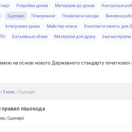
тації
Розробки уроків
Матеріали до уроків
Контрольні ро
ї
Сценарії
Планування
Позакласні заходи
Виховна роб
Інтегровані уроки
Майстер-класи
Конспекти занять для 
ЗПО
Батьківські збори
Матеріали для друку
Інші матеріали
амою на основі нового Державного стандарту початкової 
5 клас
Сценарії
і правил пішохода
лас, Сценарії