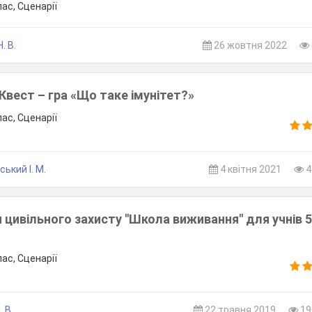
лас, Сценарії
. В.
26 жовтня 2022
 Квест – гра «Що таке імунітет?»
лас, Сценарії
ький І. М.
4 квітня 2021
4
 цивільного захисту "Школа виживання" для учнів 5
лас, Сценарії
 В.
22 травня 2019
19