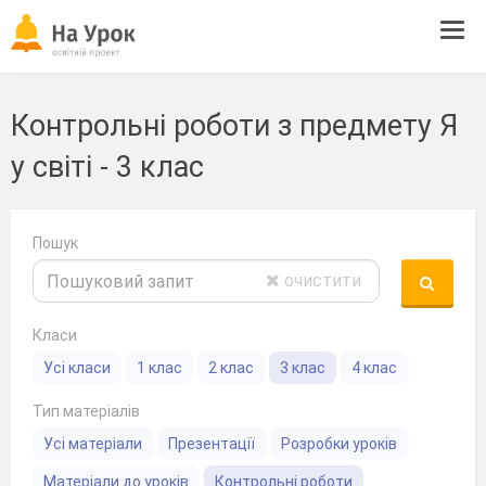
Tog
navi
Контрольні роботи з предмету Я
у світі - 3 клас
Пошук
очистити
Класи
Усі класи
1 клас
2 клас
3 клас
4 клас
Тип матеріалів
Усі матеріали
Презентації
Розробки уроків
Матеріали до уроків
Контрольні роботи