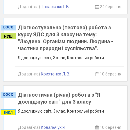
Додав(-ла)
Танасієнко Г. В.
24 березня
Діагностувальна (тестова) робота з
DOCX
курсу ЯДС для 3 класу на тему:
НУШ
"Людина. Організм людини. Людина -
частина природи і суспільства".
Я досліджую світ, 3 клас, Контрольні роботи
Додав(-ла)
Крихтенко Л. В.
10 березня
Діагностична (річна) робота з "Я
DOCX
досліджую світ" для 3 класу
Я досліджую світ, 3 клас, Контрольні роботи
ІНКЛ
Додав(-ла)
Ковальчук Я.
10 березня