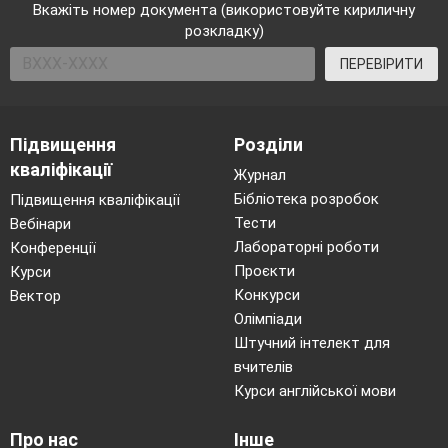
Вкажіть номер документа (використовуйте кириличну
розкладку)
ПЕРЕВІРИТИ
Підвищення
Розділи
кваліфікації
Журнал
Бібліотека розробок
Підвищення кваліфікації
Тести
Вебінари
Лабораторні роботи
Конференції
Проєкти
Курси
Конкурси
Вектор
Олімпіади
Штучний інтелект для
вчителів
Курси англійської мови
Про нас
Інше