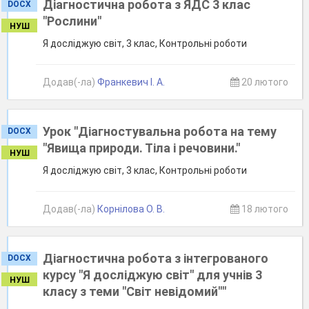
Діагностична робота з ЯДС 3 клас
DOCX
"Рослини"
НУШ
Я досліджую світ, 3 клас, Контрольні роботи
Додав(-ла)
Франкевич І. А.
20 лютого
Урок "Діагностувальна робота на тему
DOCX
"Явища природи. Тіла і речовини."
НУШ
Я досліджую світ, 3 клас, Контрольні роботи
Додав(-ла)
Корнілова О. В.
18 лютого
Діагностична робота з інтегрованого
DOCX
курсу "Я досліджую світ" для учнів 3
НУШ
класу з теми "Світ невідомий""