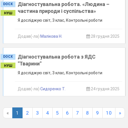
Діагностувальна робота. «Людина –
DOCX
частина природи і суспільства»
НУШ
Я досліджую світ, 3 клас, Контрольні роботи
Додав(-ла)
Малікова Н.
28 грудня 2025
Діагностувальна робота з ЯДС
DOCX
"Тварини"
НУШ
Я досліджую світ, 3 клас, Контрольні роботи
Додав(-ла)
Сидоренко Т.
24 грудня 2025
«
1
2
3
4
5
6
7
8
9
10
»