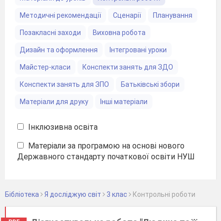
Методичні рекомендації
Сценарії
Планування
Позакласні заходи
Виховна робота
Дизайн та оформлення
Інтегровані уроки
Майстер-класи
Конспекти занять для ЗДО
Конспекти занять для ЗПО
Батьківські збори
Матеріали для друку
Інші матеріали
Інклюзивна освіта
Матеріали за програмою на основі нового
Державного стандарту початкової освіти НУШ
Бібліотека
Я досліджую світ
3 клас
Контрольні роботи