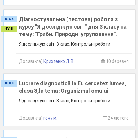
Діагностувальна (тестова) робота з
DOCX
курсу "Я досліджую світ" для 3 класу на
НУШ
тему: "Гриби. Природні угруповання".
Я досліджую світ, 3 клас, Контрольні роботи
Додав(-ла)
Крихтенко Л. В.
10 березня
Lucrare diagnostică la Eu cercetez lumea,
DOCX
clasa 3,la tema :Organizmul omului
Я досліджую світ, 3 клас, Контрольні роботи
Додав(-ла)
гочу м.
24 лютого