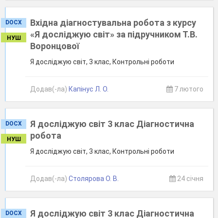
Вхідна діагностувальна робота з курсу
DOCX
«Я досліджую світ» за підручником Т.В.
НУШ
Воронцової
Я досліджую світ, 3 клас, Контрольні роботи
Додав(-ла)
Капінус Л. О.
7 лютого
Я досліджую світ 3 клас Діагностична
DOCX
робота
НУШ
Я досліджую світ, 3 клас, Контрольні роботи
Додав(-ла)
Столярова О. В.
24 січня
Я досліджую світ 3 клас Діагностична
DOCX