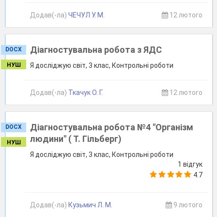
Додав(-ла)
ЧЕЧУЛ У. М.
12 лютого
Діагностувальна робота з ЯДС
DOCX
НУШ
Я досліджую світ, 3 клас, Контрольні роботи
Додав(-ла)
Ткачук О. Г.
12 лютого
Діагностувальна робота №4 "Організм
DOCX
людини" ( Т. Гільберг)
НУШ
Я досліджую світ, 3 клас, Контрольні роботи
1 відгук
4.7
Додав(-ла)
Кузьмич Л. М.
9 лютого