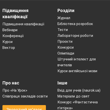
Підвищення
Розділи
кваліфікації
Журнал
Бібліотека розробок
Підвищення кваліфікації
Тести
Вебінари
Лабораторні роботи
Конференції
Проєкти
Курси
Конкурси
Вектор
Олімпіади
Штучний інтелект для
вчителів
Курси англійської мови
Про нас
Інше
Про «На Урок»
Вхід для учнів (naurok.ua)
Співпраця закладів освіти
Матеріали до свят
Конкурс «Фантастична
п’ятірка»
Зворотний зв'язок