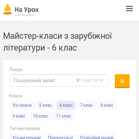
Tog
navi
Майстер-класи з зарубіжної
літератури - 6 клас
Пошук
очистити
Класи
Усі класи
5 клас
6 клас
7 клас
8 клас
9 клас
10 клас
11 клас
Тип матеріалів
Усі матеріали
Презентації
Розробки уроків