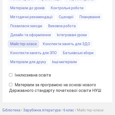
Матеріали до уроків
Контрольні роботи
Методичні рекомендації
Сценарії
Планування
Позакласні заходи
Виховна робота
Дизайн та оформлення
Інтегровані уроки
Майстер-класи
Конспекти занять для ЗДО
Конспекти занять для ЗПО
Батьківські збори
Матеріали для друку
Інші матеріали
Інклюзивна освіта
Матеріали за програмою на основі нового
Державного стандарту початкової освіти НУШ
Бібліотека
Зарубіжна література
6 клас
Майстер-класи