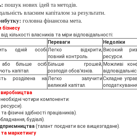
ь:
пошук нових ідей та методів.
дальність власним капіталом за результати.
ибутку:
головна фінансова мета.
и бізнесу
ід кількості власників та міри відповідальності:
Переваги
Недоліки
ить одній особі
Легко відкрити,
Високий риз
повний контроль.
ресурси.
або більше осіб
Більше грошей,
Можливі конф
ують капітал.
розподіл обов'язків.
відповідальніс
ість розділена на
Легко залучити
Складне управ
великий капітал.
оподаткування
и виробництва
необхідні чотири компоненти:
 ресурси).
та фізичні здібності працівників).
обладнання, будівлі).
ідприємництва
(талант поєднати все вищезгадане).
 та маркетингу