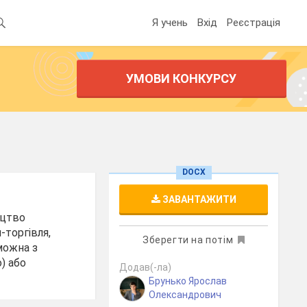
Я учень
Вхід
Реєстрація
УМОВИ КОНКУРСУ
DOCX
ЗАВАНТАЖИТИ
ицтво
-торгівля,
Зберегти на потім
можна з
) або
Додав(-ла)
Брунько Ярослав
Олександрович