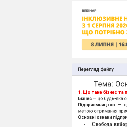
Перегляд файлу
Тема: Ос
1. Що таке бізнес та
Бізнес
— це будь-яка е
Підприємництво
— це
метою отримання приб
Основні ознаки підпр
Свобода вибо