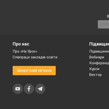
В
Про нас
Підвищен
Про «На Урок»
Підвищення
Співпраця закладів освіти
Вебінари
Конференці
Курси
Зворотний зв'язок
Вектор