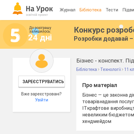
Журнал
Бібліотека
Тести
Підви
Конкурс розро
До розіграшу
залишилось:
24 дні
Розробки додавай – 
Бізнес - конспект. П
Бібліотека
Технології
11 к
ЗАРЕЄСТРУВАТИСЬ
Про матеріал
Вже зареєстровані?
Бізнес — це законна 
Увійти
товарівнадання послуг 
ITкрафтове виробницт
невеликим бюджетомз
хендмейдом