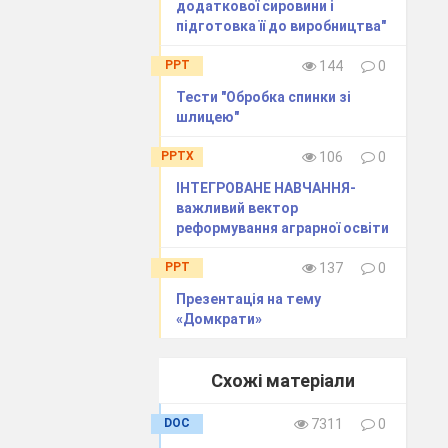
додаткової сировини і
підготовка її до виробництва"
PPT
144
0
Тести "Обробка спинки зі
шлицею"
PPTX
106
0
ІНТЕГРОВАНЕ НАВЧАННЯ-
важливий вектор
реформування аграрної освіти
PPT
137
0
Презентація на тему
«Домкрати»
Схожі матеріали
DOC
7311
0