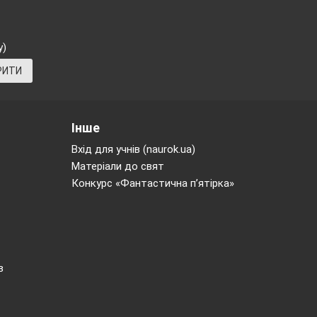
у)
РИТИ
Інше
Вхід для учнів (naurok.ua)
Матеріали до свят
Конкурс «Фантастична п’ятірка»
в