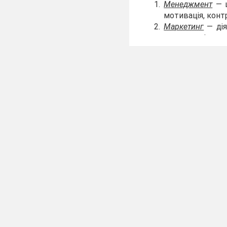
Менеджмент
— ц
мотивація, конт
Маркетинг
— дія
реклама, ціноут