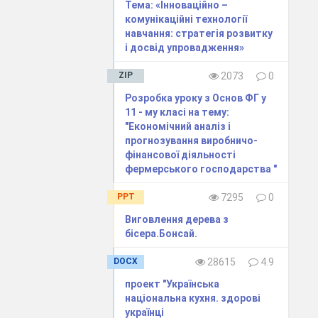
Тема: «Інноваційно –
комунікаційні технології
навчання: стратегія розвитку
і досвід упровадження»
ZIP
2073
0
Розробка уроку з Основ ФГ у
11 - му класі на тему:
"Економічний аналіз і
прогнозування виробничо-
фінансової діяльності
фермерського господарства "
PPT
7295
0
Виговлення дерева з
бісера.Бонсай.
DOCX
28615
4.9
проект "Українська
національна кухня. здорові
українці