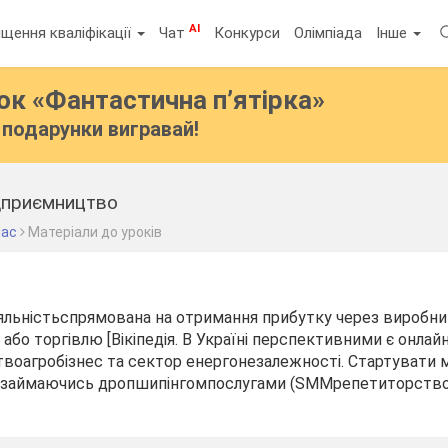
AI
щення кваліфікації
Чат
Конкурси
Олімпіада
Інше
бок
«Фантастична п’ятірка»
подарунки вигравай!
ідприємництво
лас
Матеріали до уроків
діяльністьспрямована на отримання прибутку через виробн
або торгівлю [Вікіпедія. В Україні перспективними є онлайн
воагробізнес та сектор енергонезалежності. Стартувати 
аймаючись дропшипінгомпослугами (SMMрепетиторство