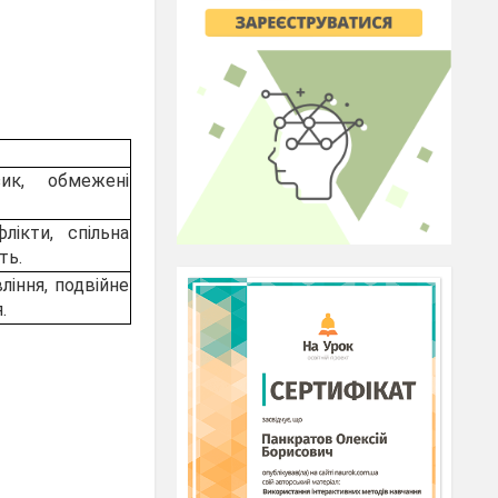
ик, обмежені
лікти, спільна
ть.
ління, подвійне
.