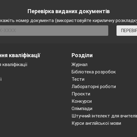
Перевірка виданих документів
кажіть номер документа (використовуйте кириличну розкладк
ПЕРЕВІ
ня кваліфікації
Розділи
 кваліфікації
Журнал
Бібліотека розробок
ї
Тести
Лабораторні роботи
Проєкти
Конкурси
Олімпіади
Штучний інтелект для вчителі
Курси англійської мови