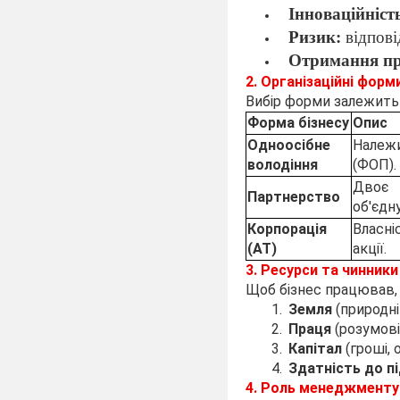
Інноваційніст
Ризик:
відпові
Отримання пр
2. Організаційні форм
Вибір форми залежить в
Форма бізнесу
Опис
Одноосібне
Належ
володіння
(ФОП).
Двоє 
Партнерство
об'єдн
Корпорація
Власн
(АТ)
акції.
3. Ресурси та чинник
Щоб бізнес працював, 
Земля
(природні
Праця
(розумові 
Капітал
(гроші, 
Здатність до п
4. Роль менеджменту