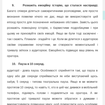
9.
Розкажіть емоційну історію, що сталася насправді.
Багато спікери діляться самокритичними розповідями, але просте
визнання помилки нічого не дає, якщо ви використовуєте цей
епізод просто для позначення небажаних обставин. Замість цього
розкажіть повноцінну історію, з барвистими подробицями і при
цьому не приховуйте своїх емоцій. Якщо ви були тоді засмучені -
так і скажіть. Плакали - згадайте і це. Коли ви ділитеся з аудиторією
своїми справжніми почуттями, ви створюєте моментальний і
тривалу зв'язок з аудиторією. Емоційність підвищує ваш рівень як
оратора.
10.
Пауза в 10 секунд.
аудиторії - довга пауза. Особливості сприйняття такі, що пауза в
одну або дві секунди сприймається як ніби виступаючий щось
забув, 5 секунд - типова театральна пауза. Якщо ж ви мовчите
протягом 10 секунд, то навіть ті, хто в цей час дивився в мобільний
телефон, піднімуть голови і подивляться на оратора. А ви
протягом цієї тривалої паузи можете зібратися з думками і
використовувати підвищену увагу, щоб підкреслити щось особливе