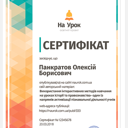
Ніколи не зачитуйте текст зі своїх
інформацією.
Слідуйте
слайдів.
правилу великого
пальця: розмір шрифту
повинен бути в два
диторії. І вже точно втратите залишки інтересу до
рази більше, ніж
предмету
середній вік вашої
аудиторії. Це приблизно між 60 і 80 пунктами. Якщо вам
потрібно більше слів, значить
Ваша презен-
16.
тація повинна бути розрахована на моментальне сканування
слухачами, якщо їм доведеться читати, ви втратите увагу ау-
лекції, якщо почнете самі читати вголос. Слайди потрібні для
розстановки акцентів, але не для публікації основної
інформації.
Намагайтеся завоювати увагу
. З чого ви почнете свій
17.
виступ, має величезне значення. Замість грізних закликів