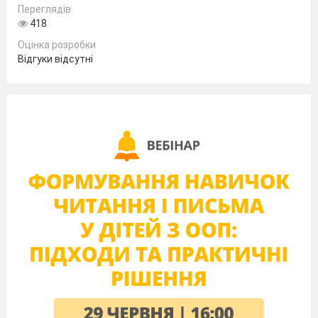
Переглядів
ситуацію. Поставте на перше місце
418
корисність вашої теми для слухачів, і
Оцінка розробки
не намагайтеся за один раз досягти
Відгуки відсутні
більше однієї мети.
Не вибачайтеся.
13.
це виправдовуватися перед
Ні, замість цього діляться такими
аудиторією, мовляв, було мало
враженнями:
часу на підготовку або не дуже
добре володієте темою.
Вибачення не зроблять слухачів
більш терпимими, навпаки
«
думатимуть, навіщо ця
людина вийшла і
Ось вже чого не варто робити - так
намагається забрати їх
час. Так що хочете,