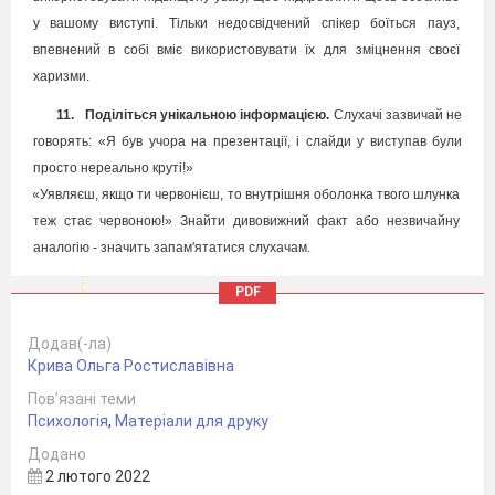
у вашому виступі. Тільки недосвідчений спікер боїться пауз,
впевнений в собі вміє використовувати їх для зміцнення своєї
харизми.
11.
Поділіться унікальною інформацією.
Слухачі зазвичай не
говорять: «Я був учора на презентації, і слайди у виступав були
просто нереально круті!»
«Уявляєш, якщо ти червонієш, то внутрішня оболонка твого шлунка
теж стає червоною!» Знайти дивовижний факт або незвичайну
аналогію - значить запам'ятатися слухачам.
12.
Намагайтеся допомагати аудиторії, а не просто
PDF
впарювати товар».
Більшість
спікерів ставлять головною метою
Додав(-ла)
виступу просування продукту,
Крива Ольга Ростиславівна
отримання нових клієнтів, побудова
Пов’язані теми
широкої мережі контактів. Не варто
Секретний прийом
Психологія
,
Матеріали для друку
на цьому зациклюватися.
повернення уваги
Додано
Зосередженість на продажах
2 лютого 2022
додасть стресу в і без того непросту