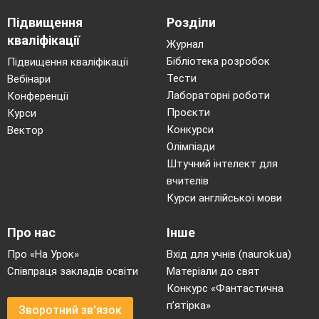
Підвищення
Розділи
кваліфікації
Журнал
Бібліотека розробок
Підвищення кваліфікації
Тести
Вебінари
Лабораторні роботи
Конференції
Проєкти
Курси
Конкурси
Вектор
Олімпіади
Штучний інтелект для
вчителів
Курси англійської мови
Про нас
Інше
Про «На Урок»
Вхід для учнів (naurok.ua)
Співпраця закладів освіти
Матеріали до свят
Конкурс «Фантастична
п’ятірка»
Зворотний зв'язок