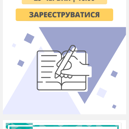
щоб на дрібні промахи
не звертали уваги -
- всі
будьте ще більш
впевнені в собі, ніж
зазвичай.
Не готуйтеся
14.
Краще за все
до виступу вже на
сцені.
перевірити організаційні
моменти до початку.
Домовтеся про це з тими, хто за це відповідає, якщо у вас
немає особистого доступу. Якщо все ж сталися якісь
накладки, посміхайтеся і ведіть себе впевнено. Пам'ятайте:
для аудиторії має значення не те, що відбувається на сцені, а
то, як саме ви на це реагуєте.
Не
15.
ви мало попрацювали над текстом.
перевантажуйте
слайди