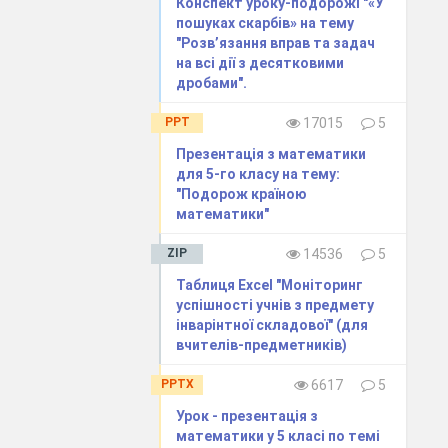
Конспект уроку-подорожі "«У
а
сти формулу;
пошуках скарбів» на тему
ами і записати
"Розв’язання вправ та задач
 величина, а в
на всі дії з десятковими
дробами".
PPT
17015
5
кану величину
Презентація з математики
для 5-го класу на тему:
"Подорож країною
математики"
ня — дивись
ZIP
14536
5
Таблиця Excel "Моніторинг
успішності учнів з предмету
інварінтної складової" (для
вчителів-предметників)
PPTX
6617
5
5
Урок - презентація з
математики у 5 класі по темі