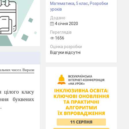
Математика
,
5 клас
,
Розробки
уроків
Додано
4 січня 2020
Переглядів
1656
Оцінка розробки
Відгуки відсутні
ральних чисел. Вирази
я цілого класу
ення буквених
.