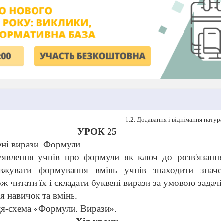
1.2. Додавання і віднімання нату
УРОК 25
ені вирази. Формули.
уявлення учнів про формули як ключ до розв'я
занн
овжувати формування вмінь учнів знаходи
ти знач
кож читати їх і складати буквені вирази за умовою задачі
я навичок та вмінь.
ця-схема «Формули. Вирази».