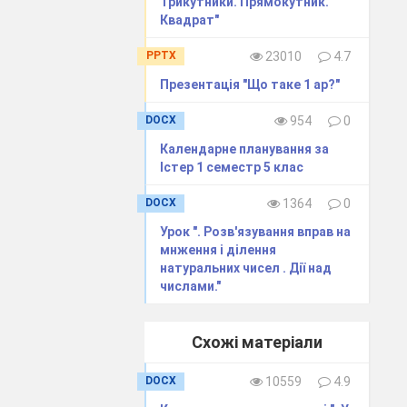
Трикутники. Прямокутник.
Квадрат"
PPTX
23010
4.7
Презентація "Що таке 1 ар?"
DOCX
954
0
Календарне планування за
Істер 1 семестр 5 клас
DOCX
1364
0
 були схожі і
Урок ". Розв'язування вправ на
я в останньому
мнження і ділення
натуральних чисел . Дії над
числами."
ього виду. Далі
Схожі матеріали
DOCX
10559
4.9
)