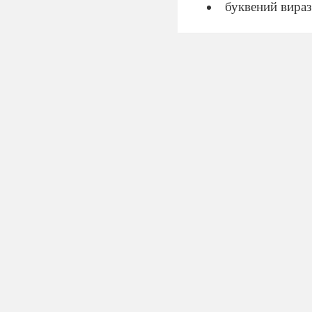
буквений вираз
як знайти знач
як прочитати в
III
.
Формування нов
Розв'язати задач