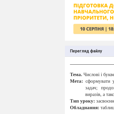
Перегляд файлу
Тема.
Числові і букв
Мета:
сформувати 
задач; прод
виразів, а та
Тип уроку:
засвоєнн
Обладнання:
табли