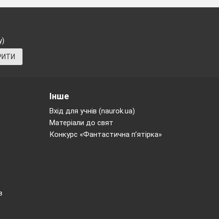
у)
РИТИ
Інше
Вхід для учнів (naurok.ua)
Матеріали до свят
Конкурс «Фантастична п’ятірка»
в