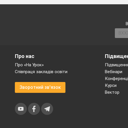
В
Про нас
Підвищен
Про «На Урок»
Підвищення
Співпраця закладів освіти
Вебінари
Конференці
Курси
Зворотний зв'язок
Вектор