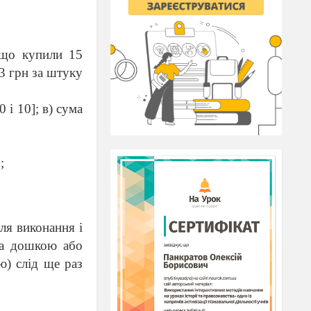
кщо купили 15
 3 грн за штуку
0 і 10]; в) сума
;
ля виконання і
 за дошкою або
ю) слід ще раз