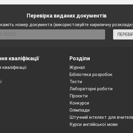
Перевірка виданих документів
кажіть номер документа (використовуйте кириличну розкладк
ПЕРЕВІ
ня кваліфікації
Розділи
 кваліфікації
Журнал
Бібліотека розробок
ї
Тести
Лабораторні роботи
Проєкти
Конкурси
Олімпіади
Штучний інтелект для вчителі
Курси англійської мови