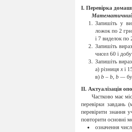
І. Перевірка домаш
Математични
Запишіть у ви
ложок по 2 грн
і 7 виделок по 
Запишіть вираз: 
чисел 60 і добу
Запишіть вираз
а) різниця
х
і 1
в)
b
–
b
,
b
—
бу
II
.
Актуалізація оп
Частково має мі
перевірки завдань (
перевірити знання у
повторити основні м
означення чис