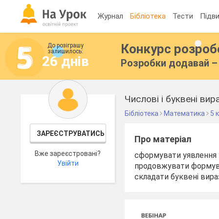
Журнал
Бібліотека
Тести
Підви
Конкурс розро
До розіграшу
залишилось:
26 днів
Розробки додавай – 
Числові і буквені вир
Бібліотека
Математика
5 
ЗАРЕЄСТРУВАТИСЬ
Про матеріал
Вже зареєстровані?
сформувати уявлення у
Увійти
продовжувати формуван
складати буквені вира