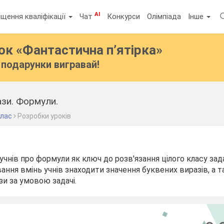
AI
щення кваліфікації
Чат
Конкурси
Олімпіада
Інше
бок
«Фантастична п’ятірка»
подарунки вигравай!
ази. Формули.
клас
Розробки уроків
чнів про формули як ключ до розв'язання цілого класу зад
ня вмінь учнів знаходити значення буквених виразів, а та
зи за умовою задачі.