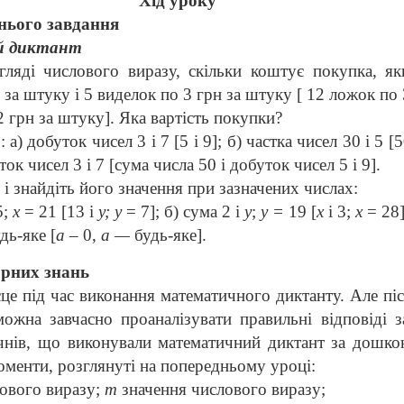
Хід уроку
нього завдання
й диктант
гляді числового виразу, скільки коштує покупка, я
 за штуку і 5 виделок по 3 грн за штуку [ 12 ло­жок по
2 грн за штуку]. Яка вартість по­купки?
а) добуток чисел 3 і 7 [5 і 9]; б) частка чисел 30 і 5 [5
ток чисел 3 і 7 [сума числа 50 і добуток чисел 5 і 9].
 і знайдіть його значення при зазначених числах:
5;
х
=
21
[13
і
у;
у
=
7];
б) сума 2 і
у
;
у =
19 [
х
і
3;
х
= 28]
дь-яке [
а –
0,
а —
будь-яке].
орних знань
сце під час виконання математичного диктанту. Але піс
можна завчасно проаналізувати правильні відповіді
чнів, що викону
вали математичний диктант за дошко
оменти, розглянуті на попередньому уроці:
лового виразу;
т
значення числового виразу;