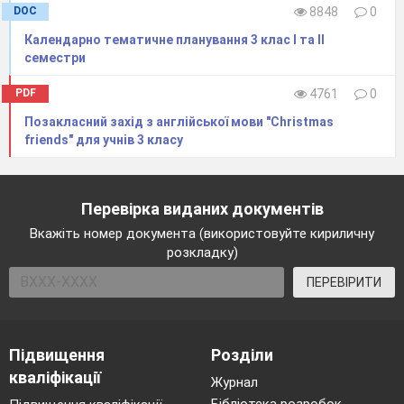
DOC
8848
0
Календарно тематичне планування 3 клас І та ІІ
семестри
PDF
4761
0
Позакласний захід з англійської мови "Christmas
friends" для учнів 3 класу
Перевірка виданих документів
Вкажіть номер документа (використовуйте кириличну
розкладку)
ПЕРЕВІРИТИ
Підвищення
Розділи
кваліфікації
Журнал