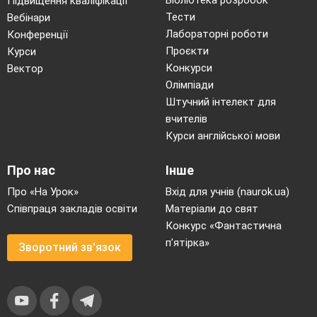
Бібліотека розробок
Підвищення кваліфікації
Тести
Вебінари
Лабораторні роботи
Конференції
Проєкти
Курси
Конкурси
Вектор
Олімпіади
Штучний інтелект для
вчителів
Курси англійської мови
Про нас
Інше
Про «На Урок»
Вхід для учнів (naurok.ua)
Співпраця закладів освіти
Матеріали до свят
Конкурс «Фантастична
п’ятірка»
Зворотний зв'язок