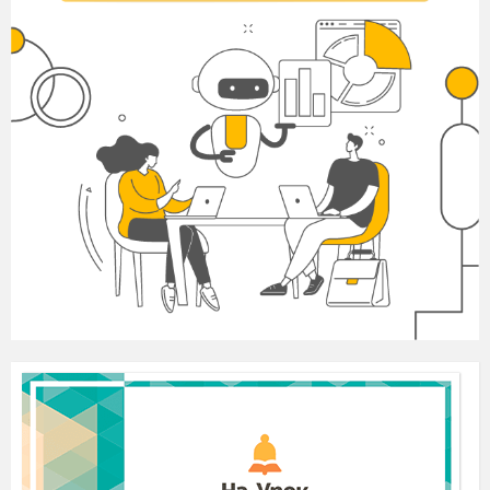
c) Seven;
9) What does Betty like?
a) Computer games and listening to music;
b) Reading and drawing;
c) Helping at home and singing;
10) How many dolls does she have?
a) Three;
b) Two;
c) Four;
11)
What else does she have got?
a) Balls;
b) Puzzles;