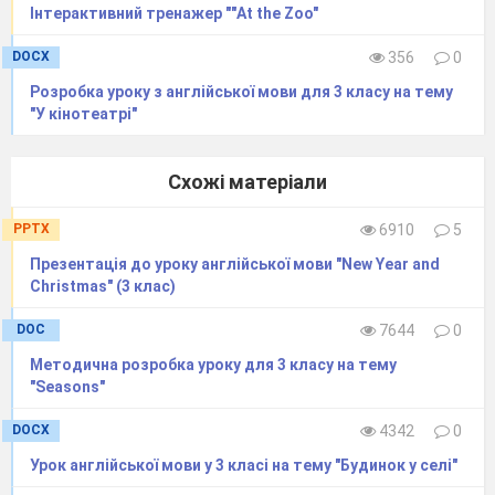
Інтерактивний тренажер ""At the Zoo"
DOCX
356
0
Розробка уроку з англійської мови для 3 класу на тему
"У кінотеатрі"
Схожі матеріали
PPTX
6910
5
Презентація до уроку англійської мови "New Year and
Christmas" (3 клас)
DOC
7644
0
Методична розробка уроку для 3 класу на тему
"Seasons"
DOCX
4342
0
Урок англійської мови у 3 класі на тему "Будинок у селі"