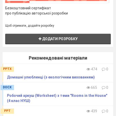
Безкоштовний сертифікат
про публікацію авторської розробки
Щоб отримати, додайте розробку
ДОДАТИ РОЗРОБКУ
Рекомендовані матеріали
PPTX
474
0
Домашні улюбленці (з екологічним вихованням)
DOCX
665
0
Робочий аркуш (Worksheet) з теми "Rooms in the House"
(4 клас НУШ)
PPT
439
0