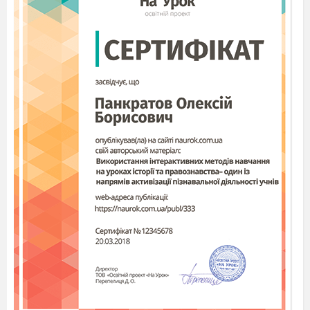
c) Rabbits;
12) Where does Betty keep her toys?
a) In the
cupboard;
b) On her bed;
c) In the toy box;