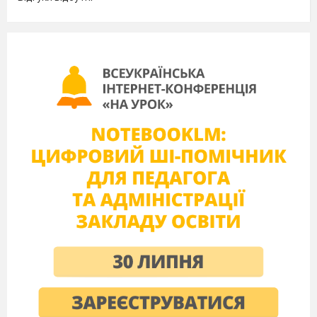
b) A spaceship and a kite;
c) A robot and a plane;
6)
Where does Jim keep his toys?
a) On the shelf;
b) Under the desk;
c) In the cupboard;
7)
What is his sister’s name?
4 a) Vicky;
b) Bettty;
c) Kate;
8) How old is Betty?
a) Eight;
b) Nine;