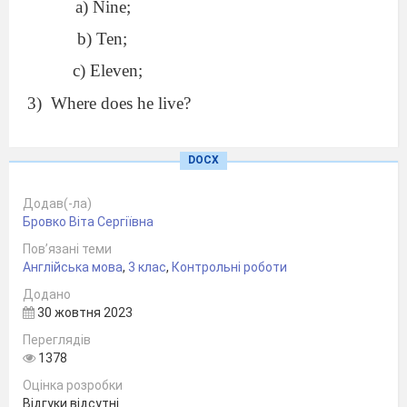
a) Nine;
b) Ten;
c) Eleven;
3)
Where does he live?
a) London;
DOCX
b) Oxford;
c) Eastbourne;
Додав(-ла)
Бровко Віта Сергіївна
4)
What does he like?
Пов’язані теми
a) Reading and playing football;
Англійська мова
,
3 клас
,
Контрольні роботи
b) Riding a bike and swimming;
Додано
30 жовтня 2023
c) Drawing and playing tennis;
Переглядів
5)
What are his favourite toys?
1378
Оцінка розробки
a) A computer and a toy truck;
Відгуки відсутні