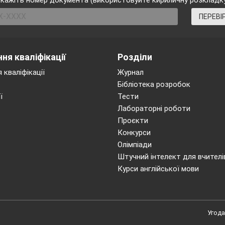
кажіть номер документа (використовуйте кириличну розкладк
ПЕРЕВІ
ня кваліфікації
Розділи
 кваліфікації
Журнал
Бібліотека розробок
ї
Тести
Лабораторні роботи
Проєкти
Конкурси
Олімпіади
Штучний інтелект для вчителі
Курси англійської мови
Угода
s, autumn, spring