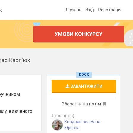
Я учень
Вхід
Реєстрація
УМОВИ КОНКУРСУ
клас Карп'юк
DOCX
ЗАВАНТАЖИТИ
дручником
Зберегти на потім
алу, вивченого
Додав(-ла)
Кондрашова Нана
Юріївна