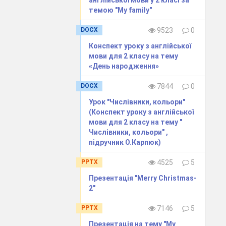
англійської мови у 2 класі за
темою "My family"
DOCX
9523
0
Конспект уроку з англійської
мови для 2 класу на тему
«День народження»
DOCX
7844
0
Урок "Числівники, кольори"
(Конспект уроку з англійської
мови для 2 класу на тему "
Числівники, кольори" ,
підручник О.Карпюк)
PPTX
4525
5
Презентація "Merry Christmas-
2"
PPTX
7146
5
Презентація на тему "My