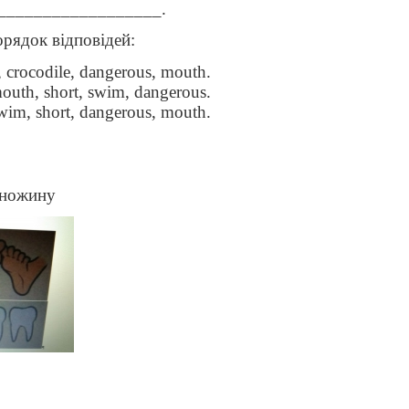
is __________________.
рядок відповідей:
, crocodile, dangerous, mouth.
mouth, short, swim, dangerous.
swim, short, dangerous, mouth.
 множину