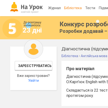
Журнал
Бібліотека
Тести
Підви
Конкурс розро
До розіграшу
залишилось:
23 дні
Розробки додавай – 
Діагностична (підсумк
Бібліотека
Англійська мова
ЗАРЕЄСТРУВАТИСЬ
Про матеріал
Вже зареєстровані?
Діагностична (підсумко
Увійти
О.Карп'юк English with 
Складається із 22 тес
протягом року.