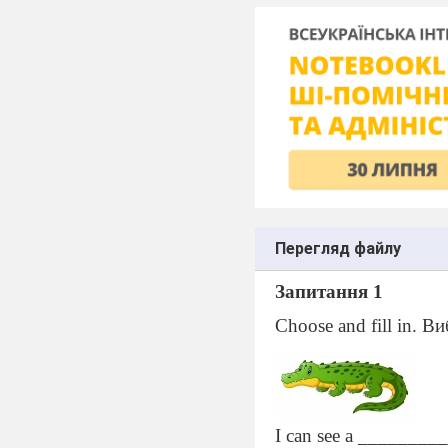
Перегляд файлу
Запитання 1
Choose and fill in. 
I can see a _________