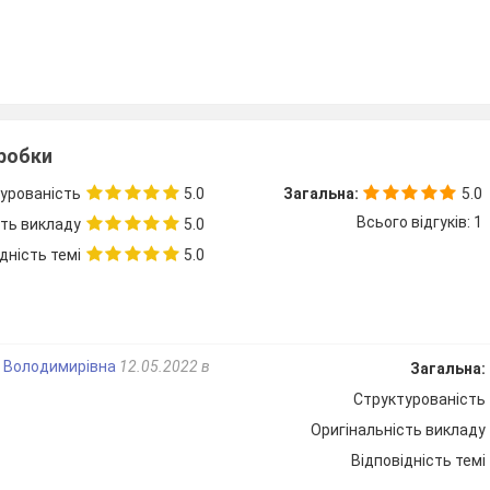
зробки
урованість
5.0
Загальна:
5.0
you have? I have ______ fingers.
Всього відгуків: 1
сть викладу
5.0
дність темі
5.0
 Володимирівна
12.05.2022 в
Загальна:
Структурованість
Оригінальність викладу
Відповідність темі