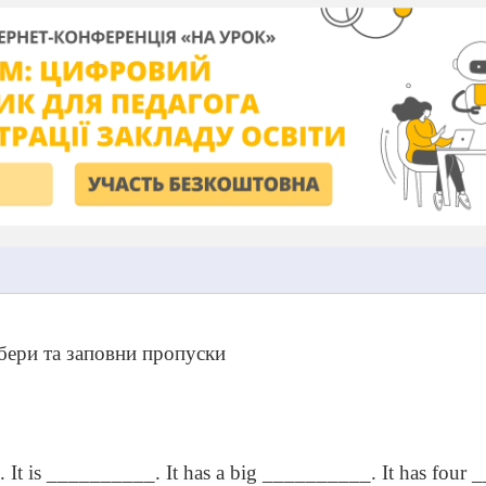
Вибери та заповни пропуски
. It is __________. It has a big __________. It has four 