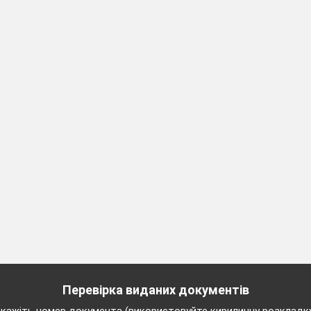
o, he does not.
Перевірка виданих документів