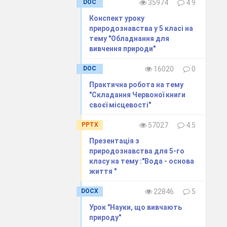
DOC
35974
4.9
Конспект уроку
природознавства у 5 класі на
тему "Обладнання для
вивчення природи"
DOC
16020
0
Практична робота на тему
"Складання Червоної книги
своєї місцевості"
PPTX
57027
4.5
Презентація з
природознавства для 5-го
класу на тему :"Вода - основа
життя "
DOCX
22846
5
Урок "Науки, що вивчають
природу"