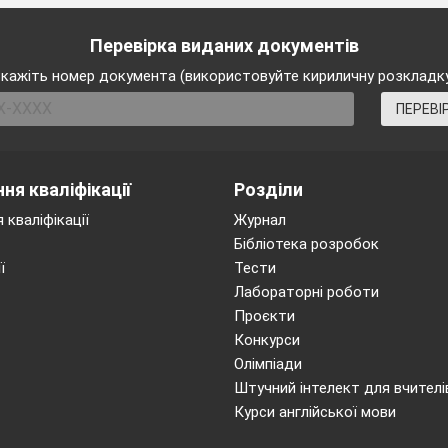
Перевірка виданих документів
кажіть номер документа (використовуйте кириличну розкладк
ПЕРЕВІ
ня кваліфікації
Розділи
 кваліфікації
Журнал
Бібліотека розробок
ї
Тести
Лабораторні роботи
Проєкти
Конкурси
Олімпіади
Штучний інтелект для вчителі
Курси англійської мови