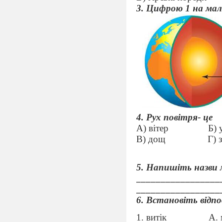
3. Цифрою 1 на ма
4. Рух повітря- це
А) вітер
Б) 
В) дощ
Г) 
5. Напишіть назви 
_________________
_________________
6. Встановіть відп
1. витік
А. 