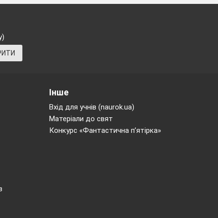
у)
РИТИ
Інше
Вхід для учнів (naurok.ua)
Матеріали до свят
Конкурс «Фантастична п’ятірка»
в