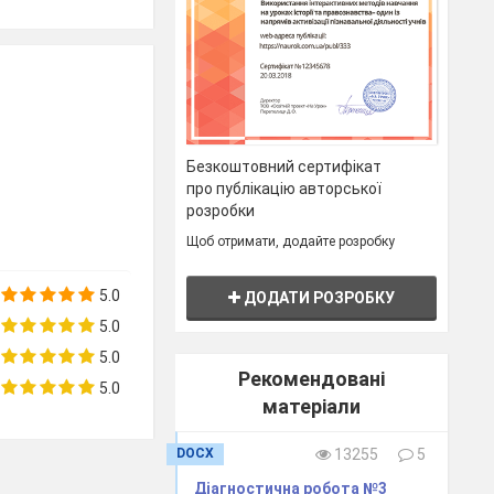
ишіть їх.
оже стискатися,
Безкоштовний сертифікат
е має запаху,
про публікацію авторської
ься у воді,
розробки
Щоб отримати, додайте розробку
____________________________________________
.
5.0
ДОДАТИ РОЗРОБКУ
5.0
5.0
Рекомендовані
5.0
матеріали
DOCX
13255
5
Діагностична робота №3
 до одного з