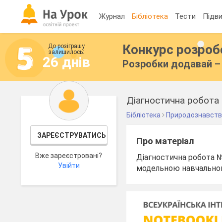
Журнал
Бібліотека
Тести
Підви
Конкурс розро
До розіграшу
залишилось:
26 днів
Розробки додавай – 
Діагностична робота 
Бібліотека
Природознавст
ЗАРЕЄСТРУВАТИСЬ
Про матеріал
Вже зареєстровані?
Діагностична робота №
Увійти
модельною навчальною 