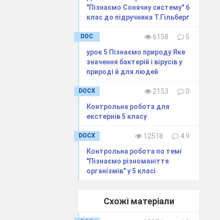
"Пізнаємо Сонячну систему" 6
клас до підручника Т.Гільберг
_
DOC
6158
5
__
урок 5 Пізнаємо природу Яке
___
значення бактерій і вірусів у
природі й для людей
DOCX
2153
0
Контрольна робота для
екстернів 5 класу
DOCX
12518
4.9
Контрольна робота по темі
"Пізнаємо різноманіття
організмів" у 5 класі
Схожі матеріали