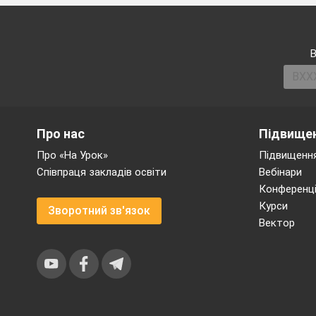
В
Про нас
Підвищен
Про «На Урок»
Підвищення
Співпраця закладів освіти
Вебінари
Конференці
Курси
Зворотний зв'язок
Вектор