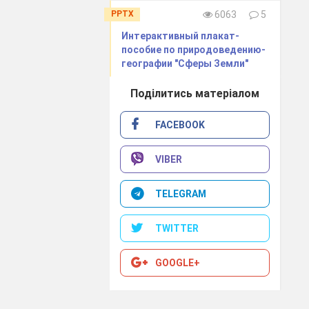
PPTX
6063
5
Интерактивный плакат-
пособие по природоведению-
географии "Сферы Земли"
Поділитись матеріалом
FACEBOOK
VIBER
TELEGRAM
TWITTER
GOOGLE+