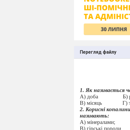
Перегляд файлу
1.
Як називається
ч
А) доба
Б) 
В) місяць
Г)
2. Корисні копалин
називають:
А) мінералами;
В) гірські породи