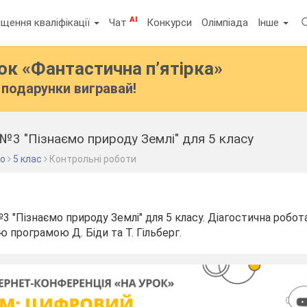
AI
щення кваліфікації
Чат
Конкурси
Олімпіада
Інше
бок
«Фантастична п’ятірка»
подарунки вигравай!
№3 "Пізнаємо природу Землі" для 5 класу
во
5 клас
Контрольні роботи
3 "Пізнаємо природу Землі" для 5 класу. Діагостична робот
програмою Д. Біди та Т. Гільберг.