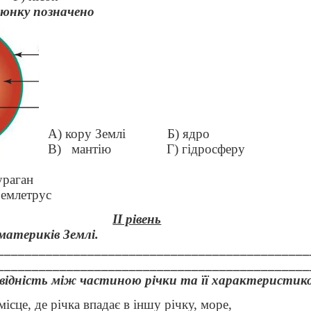
люнку позначено
А) кору Землі
Б) ядро
В)
мантію
Г) гідросферу
ураган
землетрус
II рівень
материків Землі.
_____________________________________________
_____________________________________________
овідність між частиною річки та її характеристик
місце, де річка впадає в іншу річку, море,