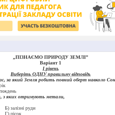
„ПІЗНАЄМО ПРИРОДУ ЗЕМЛІ”
Варіант 1
I рівень
Виберіть ОДНУ правильну відповідь
ас, за який Земля робить повний оберт навколо Со
рік
 тиждень
и, з яких отримують метали,
Б) залізні руди
Г) пісок