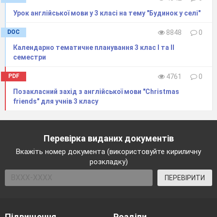
Урок англійської мови у 3 класі на тему "Будинок у селі"
DOC
8848
0
Календарно тематичне планування 3 клас І та ІІ
семестри
PDF
4761
0
Позакласний захід з англійської мови "Christmas
friends" для учнів 3 класу
Перевірка виданих документів
Вкажіть номер документа (використовуйте кириличну
розкладку)
ПЕРЕВІРИТИ
Підвищення
Розділи