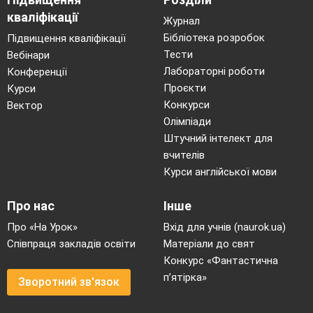
кваліфікації
Журнал
Бібліотека розробок
Підвищення кваліфікації
Тести
Вебінари
Лабораторні роботи
Конференції
Проєкти
Курси
Конкурси
Вектор
Олімпіади
Штучний інтелект для
вчителів
Курси англійської мови
Про нас
Інше
Про «На Урок»
Вхід для учнів (naurok.ua)
Співпраця закладів освіти
Матеріали до свят
Конкурс «Фантастична
п’ятірка»
Зворотний зв'язок