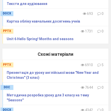
Тексти для аудіювання
DOCX
693
0
Картка обліку навчальних досягнень учнів
PPTX
1731
0
Unit 6 Hello Spring! Months and seasons
Схожі матеріали
PPTX
6910
5
Презентація до уроку англійської мови "New Year and
Christmas" (3 клас)
DOC
7644
0
Методична розробка уроку для 3 класу на тему
"Seasons"
DOCX
4342
0