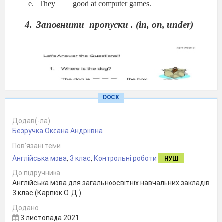
They ____good at computer games.
Заповнити пропуски . (in, on, under)
DOCX
Додав(-ла)
Безручка Оксана Андріївна
Пов’язані теми
Англійська мова
,
3 клас
,
Контрольні роботи
НУШ
До підручника
Англійська мова для загальноосвітніх навчальних закладів
3 клас (Карпюк О. Д.)
Доповнити речення.
My favourite toy is ________________________
Додано
My favourite colour is ______________________
3 листопада 2021