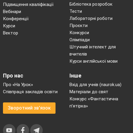
Бібліотека розробок
Підвищення кваліфікації
Тести
Вебінари
Лабораторні роботи
Конференції
Проєкти
Курси
Конкурси
Вектор
Олімпіади
Штучний інтелект для
вчителів
Курси англійської мови
Про нас
Інше
Про «На Урок»
Вхід для учнів (naurok.ua)
Співпраця закладів освіти
Матеріали до свят
Конкурс «Фантастична
п’ятірка»
Зворотний зв'язок