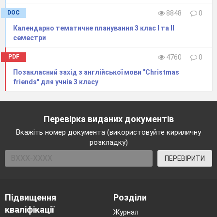
DOC
8848
0
Календарно тематичне планування 3 клас І та ІІ
семестри
PDF
4760
0
Позакласний захід з англійської мови "Christmas
friends" для учнів 3 класу
Перевірка виданих документів
Вкажіть номер документа (використовуйте кириличну
розкладку)
ПЕРЕВІРИТИ
Підвищення
Розділи
кваліфікації
Журнал