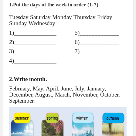
1.Put the days of the week in order (1-7).
Tuesday Saturday Monday Thursday Friday
Sunday Wednesday
1)______________
5)_____________
2
)______________
6)_____________
3)______________
7)_____________
4)______________
2.Write month.
February, May, April, June, July, January,
December, August, March, November, October,
September.