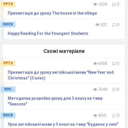
PPTX
1034
5
Презентація до уроку The house in the village
DOCX
532
0
Happy Reading For the Youngest Students
Схожі матеріали
PPTX
6908
5
Презентація до уроку англійської мови "New Year and
Christmas" (3 клас)
DOC
7644
0
Методична розробка уроку для 3 класу на тему
"Seasons"
DOCX
4341
0
Урок англійської мови у 3 класі на тему "Будинок у селі"