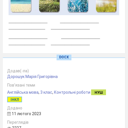
_________________
_________________
________________
_________________
_________________
_________________
________________
_________________
_________________
_________________
DOCX
________________
_________________
Додав(-ла)
Дорошук Марія Григорівна
3. Write in or on.
Пов’язані теми
1)
____ Tuesday
7)
____ April
Англійська мова
,
3 клас
,
Контрольні роботи
НУШ
2)
____ Saturday
8) ____ October
ІНКЛ
3) ____
June
9)
____ Monday
Додано
11 лютого 2023
4)
____ Sunday
10)
____
January
Переглядів
5)
____ Friday
11) ____ March