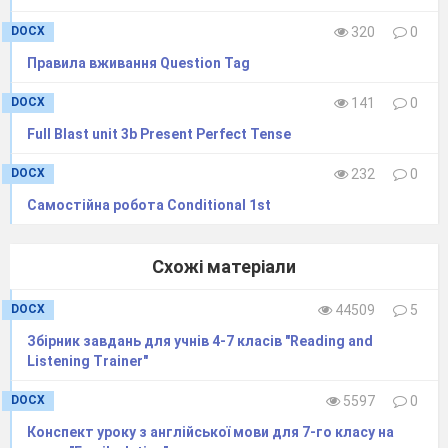
Лексика — до 3 балів
DOCX
320
0
Правила вживання Question Tag
Орфографія — до 3 балів
DOCX
141
0
Рефлексія:
Діагностувальна робота (або комплексна
Full Blast unit 3b Present Perfect Tense
контрольна робота за 2, 3, 4 групою
DOCX
232
0
результатів) допоможе виявити
Самостійна робота Conditional 1st
прогалини у лексичному та
граматичному матеріалах (Past
Continuous, Past Simple, Present Perfect,
Схожі матеріали
Present Passive Voice, Past Passive Voice), у
DOCX
44509
5
писемному мовленні (орфографія,
синтаксис, лексична насиченість) та в
Збірник завдань для учнів 4-7 класів "Reading and
Listening Trainer"
розумінні прочитаного.
DOCX
5597
0
Конспект уроку з англійської мови для 7-го класу на