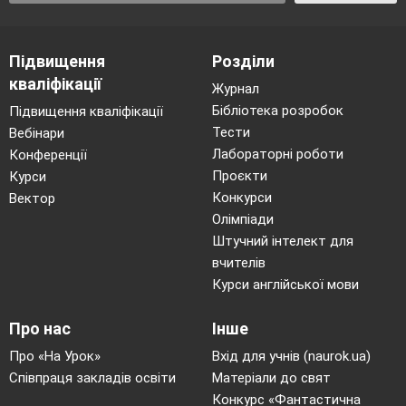
Підвищення
Розділи
кваліфікації
Журнал
Бібліотека розробок
Підвищення кваліфікації
Тести
Вебінари
Лабораторні роботи
Конференції
Проєкти
Курси
Конкурси
Вектор
Олімпіади
Штучний інтелект для
вчителів
Курси англійської мови
Про нас
Інше
Про «На Урок»
Вхід для учнів (naurok.ua)
Співпраця закладів освіти
Матеріали до свят
Конкурс «Фантастична