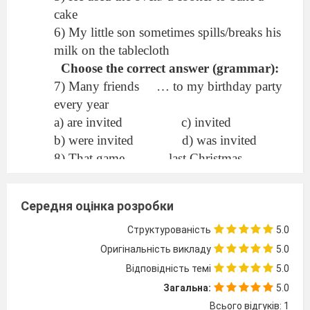
cake
6) My little son sometimes spills/breaks his
milk on the tablecloth
Choose the correct answer (grammar):
7) Many friends
… to my birthday party
every year
a) are invited
c) invited
b) were invited
d) was invited
8) That game…
last Christmas
a) were played
c) played
b) was played
d) is played
Середня оцінка розробки
9)
They… this film today
a) has seen
c) have seen
Структурованість
5.0
b) are seen
d) was seen
Оригінальність викладу
5.0
10) He … the restaurant yet.
Відповідність темі
5.0
a) hasn’t visited
c) haven’t visited
Загальна:
5.0
b) has visited
d) visited
Всього відгуків: 1