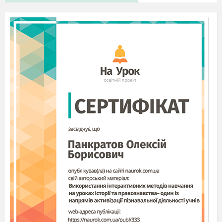
work
III Writing
Task:
Write a short email to your friend (10–12
sentences) about your favourite holiday. You
can use these questions as prompts:
What is your favourite holiday?
When do we celebrate it?
How do you prepare for it?
How do you celebrate it?
Why do you like it?