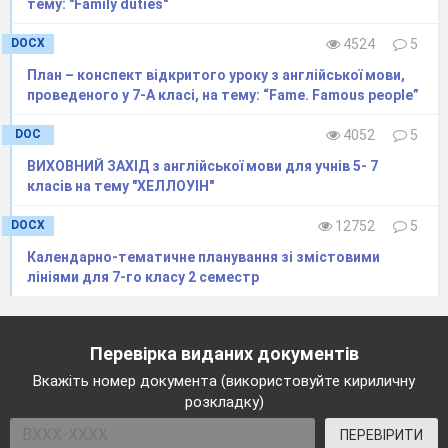
тему: "Family duties"
DOCX
4524
5
План – конспект відкритого уроку з англійської мови,
проведеного у 7-А класі, на тему: “Fame. Famous people”
DOC
4052
5
ВИХОВНИЙ ЗАХІД з англійської мови для учнів 5- 7
класів на тему "ХЕЛЛОУІН"
DOCX
12752
5
Календарно-тематичне планування зі змістовими
лініями для 7-го класу 2 семестр
Перевірка виданих документів
Вкажіть номер документа (використовуйте кириличну
розкладку)
ПЕРЕВІРИТИ