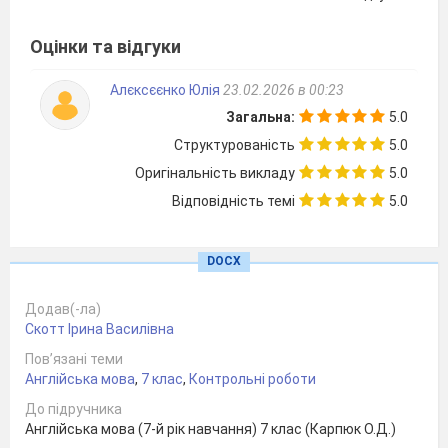
11) Who… the room last week?
a) has cleaned
c) cleaned
Оцінки та відгуки
b) have cleaned
d) was cleaned
12) We … our dog for an hour yesterday
Алєксєєнко Юлія
23.02.2026 в 00:23
a) did walk
c) walked
Загальна:
5.0
b) was walking
d) were walking
Структурованість
5.0
Оригінальність викладу
5.0
II Reading
Відповідність темі
5.0
Task: Read the text and choose the correct
DOCX
answer (a, b or
c).
Додав(-ла)
Text:
Скотт Ірина Василівна
Пов’язані теми
Our world differs in many ways, including
Англійська мова
,
7 клас
,
Контрольні роботи
holidays and traditions. For example, many
До підручника
people in the world celebrate Christmas on 25
th
Англійська мова (7-й рік навчання) 7 клас (Карпюк О.Д.)
December. They usually decorate their houses or