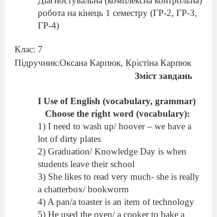
Діагностувальна (комплексна контрольна)
робота на кінець 1 семестру (ГР-2, ГР-3,
ГР-4)
Клас: 7
Підручник:Оксана Карпюк, Крістіна Карпюк
Зміст завдань
I Use of English (vocabulary, grammar)
Choose the right word (vocabulary):
1) I need to wash up/ hoover – we have a
lot of dirty plates
2) Graduation/ Knowledge Day is when
students leave their school
3) She likes to read very much- she is really
a chatterbox/ bookworm
4) A pan/a toaster is an item of technology
5) He used the oven/ a cooker to bake a