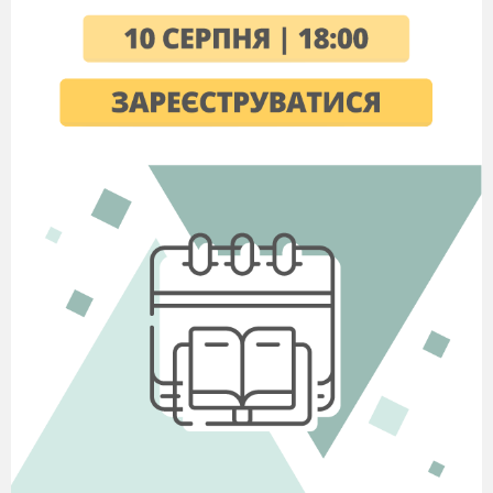
Statements:
1.Our world is about different holidays
and…
a) cuisines
b) dreams
c) traditions
2. In some countries on Christmas Day
people put…
a) Christmas lights
b) a Christmas tree
c)
presents near a Christmas tree
3. On St. Nicholas Day, people…
a) have parties
b)give each other
presents
c) play games
4.
St. Valentine’s Day is celebration of …
a) humour
b) love
с) hopes
5) On this day some couples go to …
a) a theatre
b) a church
c) a cafe
6) Each holiday gives us chance...
a) to get money
b) to be together
c) to