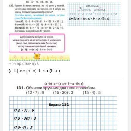
Номер слайду 6
(a· b) :c = (a : c) · b = a ·(b : c)