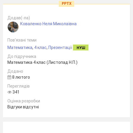
PPTX
Додав(-ла)
Коваленко Неля Миколаївна
Пов’язані теми
Математика
,
4 клас
,
Презентації
НУШ
До підручника
Математика 4 клас (Листопад Н.П.)
Додано
8 лютого
Переглядів
341
Оцінка розробки
Відгуки відсутні