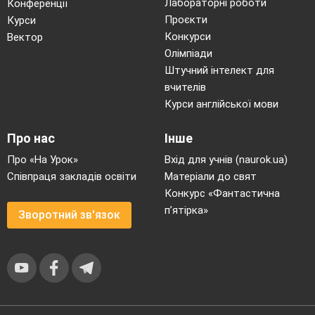
Лабораторні роботи
Конференції
Проєкти
Курси
Конкурси
Вектор
Олімпіади
Штучний інтелект для
вчителів
Курси англійської мови
Про нас
Інше
Про «На Урок»
Вхід для учнів (naurok.ua)
Співпраця закладів освіти
Матеріали до свят
Конкурс «Фантастична
п’ятірка»
Зворотний зв'язок