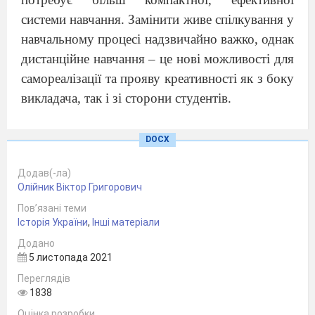
системи навчання. Замінити живе спілкування у
навчальному процесі надзвичайно важко, однак
дистанційне навчання – це нові можливості для
самореалізації та прояву креативності як з боку
викладача, так і зі сторони студентів.
Організовуючи дистанційне навчання
DOCX
історії, прагнемо синхронізувати вивчення
історії України та всесвітньої історії. У
Додав(-ла)
студентів повинні сформуватися розуміння
Олійник Віктор Григорович
і
вміння інтерпретувати історичний розвиток
Пов’язані теми
України та інших держав як цілісну систему
Історія України
,
Інші матеріали
світового культурного, економічного,
Додано
5 листопада 2021
соціального та політичного простору,
Переглядів
пояснювати взаємодію української та світової
1838
історії, виокремлювати й
аналізувати історичні
Оцінка розробки