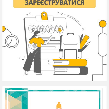
повідомлення нового матеріалу; уточнювальні
запитання; коментарі до виконаних робіт тощо.
Простір для організації дистанційного
навчання забезпечує такі функції: проведення
онлайн-занять; доступ до різноманітних
електронних навчальних матеріалів; отримання
робіт студентів (тести чи виконані практичні
завдання); оцінювання та зворотний зв’язок
щодо виконаних робіт.
Вивчення історії не може обійтися без
звернення до історії рідного краю. Студенти
повинні розуміти не лише загальні історичні
процеси, а й
уміти аналізувати їх.
Запропонована нами модель вивчення історії
рідного краю має такий вигляд: