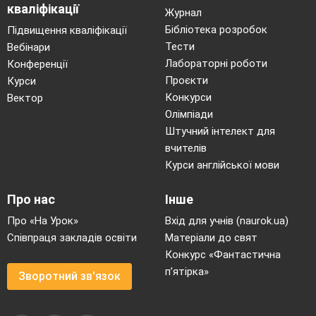
кваліфікації
аудіофайли, надіслані на пошту викладача.
Журнал
Результати оцінювання навчальних досягнень
Бібліотека розробок
Підвищення кваліфікації
Тести
Вебінари
повідомляємо студентам в
індивідуальному
Лабораторні роботи
Конференції
порядку шляхом використання одного із
Проєкти
Курси
засобів зв’язку: електронної пошти, sмs-
Конкурси
Вектор
повідомлень, повідомлень в
одному
Олімпіади
з
месенджерів. Не практикуємо оприлюднення
Штучний інтелект для
списку оцінок для всієї навчальної групи. Під
вчителів
Курси англійської мови
час контролю та оцінювання обов’язково
зважаємо на загальний досвід дистанційного
Про нас
Інше
навчання, а також на технічні проблеми, які
Про «На Урок»
Вхід для учнів (naurok.ua)
можуть виникати під час виконання завдань.
Співпраця закладів освіти
Матеріали до свят
Тому надаємо студентам більше спроб і
часу на
Конкурс «Фантастична
виконання контрольних завдань.
п’ятірка»
Зворотний зв'язок
ВИСНОВКИ