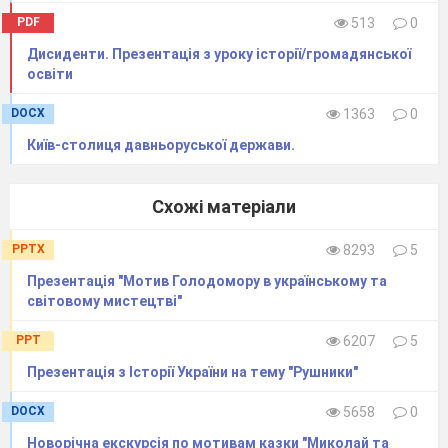
передбачених навчальною програмою.
PDF
513
0
Студенти опрацьовують параграфи підручника,
Дисиденти. Презентація з уроку історії/громадянської
пишуть конспекти, есе і надсилають на
освіти
електронну пошту викладача. Після закінчення
певної теми проводимо тематичне оцінювання
DOCX
1363
0
шляхом тестування. Тести складаються
Київ-столиця давньоруської держави.
викладачем, або використовуються на
платформі «На урок».
Схожі матеріали
Завдання студентів контролюються
PPTX
8293
5
через будь-який месенджер, що має
Презентація "Мотив Голодомору в українському та
відеозв’язок (Zoom, Meet тощо). Студенти та їх
світовому мистецтві"
батьки хочуть бачити результати своїх
PPT
6207
5
досягнень. Основною метою оцінювання
Презентація з Історії України на тему "Рушники"
студентів в
умовах дистанційного навчання
є
перевірка, контроль та забезпечення
DOCX
5658
0
зворотного зв’язку викладача з
студентом.
Новорічна екскурсія по мотивам казки "Миколай та