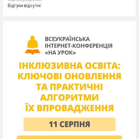
виклики, з
якими стикалися держави, народи,
Відгуки відсутні
нації й
люди впродовж XX і
на початку XXI
ст.
Загалом курс історії України та всесвітньої
історії спрямовано на реалізацію засад
компетентнісно-орієнтованого навчання історії,
зокрема розвиток критичного мислення
і
творчих здібностей студентів. Організація
навчання історії на І курсі навчального закладу
зорієнтована на усвідомлення студентами
сутності змісту основних процесів, явищ та
подій в
обох курсах історії XX–ХХІ сторічь.
В ході дистанційного навчання прагнемо
створити таку комунікаційну структуру, яка
була б гнучкою. Дистанційне навчання історії
передбачає кілька типів взаємодій з різними
цілями: оперативне інформування;