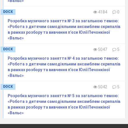
«Вальс»
DOCX
4184
0
Розробка музичного заняття № 3 за загальною темою:
«Робота з дитячим самодіяльним ансамблем скрипалів
в рамках розбору та вивчення п’єси Юлії Печонкіної
«Вальс»
DOCX
5047
5
Розробка музичного заняття № 4 за загальною темою:
«Робота з дитячим самодіяльним ансамблем скрипалів
в рамках розбору та вивчення п’єси Юлії Печонкіної
«Вальс»
Правила екологічної гри
DOCX
5042
5
«Сміття сортуй – планету
Розробка музичного заняття № 5 за загальною темою:
«Робота з дитячим самодіяльним ансамблем скрипалів
врятуй».
в рамках розбору та вивчення п’єси Юлії Печонкіної
«Вальс»
У грі 150 зображень та 30 карток. На
кожній ігровій картці зображено 5 різних
предметів. Всі картки різні, але на будь-яких