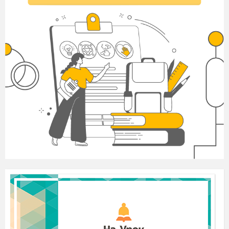
інструкцією по сортуванню та про типи
вторинної сировини.
Виріж карточки та, граючи, сортуй.
Інструкція по сортуванню сміття
Існує 2 головних принципи сортування:
1. Ємності для сміття повинні бути сухими
і чистими.
2. Всю тару слід дуже щільно стискати.
Усю вторсировину прийнято поділяти на
такі
види
:
•
Макулатура
. Сюди відносять книжки,
часописи з газетами, паперове пакування тощо.
Для того, аби зекономити простір, картонні та
паперові вироби потрібно зробити
максимально плоскими, а потім скласти у
паперовий пакет або ж зв’язати шнурком.
Макулатурою не вважається
:
квитанції,
коробки від сигарет, tetra pak, продукти,
які
вже проходили переробку раніше, різна
забруднена та волога паперова сировина.