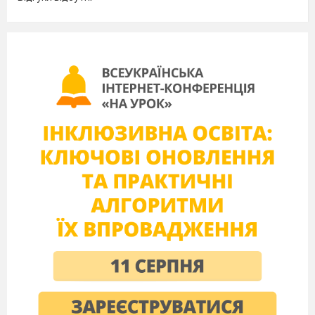
це цінні вторинні ресурси, які після
переробки можуть стати корисними
речами.
Проблема утилізації відходів потребує
участі з боку держави, проте кожен сьогодні
може
почати з себе, а для цього потрібно
правильно навчитися сортувати сміття.
Отож, пропонуємо тобі гру
“
Сміття сортуй
– планету врятуй
”
, щоб процес навчання
сортуванню відходів був пізнавальним і
цікавим.
Мета гри:
вчити дітей правильно
сортувати сміття в залежності від матеріалу,
виробляти звичку раціонально та правильно
утилізувати відходи; розвивати мислення,
мовлення, пам’ять; виховувати екосвідомість
дітей, любов до своєї рідної країни, прагнення
бачити її чистою і квітучою.
Формат для друку:
папір А4, щільність
від 130 г/м, кольоровий друк. Ознайомся з