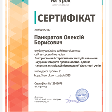
•
Tetra Pak
– це багатошарові упакування з
поліетилену, картону чи фольги. Пакування
слід ретельно вимити зсередини та стиснути.
•
Поліетилен
: пакети для продуктів,
рукавички, стрейч-плівка. Ущільніть поліетилен
та складіть у такий же пакет.
•
Пластик
. Всього існує сім різновидів
пластику, 5 з них підпадають під переробку.
Аби зрозуміти, до якого типу належить
пластикова річ, слід подивитись на маркування.
Там ви побачите трикутник з цифрою від
одного до семи, інколи в маркуванні
зустрічаються тільки букви. Якщо маркування
немає, або ви побачили на ньому цифри
7
або
3
– такі предмети
не підлягають переробці
.
•
Метал
: консервні банки, кришечки, інші
предмети з металу. Їх потрібно відчистити від
бруду та добре утрамбувати.
•
Скло
: пляшечки від лікарських та
косметичних засобів, питва і т.д. Бите скло