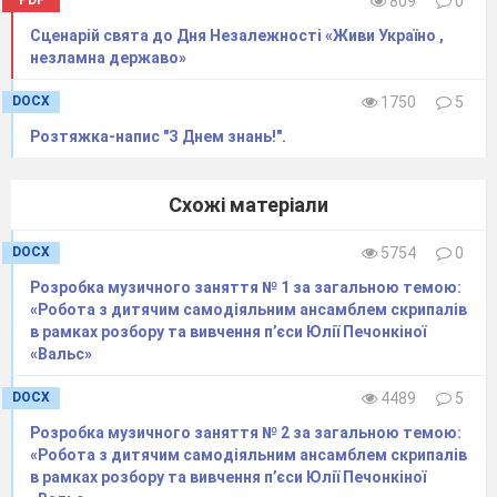
PDF
809
0
благодійний фонд.
Сценарій свята до Дня Незалежності «Живи Україно ,
Вітаємо! Ти вмієш сортувати сміття і
незламна державо»
знаєш, як зберегти природу!
DOCX
1750
5
Розтяжка-напис "З Днем знань!".
Схожі матеріали
DOCX
5754
0
Розробка музичного заняття № 1 за загальною темою:
«Робота з дитячим самодіяльним ансамблем скрипалів
в рамках розбору та вивчення п’єси Юлії Печонкіної
«Вальс»
DOCX
4489
5
Розробка музичного заняття № 2 за загальною темою:
«Робота з дитячим самодіяльним ансамблем скрипалів
в рамках розбору та вивчення п’єси Юлії Печонкіної