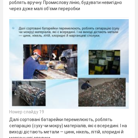
роблять вручну. Промислову лінію, будувати невигідно
через дуже малі об’єми переробки
Номер слайду 19
Далі сортовані батарейки перемелюють, роблять
сепарацію (суху чи мокру) матеріалів, які є всередині. І на
виході дістають метали — цинк, нікель, літій, хлоридні й