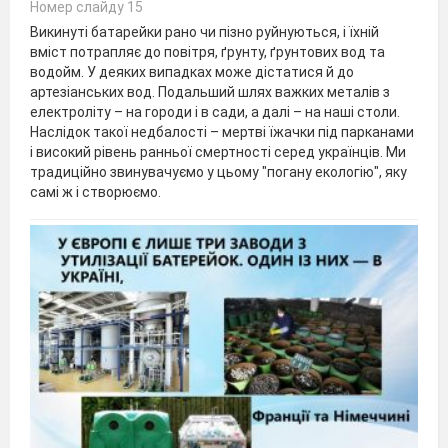
Номер слайду 15
Викинуті батарейки рано чи пізно руйнуються, і їхній
вміст потрапляє до повітря, ґрунту, ґрунтових вод та
водойм. У деяких випадках може дістатися й до
артезіанських вод. Подальший шлях важких металів з
електроліту – на городи і в сади, а далі – на наші столи.
Наслідок такої недбалості – мертві їжачки під парканами
і високий рівень ранньої смертності серед українців. Ми
традиційно звинувачуємо у цьому "погану екологію", яку
самі ж і створюємо.