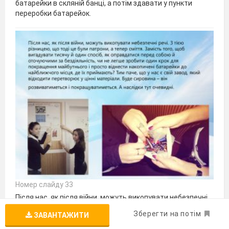
батарейки в скляній банці, а потім здавати у пункти
переробки батарейок.
Номер слайду 33
Після нас, як після війни, можуть викопувати небезпечні
речі. З тією різницею, що тоді це були патрони, а тепер
Зберегти на потім
ЗАВАНТАЖИТИ
сміття. Замість того, щоб вигадувати тисячу й один
спосіб, як оправдатися перед собою й оточуючими за