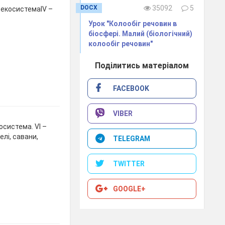
DOCX
35092
5
а екосистемаІV –
Урок "Колообіг речовин в
біосфері. Малий (біологічний)
колообіг речовин"
Поділитись матеріалом
FACEBOOK
VIBER
осистема. VІ –
елі, савани,
TELEGRAM
TWITTER
GOOGLE+