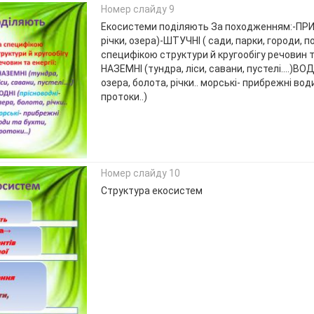
Номер слайду 9
Екосистеми поділяють За походженням:-ПРИ
річки, озера)-ШТУЧНІ ( сади, парки, городи, п
специфікою структури й кругообігу речовин та
НАЗЕМНІ (тундра, ліси, савани, пустелі….)ВОД
озера, болота, річки.. морські- прибрежні вод
протоки..)
Номер слайду 10
Структура екосистем