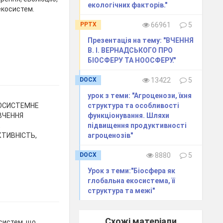
екологічних факторів."
екосистем.
PPTX
66961
5
Презентація на тему: "ВЧЕННЯ
В. І. ВЕРНАДСЬКОГО ПРО
БІОСФЕРУ ТА НООСФЕРУ."
DOCX
13422
5
урок з теми: "Агроценози, їхня
структура та особливості
КОСИСТЕМНЕ
функціонування. Шляхи
ВЧЕННЯ
підвищення продуктивності
,
агроценозів"
КТИВНІСТЬ,
DOCX
8880
5
Урок з теми:"Біосфера як
глобальна екосистема, її
структура та межі"
Схожі матеріали
систем, що