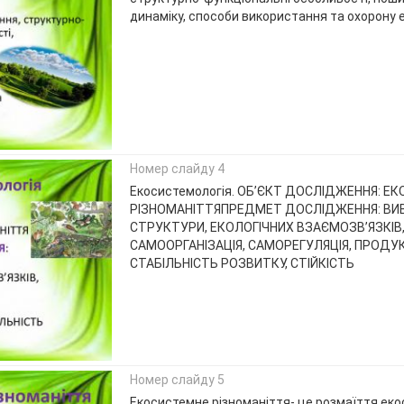
динаміку, способи використання та охорону 
Номер слайду 4
Екосистемологія. ОБ’ЄКТ ДОСЛІДЖЕННЯ: Е
РІЗНОМАНІТТЯПРЕДМЕТ ДОСЛІДЖЕННЯ: ВИ
СТРУКТУРИ, ЕКОЛОГІЧНИХ ВЗАЄМОЗВ’ЯЗКІВ
САМООРГАНІЗАЦІЯ, САМОРЕГУЛЯЦІЯ, ПРОДУ
СТАБІЛЬНІСТЬ РОЗВИТКУ, СТІЙКІСТЬ
Номер слайду 5
Екосистемне різноманіття- це розмаїття еко