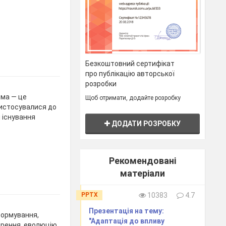
Безкоштовний сертифікат
про публікацію авторської
розробки
ема — це
Щоб отримати, додайте розробку
пристосувалися до
 існування
ДОДАТИ РОЗРОБКУ
Рекомендовані
матеріали
PPTX
10383
4.7
Презентація на тему:
формування,
"Адаптація до впливу
ирення, еволюцію,