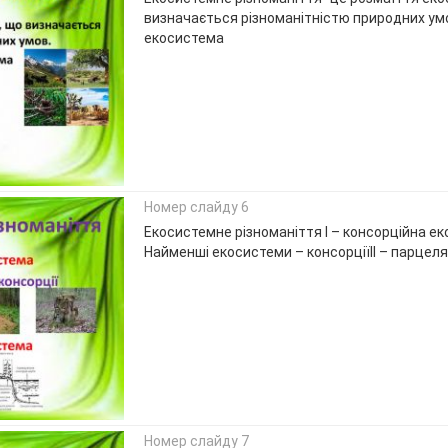
визначається різноманітністю природних умо
екосистема
Номер слайду 6
Екосистемне різноманіття І – консорційна е
Найменші екосистеми – консорціїІІ – парцел
Номер слайду 7