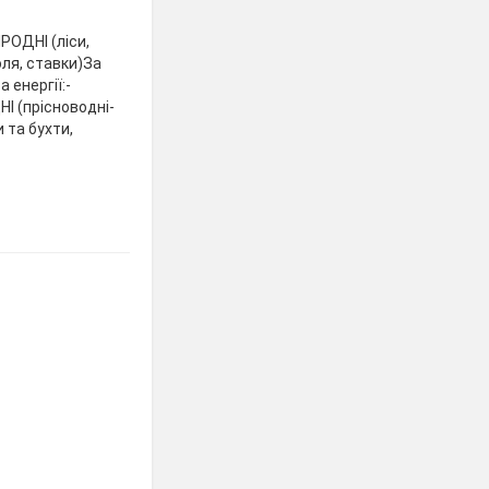
РОДНІ (ліси,
оля, ставки)За
 енергії:-
НІ (прісноводні-
и та бухти,