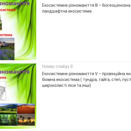
Екосистемне різноманіття ІІІ – біогеоценозн
ландшафтна екосистема
Номер слайду 8
Екосистемне різноманіття V – провінційна ек
біомна екосистема ( тундра, тайга, степ, пуст
широколисті ліси та інші)