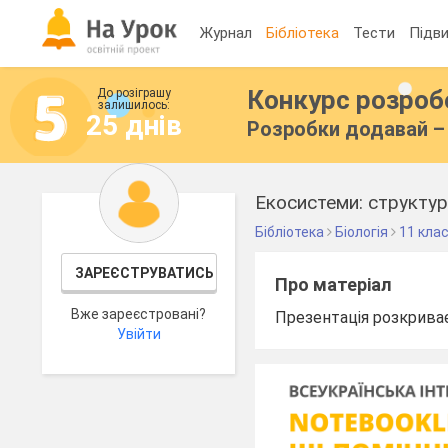
Журнал
Бібліотека
Тести
Підви
Конкурс розро
До розіграшу
залишилось:
25 днів
Розробки додавай – 
Екосистеми: структур
Бібліотека
Біологія
11 кла
ЗАРЕЄСТРУВАТИСЬ
Про матеріал
Вже зареєстровані?
Презентація розкриває
Увійти