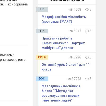
в.І – консорційна
ZIP
4008
5
Модифікаційна мінливість
(програма SMART)
ZIP
5847
5
Практична робота
Тема"Генетика" - Портрет
майбутньої дитини
косистема.
PPTX
5226
5
ярна екосистема
Останній урок біології для 11
класу
DOC
87773
5
Методичний посібник з
біології "Методика
розв'язування типових
генетичних задач"