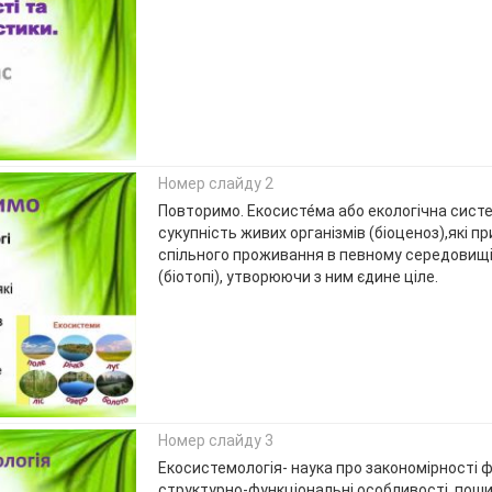
Номер слайду 2
Повторимо. Екосисте́ма або екологічна сист
сукупність живих організмів (біоценоз),які 
спільного проживання в певному середовищі
(біотопі), утворюючи з ним єдине ціле.
Номер слайду 3
Екосистемологія- наука про закономірності 
структурно-функціональні особливості, пош