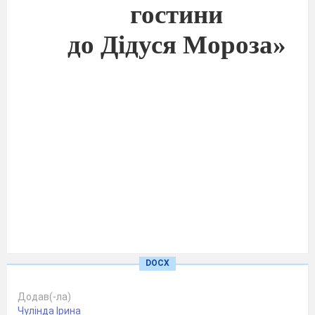
гостини
до Дідуся Мороза»
DOCX
Підготувала
учитель початкових класів
Додав(-ла)
Кучинівської ЗОШ І-ІІІ ст.
Чулінда Ірина