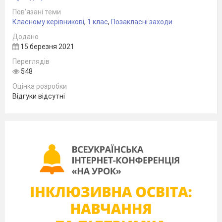
Чулінда Ірина Миколаївна
Пов’язані теми
Класному керівникові
,
1 клас
,
Позакласні заходи
Додано
15 березня 2021
Переглядів
Тема.
Всією родиною на гостини до
548
Дідуся Мороза.
Оцінка розробки
Мета.
Згуртовувати родину, виховувати
Відгуки відсутні
взаємоповагу у батьків і дітей.
Обладнання.
Костюми
Діда Мороза,
Снігуроньки, Баби-Яги, подарунки для
дітей, гітара, матеріали для проведення
ігор, лопата, сірники.
(Під час Новорічних свят на зимових
канікулах, коли природа вкрита
пухнастою сніговою ковдрою, що
виблискує всіма барвами веселки на
сонечку, діти разом з батьками і
вчителем їдуть до лісу.
Напередодні батьки вибирають