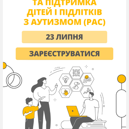
затишну галявину у сосновому лісі, де в
день свята запалять вогнище, а на
маленьких соснах розвісять подарунки.
Дід Мороз та Снігуронька
зустрічатимуть дітей. Колориту святу
додасть образ Баби-Яги, яка
допомагатиме у проведенні свята. Всі
ролі виконують батьки або хтось із
родичів учнів.
Діти з батьками та вчителем
приїжджають до зимового лісу, де вже
горить багаття. Із-за ялинки виходять
Дід Мороз і Снігуронька.)