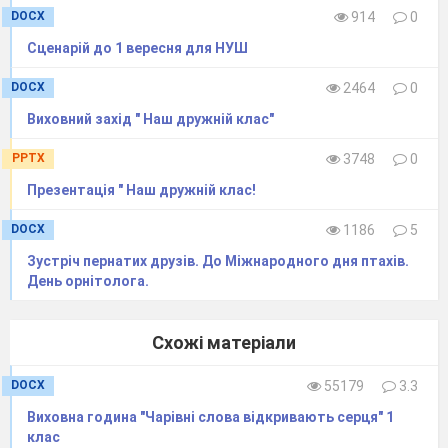
По лісу гупу-гупу.
DOCX
914
0
(Говорить.)
Сценарій до 1 вересня для НУШ
Я діток забираю,
У торбу всіх до одного
DOCX
2464
0
Я зараз поскладаю!
Дід Мороз.
О, прийшла нечиста сила!
Виховний захід " Наш дружній клас"
Крику й гаму наробила.
PPTX
3748
0
Ану діток не лякай
Та хутчіш від нас тікай!
Презентація " Наш дружній клас!
А то зараз доженемо
Й саму в торбу покладемо,
DOCX
1186
5
Закрутимо-зав’яжемо
Зустріч пернатих друзів. До Міжнародного дня птахів.
І в зоопарку дітям покажемо.
День орнітолога.
Баба-Яга.
Що? Та я вас усіх зараз
похапаю,
В хатці на курячій нозі позачиняю.
Схожі матеріали
Дід Мороз.
Ану швидко торбу кидай,
Та дітей нам не лякай!
DOCX
55179
3.3
Вони в гості завітали.
Виховна година "Чарівні слова відкривають серця" 1
Краще – з святом привітай!
клас