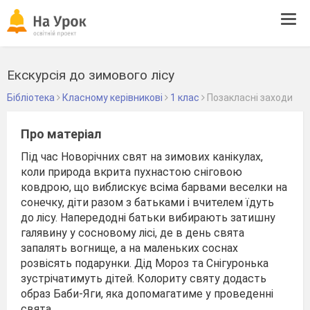
Tog
navi
Екскурсія до зимового лісу
Бібліотека
Класному керівникові
1 клас
Позакласні заходи
Про матеріал
Під час Новорічних свят на зимових канікулах,
коли природа вкрита пухнастою сніговою
ковдрою, що виблискує всіма барвами веселки на
сонечку, діти разом з батьками і вчителем їдуть
до лісу. Напередодні батьки вибирають затишну
галявину у сосновому лісі, де в день свята
запалять вогнище, а на маленьких соснах
розвісять подарунки. Дід Мороз та Снігуронька
зустрічатимуть дітей. Колориту святу додасть
образ Баби-Яги, яка допомагатиме у проведенні
свята.