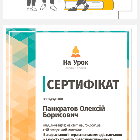
Дід Мороз.
Кому це взимку тут не
спиться,
Морозу й снігу не боїться?
Снігуронька.
То може звір який чи
птах,
Чи білки грають на гілках?
Дід Мороз.
Снігуронько, це не птахи.
Тут сани, коні, дітлахи.
Ходи сюди мерщій, дивись.
Не перший клас це спорядивсь?
До лісу дуже швидко мчав,
До нас у гості завітав?
Снігуронька.
Здрастуйте, дівчата!
Дід Мороз.
Здрастуйте, хлоп’ята!
Це приїхав перший клас?
Не забули ви про нас?