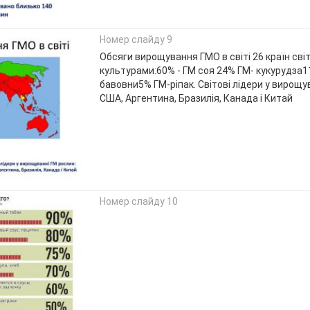
Номер слайду 9
Обсяги вирощування ГМО в світі 26 країн світ
культурами:60% - ГМ соя 24% ГМ- кукурудза1
бавовни5% ГМ-ріпак. Світові лідери у вирощу
США, Аргентина, Бразилія, Канада і Китай
Номер слайду 10