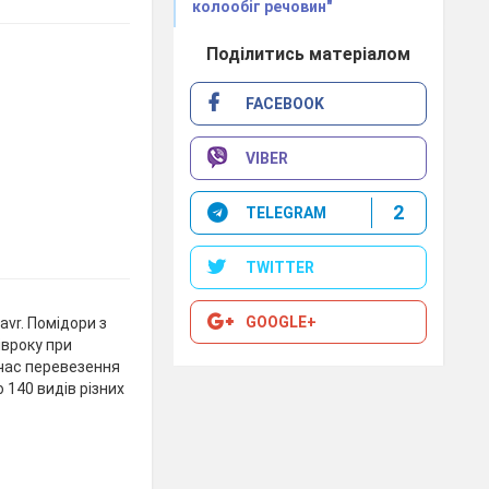
колообіг речовин"
Поділитись матеріалом
FACEBOOK
VIBER
2
TELEGRAM
TWITTER
GOOGLE+
Savr. Помідори з
івроку при
 час перевезення
140 видів різних