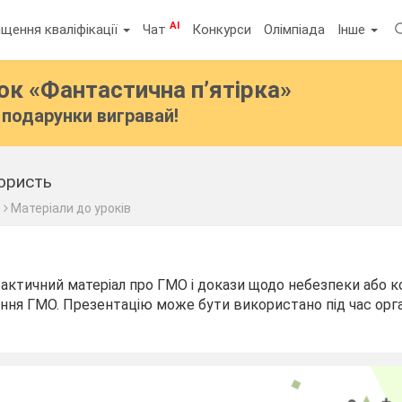
AI
щення кваліфікації
Чат
Конкурси
Олімпіада
Інше
бок
«Фантастична п’ятірка»
подарунки вигравай!
користь
с
Матеріали до уроків
актичний матеріал про ГМО і докази щодо небезпеки або к
ння ГМО. Презентацію може бути використано під час орган