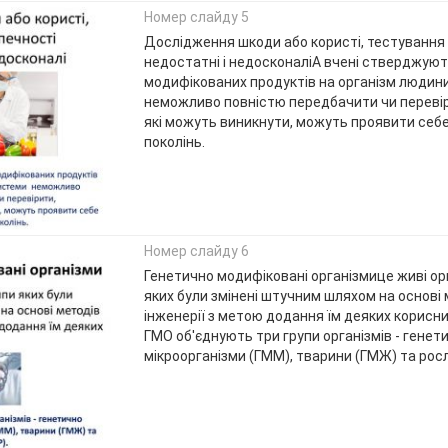
Номер слайду 5
Дослідження шкоди або користі, тестування 
недостатні і недосконаліА вчені стверджуют
модифікованих продуктів на організм людин
неможливо повністю передбачити чи перевір
які можуть виникнути, можуть проявити себе
поколінь.
Номер слайду 6
Генетично модифіковані організмице живі ор
яких були змінені штучним шляхом на основі 
інженерії з метою додання їм деяких корисн
ГМО об'єднують три групи організмів - генет
мікроорганізми (ГММ), тварини (ГМЖ) та рос