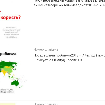
ГМО - небезпека чи користь?Потапова Г.І. Вчите
вищої категоріїВчитель методист2019-2020н
Номер слайду 2
Продовольча проблема2018 – 7,4 млрд ( прир
– очікується 8 млрд населення
Номер слайду 3