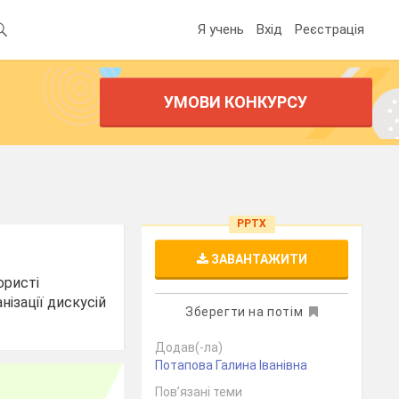
Я учень
Вхід
Реєстрація
УМОВИ КОНКУРСУ
PPTX
ЗАВАНТАЖИТИ
ористі
ізації дискусій
Зберегти на потім
Додав(-ла)
Потапова Галина Іванівна
Пов’язані теми