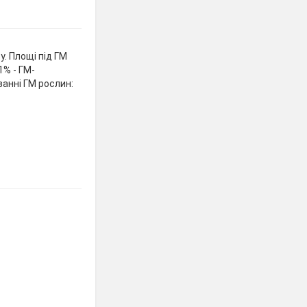
у. Площі під ГМ
1% - ГМ-
ванні ГМ рослин: