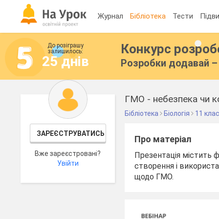
Журнал
Бібліотека
Тести
Підви
Конкурс розро
До розіграшу
залишилось:
25 днів
Розробки додавай – 
ГМО - небезпека чи 
Бібліотека
Біологія
11 кла
ЗАРЕЄСТРУВАТИСЬ
Про матеріал
Вже зареєстровані?
Презентація містить ф
Увійти
створення і використа
щодо ГМО.