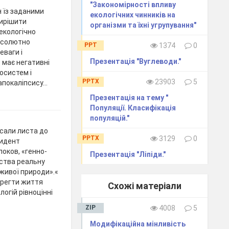
"Закономірності впливу
 їз заданими
екологічних чинників на
вирішити
організми та їхні угрупування"
екологічно
абсолютно
PPT
1374
0
еваги і
Презентація "Вуглеводи."
 має негативні
осистем і
PPTX
23903
5
 апокаліпсису…
Презентація на тему "
Популяції. Класифікація
популяцій."
исали листа до
PPTX
3129
0
зидент
локов, «генно-
Презентація "Ліпіди."
ства реальну
 живої природи».«
ерегти життя
Схожі матеріали
логій рівноцінні
ZIP
4008
5
Модифікаційна мінливість