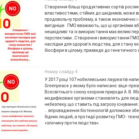
Створення більш продуктивних сортів рослин
властивостями, стійких до шкідників, може 
продовольчу проблему, а також економічно і 
вигідніше. ГМО вважають, що ці організми 
нешкідливі та їх використання має великі пер
перспективи…Створення і використання ГМО
наслідки для здоров’я людства, для стану ек
біосфери в цілому, призведе до генетичного
Номер слайду 4
У 2017 році 107 нобелевських лауреатів нап
Greenpeace у якому було написано: віце-пре
Всесвітнього союзу охорони природи А. В. Яб
модифіковані організми становлять для люд
небезпеку, що ставить під загрозу існування
… впровадження біотехнологій допоможе зб
бідних людей, а протидії розвитку ГМО- техно
«злочину проти людства».