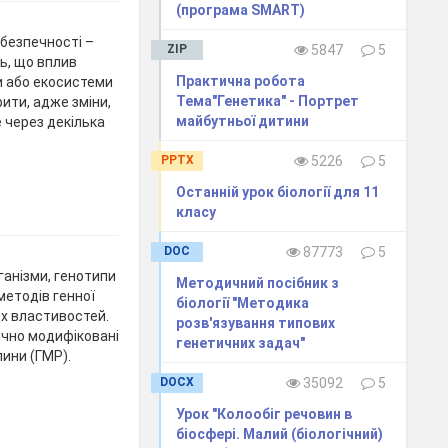
(програма SMART)
безпечності –
ZIP
5847
5
ь, що вплив
Практична робота
и або екосистеми
Тема"Генетика" - Портрет
ити, адже зміни,
майбутньої дитини
 через декілька
PPTX
5226
5
Останній урок біології для 11
класу
DOC
87773
5
ганізми, генотипи
Методичний посібник з
методів генної
біології "Методика
их властивостей.
розв'язування типових
ично модифіковані
генетичних задач"
лини (ГМР).
DOCX
35092
5
Урок "Колообіг речовин в
біосфері. Малий (біологічний)