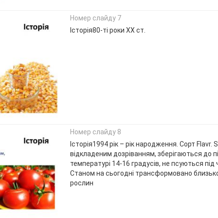
Номер слайду 7
Історія80-ті роки ХХ ст.
Номер слайду 8
Історія1994 рік – рік народження. Сорт Flavr. 
відкладеним дозріванням, зберігаються до п
температурі 14-16 градусів, не псуються під
Станом на сьогодні трансформовано близько 
рослин