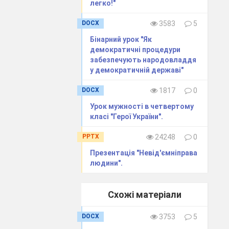
легко!"
DOCX
3583
5
Бінарний урок "Як
демократичні процедури
забезпечують народовладдя
у демократичній державі"
DOCX
1817
0
Урок мужності в четвертому
класі "Герої України".
PPTX
24248
0
Презентація "Невід'ємніправа
людини".
Схожі матеріали
DOCX
3753
5