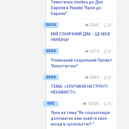
Тематична лінійка до Дня
Європи в Україні "Крок до
Європи"
DOCX
2045
0
МІЙ СОНЯЧНИЙ ДІМ – ЦЕ МОЯ
УКРАЇНА!
DOCX
3214
0
Учнівський соціальний Проект
"Алкотютюн"
DOCX
3084
0
ТЕМА: «ЗЛОЧИНИ НА ГРУНТІ
НЕНАВИСТІ»
DOC
10525
5
Урок на тему "Як соціалізація
допомагає нам знайти своє
місце в суспільстві? "