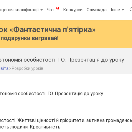
AI
щення кваліфікації
Чат
Конкурси
Олімпіада
Інше
бок
«Фантастична п’ятірка»
подарунки вигравай!
втономія особистості. ГО. Презентація до уроку
віта
Розробки уроків
тономія особистості. ГО. Презентація до уроку
стості. Життєві цінності й пріоритети. активна громадянсь
ність людини. Креативність