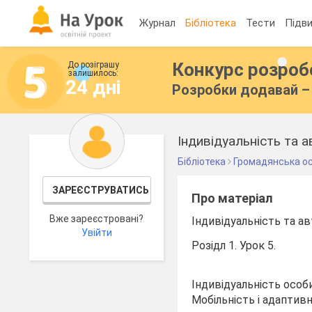
Журнал
Бібліотека
Тести
Підви
Конкурс розро
До розіграшу
залишилось:
24 дні
Розробки додавай – 
Індивідуальність та а
Бібліотека
Громадянська ос
ЗАРЕЄСТРУВАТИСЬ
Про матеріал
Вже зареєстровані?
Індивідуальність та ав
Увійти
Розідл 1. Урок 5.
Індивідуальність особи
Мобільність і адаптив