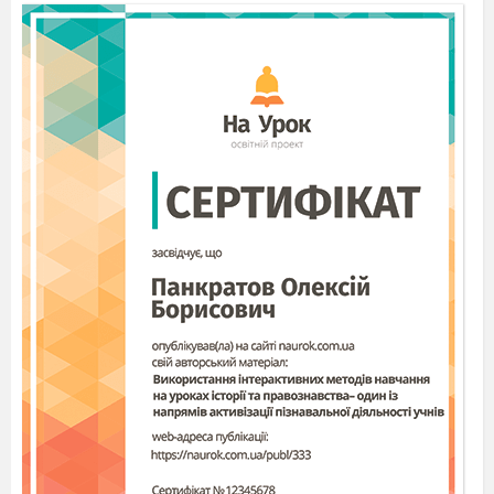
інтелектуально-освітнє середовище. Особливо
важливим є виконання сумісних культурних,
наукових і освітніх проектів, педагогічних
працівників до загальноєвропейських
програм наукових і освітніх досліджень.
Одним з напрямів розвитку європейської
інтеграції
є її проникнення
в освітню і
культурну сфери. Для цього необхідне
впровадження європейських норм і
стандартів перш за все в освіті,
розповсюдження власних культурних
розробок в Європейському Союзі. Метою
даної статті є демонстрація того, що саме
Болонський процес є могутнім стимулом для
перегляду
принципів контролю якості
освіти
за
міжнародними
стандартами,
що дозволяє
привернути
до даної роботи іноземних
експертів і позитивно
впливати на якість
підготовки здобувачів освіти українських
вузів, показати, як даний крок веде до