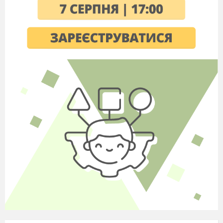
співтовариства, що додасть новий виток до
розвитку особливостей українського
суспільства, розвитку професійної освіти в
країні, що має давні міцні традиції.
Для України в культурно-цивілізаційному
аспекті європейська інтеграція – це входження
в єдину сім’ю європейських народів,
звернення до європейських культурних і
політичних традицій. Як свідомий суспільний
вибір перспектива європейської інтеграції – це
істотний стимул до успіху політичної і
економічної трансформації, що може стати
основою національної консолідації.
Інтеграційний процес полягає у
впровадженні європейських норм і стандартів
в освіті і науці, розширенні власних
культурних і наукових досягнень
в ЄС. Дані
кроки спрямовані на зміцнення в Україні
європейської культурної ідентичності і
посилення інтеграції в загально - європейське