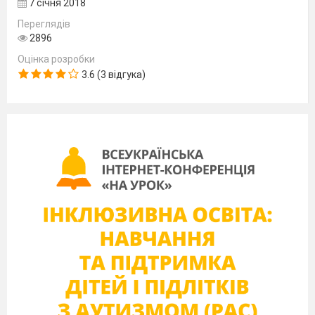
7 січня 2018
що ви робите?
Під час сну
організм людини відпочиває.
Переглядів
2896
М’язи розслаблені, серце
Оцінка розробки
працює спокійно, дихання
3.6 (3 відгука)
уповільнене та неглибоке. На
час пробудження хочеться
потягнутися, глибоко
вдихнути. Це буває тому, що
всі органи починають
працювати не одразу в повну
міру. Ранкова гімнастика (РГ)
пробуджує та заряджає
організм на весь день.
Чи всі вправи ранкової
гімнастики
бувають
однаковими?
Виконуючи їх, ми