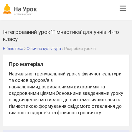
Tog
navi
Інтегрований урок"Гімнастика"для учнів 4-го
класу.
Бібліотека
Фізична культура
Розробки уроків
Про матеріал
Навчально-тренувальний урок з фізичної культури
та основ здоров'я з
навчальними,розвиваючими,виховними та
оздоровчими цілями.Основними завданнями уроку
є підвищення мотивації до систематичних занять
гімнастикою,формування свідомого ставлення до
власного здоров'я та фізичного розвитку.