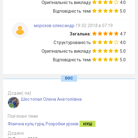
Оригінальність викладу
4.0
пофантазуйте:
Відповідність темі
5.0
«Я на морі… Світить яскраве
сонечко. Я дивлюся на безмежні
морозов олександр
19.02.2018 в 07:19
водні простори. Вони
Загальна:
4.7
виблискують різними
Структурованість
4.0
кольорами: синім, фіолетовим,
Оригінальність викладу
5.0
смарагдовим. Дихаю вільно,
Відповідність темі
5.0
спокійно. Хвильки набігають
одна на одну й тихесенько
вдаряються об берег. Здається,
DOC
що море шепоче, лоскоче та
лагідно розмовляє зі мною. Як
Додав(-ла)
Шестопал Олена Анатоліївна
чудово навкруги. Я почуваюся
найщасливішою людиною на
3 
Пов’язані теми
Землі!»
Фізична культура
,
Розробки уроків
4. Бесіда «Ранкова гімнастика».
НУШ
Коли ви прокидаєтеся,
Додано