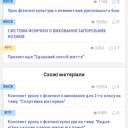
DOCX
1744
0
1
5. Робота з дидактичними
Урок фізичної культури з елементами рукопашного бою
картками.
4 
DOCX
10356
0
Станція «Відповідайка»
СИСТЕМА ФІЗИЧНОГО ВИХОВАННЯ ЗАПОРІЗЬКИХ
Вправи рівноваги (ходьба по
КОЗАКІВ
колоді з різним положенням
рук).
PPT
3363
3.7
Діти відповідають на питання за
Презентація "Здоровий спосіб життя"
картками.
Схожі матеріали
DOCX
15954
5
Конспект уроку з фізичного виховання для 2-го класу на
тему: "Спортивна вікторина"
RTF
8489
0
Конспект уроку з фізічної культури на тему: "Кидок
м'яча у кошик однiєю рукою вiд плеча"