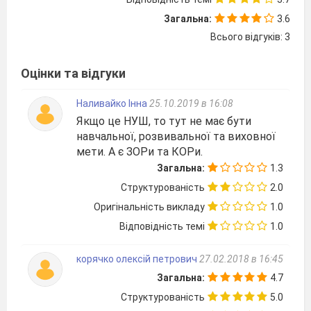
дидактичні картки, музичні записи.
Загальна:
3.6
Місце проведення:
спортивний зал.
Всього відгуків: 3
Час проведення:
40 хвилин.
Оцінки та відгуки
Частина
Зміст
Д
уроку
в
Наливайко Інна
25.10.2019 в 16:08
Якщо це НУШ, то тут не має бути
1. До спортивної зали заходять
1 
навчальної, розвивальної та виховної
учні та розташовуються навколо
мети. А є ЗОРи та КОРи.
Підготовча
вчителя. Привітання.
Загальна:
1.3
(12 хв.)
2. Вимірювання ЧСС 1 (6 с).
1 
Структурованість
2.0
Оригінальність викладу
1.0
Відповідність темі
1.0
3. Релаксація «На морі».
2 
- Діти, уявіть, що ми зараз
корячко олексій петрович
27.02.2018 в 16:45
перебуваємо не на уроці, а на
Загальна:
4.7
березі моря. Для цього
Структурованість
5.0
заплющіть очі та трішки