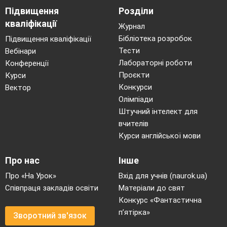
Підвищення
Розділи
кваліфікації
Журнал
Бібліотека розробок
Підвищення кваліфікації
Тести
Вебінари
Лабораторні роботи
Конференції
Проєкти
Курси
Конкурси
Вектор
Олімпіади
Штучний інтелект для
Силові вправи:
вчителів
підтягування колін до грудей
Курси англійської мови
у висі на гімнастичній
драбині;
Про нас
Інше
Про «На Урок»
Вхід для учнів (naurok.ua)
згинання-розгинання рук в
Співпраця закладів освіти
Матеріали до свят
упорі ззаду на гімнастичній
Конкурс «Фантастична
драбині.
п’ятірка»
Зворотний зв'язок