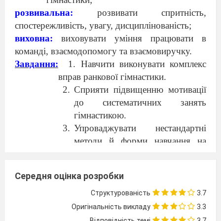
розвивальна:
розвивати спритність,
спостережливість, увагу, дисциплінованість;
виховна:
виховувати уміння працювати в
команді, взаємодопомогу та взаємовиручку.
Завдання:
1. Навчити виконувати комплекс
вправ ранкової гімнастики.
Сприяти підвищенню мотивації
до систематичних занять
гімнастикою.
Упроваджувати нестандартні
методи й форми навчання на
уроках фізичної культури.
Сприяти формуванню свідомого
Середня оцінка розробки
ставлення до власного здоров’я
й фізичного розвитку.
Структурованість
3.7
Інвентар:
картки із завданням, іграшки,
Оригінальність викладу
3.3
скакалки, обручі, м’ячі, секундомір,
Відповідність темі
3.7